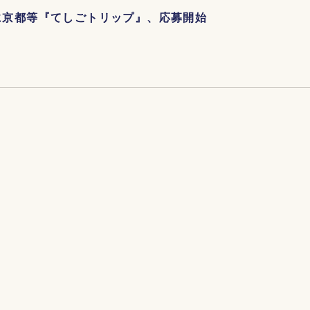
”に京都等『てしごトリップ』、応募開始
らは五割
聞く