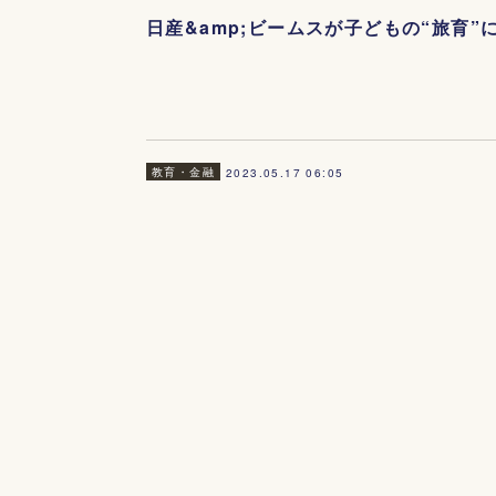
日産&amp;ビームスが子どもの“旅育
教育・金融
2023.05.17 06:05
『新卒フリーランス』調査、学生時代か
教育・金融
2023.05.16 06:05
米中銀『FRB』の株主は？ChatGPTに