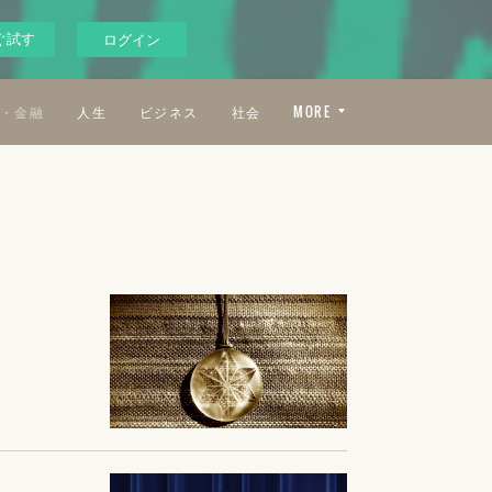
ぐ試す
ログイン
・金融
人生
ビジネス
社会
MORE