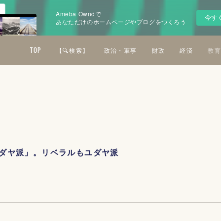
Ameba Owndで
今す
あなただけのホームページやブログをつくろう
TOP
【🔍検索】
政治・軍事
財政
経済
教育
ダヤ派」。リベラルもユダヤ派