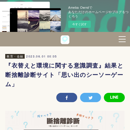
Ameba Owndで
あなただけのホームページやブログをつ
くろう
今すぐ試す
2023.06.01 00:05
教育・金融
『衣替えと環境に関する意識調査』結果と
断捨離診断サイト「思い出のシーソーゲー
ム」