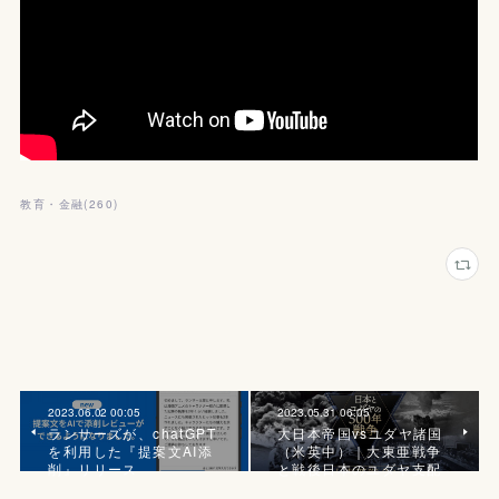
教育・金融
(
260
)
2023.06.02 00:05
2023.05.31 06:05
ランサーズが、chatGPT
大日本帝国vsユダヤ諸国
を利用した『提案文AI添
（米英中）｜大東亜戦争
削』リリース
と戦後日本のユダヤ支配