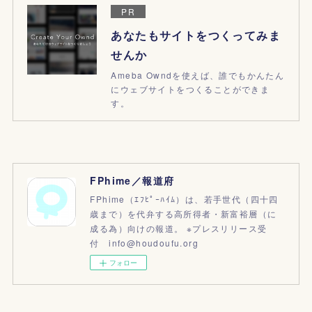
PR
あなたもサイトをつくってみま
せんか
Ameba Owndを使えば、誰でもかんたん
にウェブサイトをつくることができま
す。
FPhime／報道府
FPhime（ｴﾌﾋﾟｰﾊｲﾑ）は、若手世代（四十四
歳まで）を代弁する高所得者・新富裕層（に
成る為）向けの報道。 ※プレスリリース受
付 info@houdoufu.org
フォロー