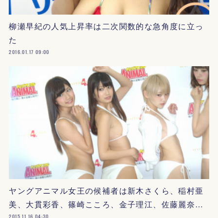
柳瀬早紀の人気上昇率は二次関数的な急角度に立っ
た
2016.01.17 09:00
ヤングアニマル女王の候補者は新木さくら、稲村亜
美、大貫彩香、篠崎こころ、金子理江、佐藤麗奈…
2015.11.16 04:30