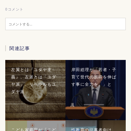
0
コメント
関連記事
左翼とは『ユダヤ主
岸田総理が「若者・子
義』、左派とは「ユダ
育て世代の所得を伸ば
ヤ派」。リベラルもユ
す事に全力を。」と
ダヤ派
こども家庭庁が『こど
性教育の従事者向け