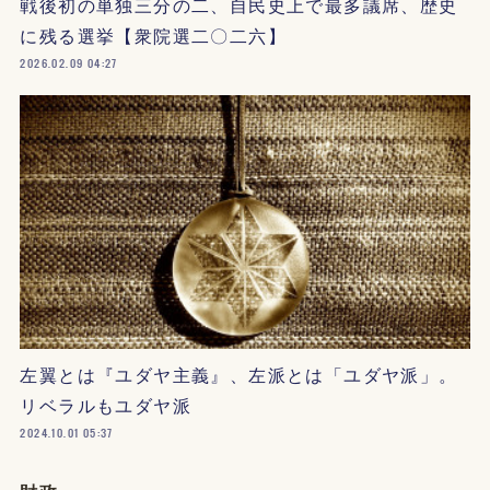
戦後初の単独三分の二、自民史上で最多議席、歴史
に残る選挙【衆院選二〇二六】
2026.02.09 04:27
左翼とは『ユダヤ主義』、左派とは「ユダヤ派」。
リベラルもユダヤ派
2024.10.01 05:37