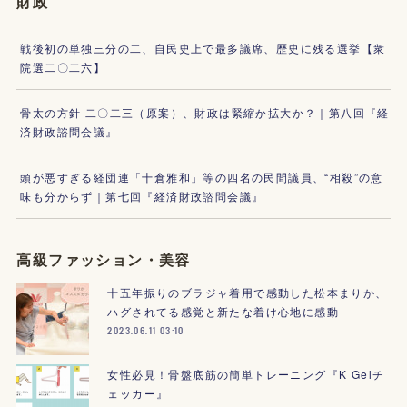
財政
戦後初の単独三分の二、自民史上で最多議席、歴史に残る選挙【衆
院選二〇二六】
骨太の方針 二〇二三（原案）、財政は緊縮か拡大か？｜第八回『経
済財政諮問会議』
頭が悪すぎる経団連「十倉雅和」等の四名の民間議員、“相殺”の意
味も分からず｜第七回『経済財政諮問会議』
高級ファッション・美容
十五年振りのブラジャ着用で感動した松本まりか、
ハグされてる感覚と新たな着け心地に感動
2023.06.11 03:10
女性必見！骨盤底筋の簡単トレーニング『K Gelチ
ェッカー』