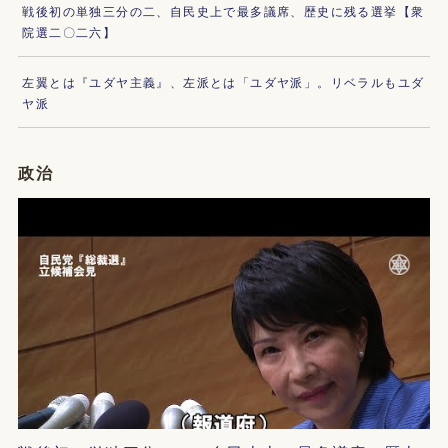
戦後初の単独三分の二、自民史上で最多議席、歴史に残る選挙【衆
院選二〇二六】
左翼とは『ユダヤ主義』、左派とは「ユダヤ派」。リベラルもユダ
ヤ派
政治