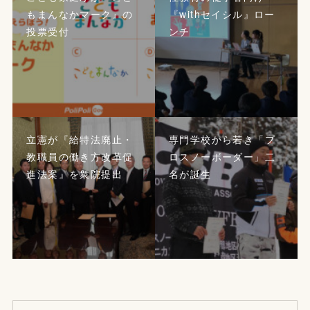
もまんなかマーク』の
『withセイシル』ロー
投票受付
ンチ
立憲が『給特法廃止・
専門学校から若き「プ
教職員の働き方改革促
ロスノーボーダー」二
進法案』を衆院提出
名が誕生