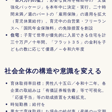
強化パッケージ」を本年中に決定・実行。二十時
間未満／週のパートの「雇用保険」の適用を拡大
（育児休業給付）。育児中の自営業・フリーラン
スへ「国民年金保険料」の免除措置を創設
住宅
；子育て世帯が優先的に入居できる住宅を計
三十万戸／十年間。「フラット３５」の金利を子
どもの数に応じて優遇／～令和六年度
社会全体の構造や意識を変える
育休取得率目標；男性八十五㌫／令和十二年。各
企業の取組みは「有価証券報告書」等で可視化。
「応援手当」等の助成措置を大幅拡充。
時短勤務；給付を
男女で育休取得した場合の給付率（産後の一定期