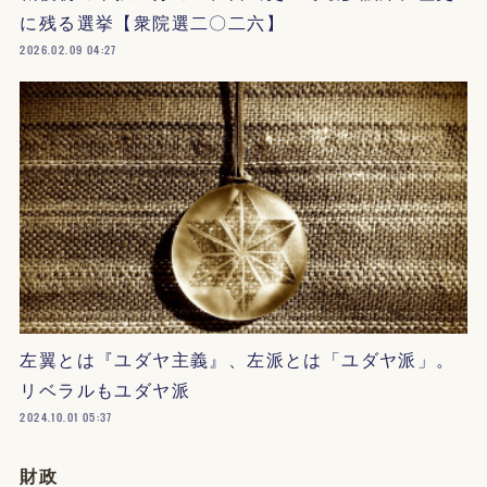
に残る選挙【衆院選二〇二六】
2026.02.09 04:27
左翼とは『ユダヤ主義』、左派とは「ユダヤ派」。
リベラルもユダヤ派
2024.10.01 05:37
財政