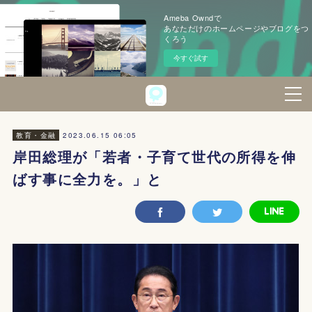
Ameba Owndで
あなただけのホームページやブログをつ
くろう
今すぐ試す
2023.06.15 06:05
教育・金融
岸田総理が「若者・子育て世代の所得を伸
ばす事に全力を。」と