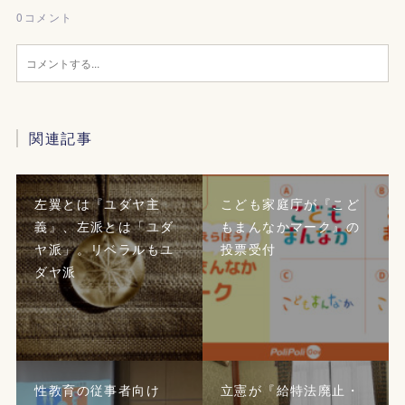
0
コメント
関連記事
左翼とは『ユダヤ主
こども家庭庁が『こど
義』、左派とは「ユダ
もまんなかマーク』の
ヤ派」。リベラルもユ
投票受付
ダヤ派
性教育の従事者向け
立憲が『給特法廃止・