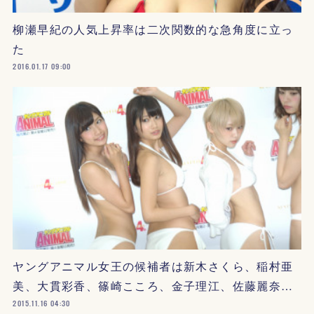
柳瀬早紀の人気上昇率は二次関数的な急角度に立っ
た
2016.01.17 09:00
ヤングアニマル女王の候補者は新木さくら、稲村亜
美、大貫彩香、篠崎こころ、金子理江、佐藤麗奈…
2015.11.16 04:30