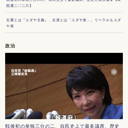
院選二〇二六】
左翼とは『ユダヤ主義』、左派とは「ユダヤ派」。リベラルもユダ
ヤ派
政治
戦後初の単独三分の二、自民史上で最多議席、歴史