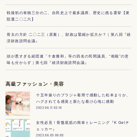
戦後初の単独三分の二、自民史上で最多議席、歴史に残る選挙【衆
院選二〇二六】
骨太の方針 二〇二三（原案）、財政は緊縮か拡大か？｜第八回『経
済財政諮問会議』
頭が悪すぎる経団連「十倉雅和」等の四名の民間議員、“相殺”の意
味も分からず｜第七回『経済財政諮問会議』
高級ファッション・美容
十五年振りのブラジャ着用で感動した松本まりか、
ハグされてる感覚と新たな着け心地に感動
2023.06.11 03:10
女性必見！骨盤底筋の簡単トレーニング『K Gelチ
ェッカー』
2023.06.05 00:05