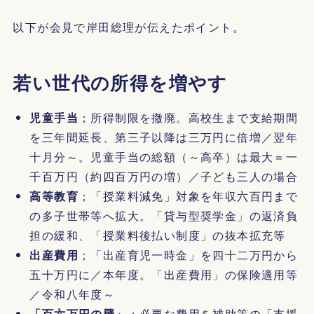
以下が会見で岸田総理が伝えたポイント。
若い世代の所得を増やす
児童手当
；所得制限を撤廃。高校生まで支給期間
を三年間延長、第三子以降は三万円に倍増／翌年
十月分～。児童手当の総額（～高卒）は最大＝一
千百万円（約四百万円の増）／子ども三人の場合
高等教育
；「授業料減免」対象を年収六百円まで
の多子世帯等へ拡大。「貸与型奨学金」の返済負
担の緩和、「授業料後払い制度」の抜本拡充等
出産費用
；「出産育児一時金」を四十二万円から
五十万円に／本年度。「出産費用」の保険適用等
／令和八年度～
「百六万円の壁」
；必要な費用を補助等の「支援