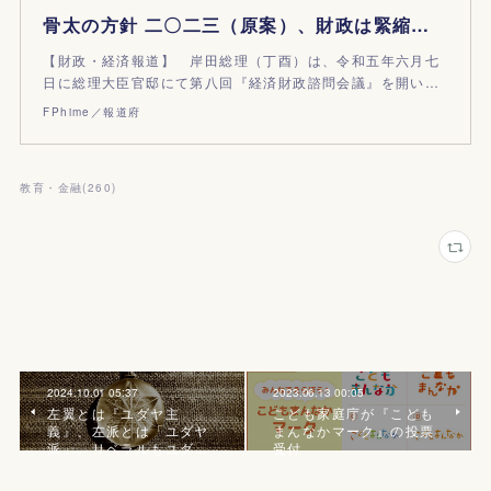
骨太の方針 二〇二三（原案）、財政は緊縮か拡大か？｜第八回『経済財政諮問会議』
【財政・経済報道】 岸田総理（丁酉）は、令和五年六月七
日に総理大臣官邸にて第八回『経済財政諮問会議』を開い…
FPhime／報道府
教育・金融
(
260
)
2024.10.01 05:37
2023.06.13 00:05
左翼とは『ユダヤ主
こども家庭庁が『こども
義』、左派とは「ユダヤ
まんなかマーク』の投票
派」。リベラルもユダ…
受付