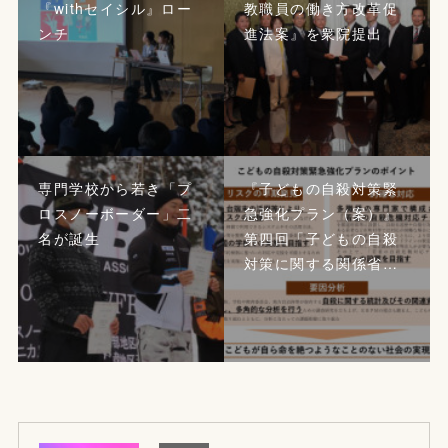
『withセイシル』ロー
教職員の働き方改革促
ンチ
進法案』を衆院提出
専門学校から若き「プ
『子どもの自殺対策緊
ロスノーボーダー」二
急強化プラン（案）』
名が誕生
第四回「子どもの自殺
対策に関する関係省…