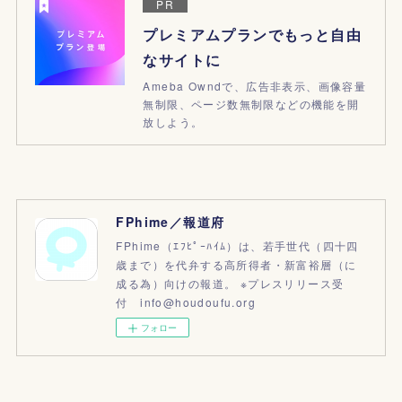
PR
プレミアムプランでもっと自由
なサイトに
Ameba Owndで、広告非表示、画像容量
無制限、ページ数無制限などの機能を開
放しよう。
FPhime／報道府
FPhime（ｴﾌﾋﾟｰﾊｲﾑ）は、若手世代（四十四
歳まで）を代弁する高所得者・新富裕層（に
成る為）向けの報道。 ※プレスリリース受
付 info@houdoufu.org
フォロー