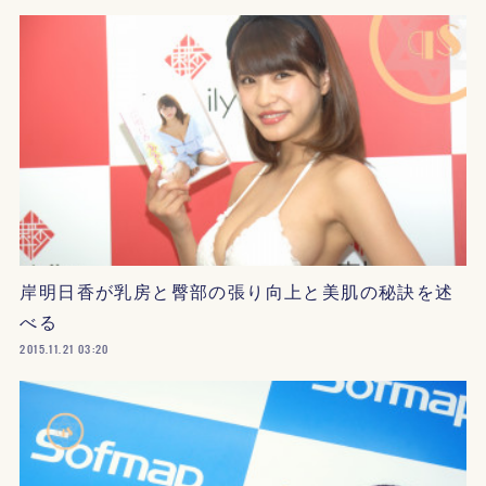
岸明日香が乳房と臀部の張り向上と美肌の秘訣を述
べる
2015.11.21 03:20