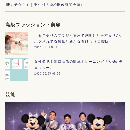
味も分からず｜第七回『経済財政諮問会議』
高級ファッション・美容
十五年振りのブラジャ着用で感動した松本まりか、
ハグされてる感覚と新たな着け心地に感動
2023.06.11 03:10
女性必見！骨盤底筋の簡単トレーニング『K Gelチ
ェッカー』
2023.06.05 00:05
芸能