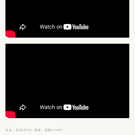
社会・日本
(
870
)
芸術・芸能
(
1024
)