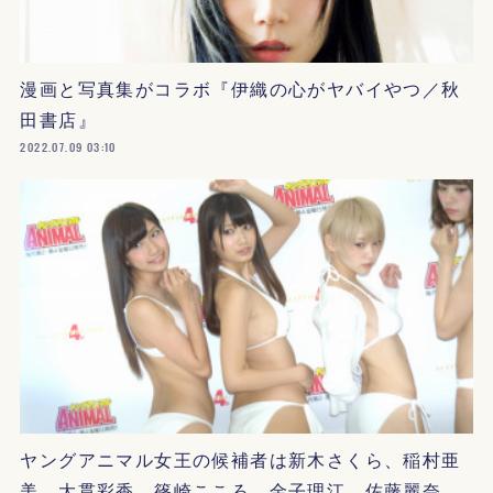
漫画と写真集がコラボ『伊織の心がヤバイやつ／秋
田書店』
2022.07.09 03:10
ヤングアニマル女王の候補者は新木さくら、稲村亜
美、大貫彩香、篠崎こころ、金子理江、佐藤麗奈…