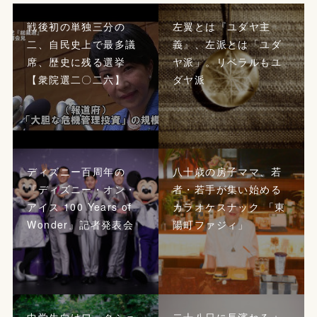
戦後初の単独三分の
左翼とは『ユダヤ主
二、自民史上で最多議
義』、左派とは「ユダ
席、歴史に残る選挙
ヤ派」。リベラルもユ
【衆院選二〇二六】
ダヤ派
ディズニー百周年の
八十歳の房子ママ、若
『ディズニー・オン・
者・若手が集い始める
アイス 100 Years of
カラオケスナック 「東
Wonder』記者発表会
陽町ファジィ」
中学生向けワークショ
二十八日に長濱ねる＋