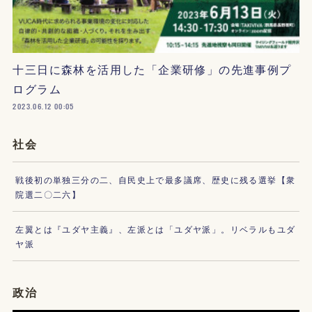
十三日に森林を活用した「企業研修」の先進事例プ
ログラム
2023.06.12 00:05
社会
戦後初の単独三分の二、自民史上で最多議席、歴史に残る選挙【衆
院選二〇二六】
左翼とは『ユダヤ主義』、左派とは「ユダヤ派」。リベラルもユダ
ヤ派
政治