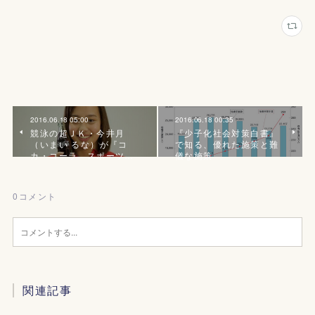
2016.06.18 05:00
2016.06.18 00:35
競泳の超ＪＫ・今井月
『少子化社会対策白書』
（いまい るな）が『コ
で知る、優れた施策と難
カ・コーラ スポーツ…
儀な施策
0
コメント
関連記事