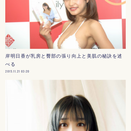
岸明日香が乳房と臀部の張り向上と美肌の秘訣を述
べる
2015.11.21 03:20