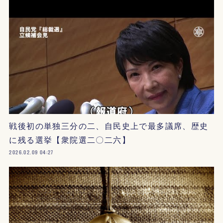
戦後初の単独三分の二、自民史上で最多議席、歴史
に残る選挙【衆院選二〇二六】
2026.02.09 04:27