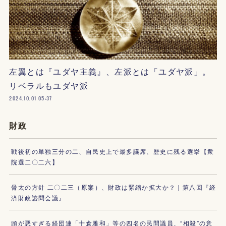
左翼とは『ユダヤ主義』、左派とは「ユダヤ派」。
リベラルもユダヤ派
2024.10.01 05:37
財政
戦後初の単独三分の二、自民史上で最多議席、歴史に残る選挙【衆
院選二〇二六】
骨太の方針 二〇二三（原案）、財政は緊縮か拡大か？｜第八回『経
済財政諮問会議』
頭が悪すぎる経団連「十倉雅和」等の四名の民間議員、“相殺”の意