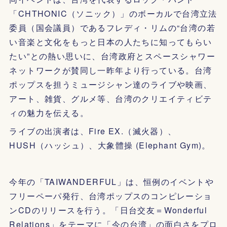
「CHTHONIC（ソニック）」のボーカルで台湾立法
委員（国会議員）であるフレディ・リムの“台湾の若
い音楽と文化をもっと日本の人たちに知ってもらい
たい”との熱い思いに、台湾政府とスペースシャワー
ネットワークが賛同し一昨年より行っている。台湾
ポップスを担うミュージシャン達のライブや映画、
アート、雑貨、グルメ等、台湾のクリエイティビテ
ィの魅力を伝える。
ライブの出演者は、Fire EX.（滅火器）、
HUSH（ハッシュ）、大象體操 (Elephant Gym)。
今年の「TAIWANDERFUL」は、恒例のイベントや
フリーペーパ発行、台湾ポップスのコンピレーショ
ンCDのリリースを行う。「日台交友＝Wonderful
Relations」をテーマに「今の台湾」の面白さをプロ