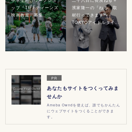
ップ『TIFFティーンズ
濱家隆一の『ねる、取
映画教室』募集
材行ってきます〜
TOKYOアイドルタイ…
PR
あなたもサイトをつくってみま
せんか
Ameba Owndを使えば、誰でもかんたん
にウェブサイトをつくることができま
す。