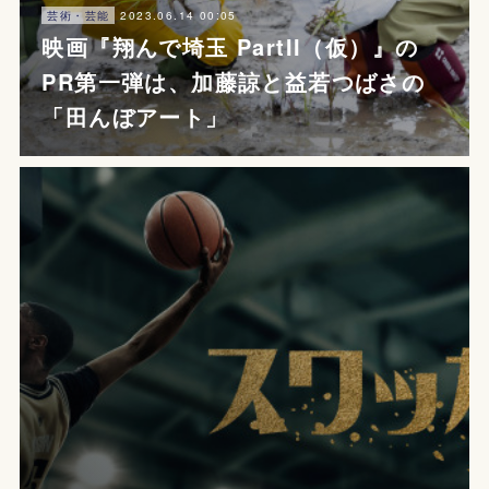
2023.06.14 00:05
芸術・芸能
映画『翔んで埼玉 PartII（仮）』の
PR第一弾は、加藤諒と益若つばさの
「田んぼアート」