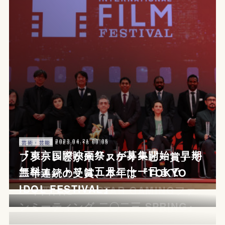
2023.04.21 00:05
芸術・芸能
2023.04.18 00:05
芸術・芸能
『東京国際映画祭』が募集開始、早期
フジテレビが米「スティービー賞」で
無料エントリは五月二十一日まで
二年連続の受賞、本年は『TOKYO
2023.04.14 00:05
芸術・芸能
IDOL FESTIVAL』
二十四日に『G-STAR GAMINGファ
2023.04.07 00:05
芸術・芸能
2023.03.25 03:05
教育・金融
ンミーティング 二〇二三 SPRING』
『東京国際映画祭』が取材記者達から
十月に映画『デジモンアドベンチャー
の手厳しい意見を公表