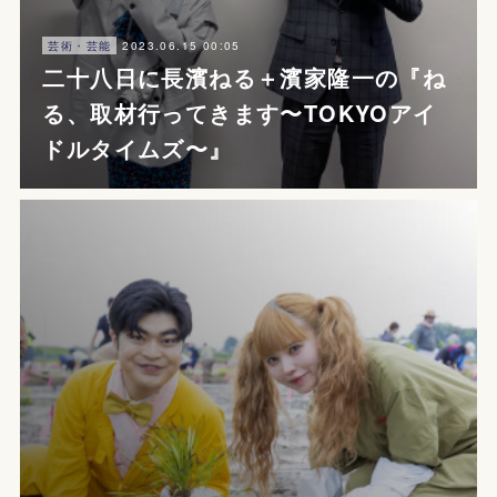
2023.06.15 00:05
芸術・芸能
二十八日に長濱ねる＋濱家隆一の『ね
る、取材行ってきます〜TOKYOアイ
ドルタイムズ〜』