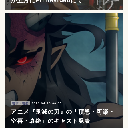
2023.04.26 00:05
芸術・芸能
アニメ『鬼滅の刃』の「積怒・可楽・
空喜・哀絶」のキャスト発表