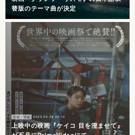
替版のテーマ曲が決定
2023.04.29 03:10
芸術・芸能
上映中の映画『ケイコ 目を澄ませて』
が五月にPrimeVideoにて