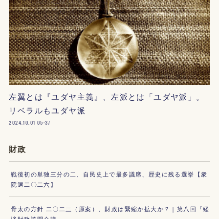
左翼とは『ユダヤ主義』、左派とは「ユダヤ派」。
リベラルもユダヤ派
2024.10.01 05:37
財政
戦後初の単独三分の二、自民史上で最多議席、歴史に残る選挙【衆
院選二〇二六】
骨太の方針 二〇二三（原案）、財政は緊縮か拡大か？｜第八回『経
済財政諮問会議』