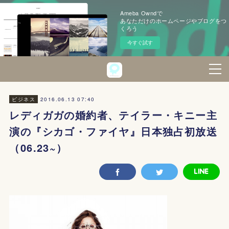
Ameba Owndで
あなただけのホームページやブログをつ
くろう
今すぐ試す
2016.06.13 07:40
ビジネス
レディガガの婚約者、テイラー・キニー主
演の『シカゴ・ファイヤ』日本独占初放送
（06.23~）