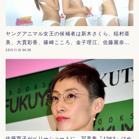
ヤングアニマル女王の候補者は新木さくら、稲村亜
美、大貫彩香、篠崎こころ、金子理江、佐藤麗奈…
2015.11.16 04:30
佐藤寛子がベリーショートに、写真集『1262』はぬ