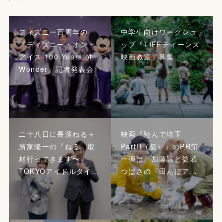
ディズニー百周年の
中学生向けワークショ
『ディズニー・オン・
ップ『TIFFティーンズ
アイス 100 Years of
映画教室』募集
Wonder』記者発表会
二十八日に長濱ねる＋
映画『翔んで埼玉
濱家隆一の『ねる、取
PartII（仮）』のPR第
材行ってきます〜
一弾は、加藤諒と益若
TOKYOアイドルタイ…
つばさの「田んぼア…