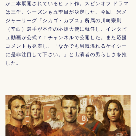
が二本展開されているヒット作。スピンオフ ドラマ
は三作、シーズンも五季目が決定した。今回、米メ
ジャーリーグ「シカゴ・カブス」所属の川﨑宗則
（辛酉）選手が本作の応援大使に就任し、インタビ
ュ動画が公式ＹＴチャンネルで公開した。また応援
コメントも発表し、「なかでも男気溢れるケイシー
に是非注目して下さい。」と出演者の男らしさを推
した。