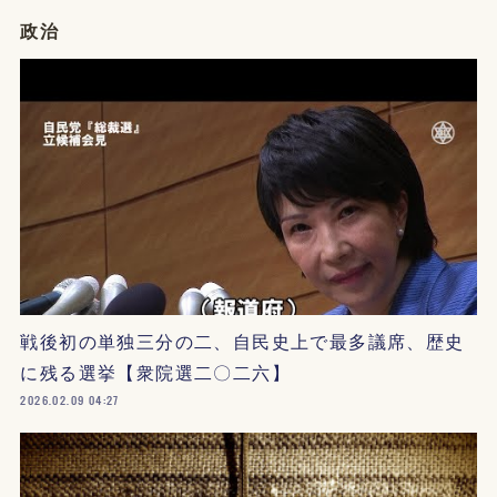
政治
戦後初の単独三分の二、自民史上で最多議席、歴史
に残る選挙【衆院選二〇二六】
2026.02.09 04:27