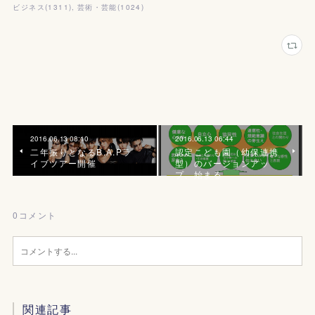
ビジネス
(
1311
)
芸術・芸能
(
1024
)
2016.06.13 08:10
2016.06.13 06:44
二年振りとなるB.A.Pラ
認定こども園（幼保連携
イブツアー開催
型）のバージョンアッ
プ、始まる
0
コメント
関連記事