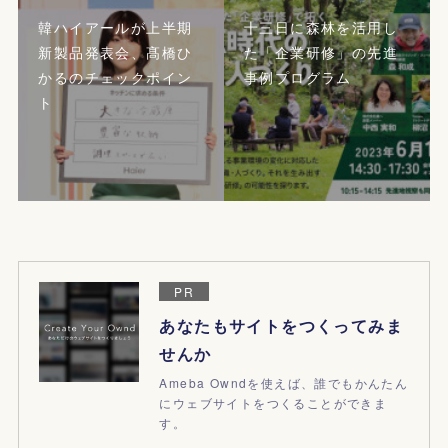
韓ハイアールが上半期
十三日に森林を活用し
新製品発表会、髙橋ひ
た「企業研修」の先進
かるのチェックポイン
事例プログラム
ト
PR
あなたもサイトをつくってみま
せんか
Ameba Owndを使えば、誰でもかんたん
にウェブサイトをつくることができま
す。