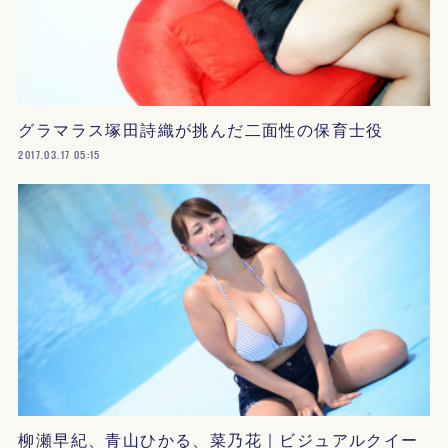
グラマラス塚田詩織が挑んだ二面性の保育士役
2017.03.17 05:15
柳瀬早紀、青山ひかる、菜乃花｜ビジュアルクイー