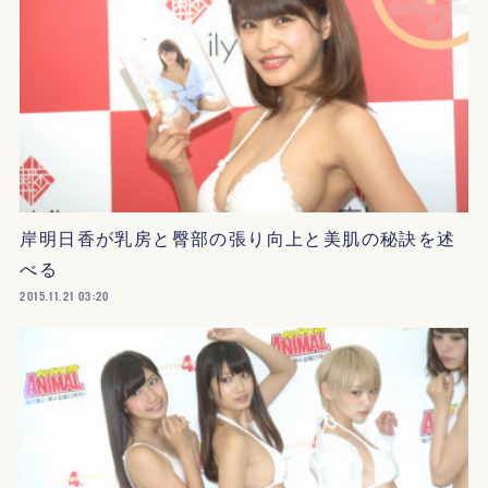
岸明日香が乳房と臀部の張り向上と美肌の秘訣を述
べる
2015.11.21 03:20