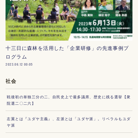
十三日に森林を活用した「企業研修」の先進事例プ
ログラム
2023.06.12 00:05
社会
戦後初の単独三分の二、自民史上で最多議席、歴史に残る選挙【衆
院選二〇二六】
左翼とは『ユダヤ主義』、左派とは「ユダヤ派」。リベラルもユダ
ヤ派