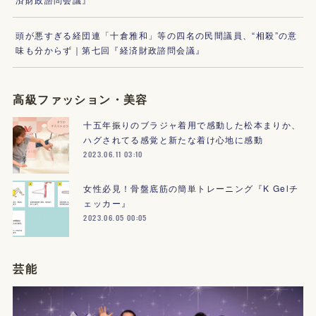
頭が悪すぎる経団連「十倉雅和」等の四名の民間議員、“相殺”の意
味も分からず｜第七回『経済財政諮問会議』
高級ファッション・美容
十五年振りのブラジャ着用で感動した松本まりか、
ハグされてる感覚と新たな着け心地に感動
2023.06.11 03:10
女性必見！骨盤底筋の簡単トレーニング『K Gelチ
ェッカー』
2023.06.05 00:05
芸能