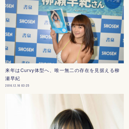
来年はCurvy体型へ、唯一無二の存在を見据える柳
瀬早紀
2016.12.16 03:25