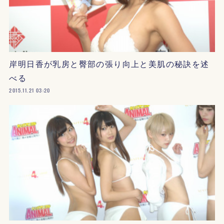
岸明日香が乳房と臀部の張り向上と美肌の秘訣を述
べる
2015.11.21 03:20