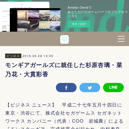
Ameba Owndで
あなただけのホームページやブログをつ
くろう
今すぐ試す
2015.05.28 13:03
ビジネス
モンギアガールズに就任した杉原杏璃・菜
乃花・大貫彩香
【ビジネス ニュース】 平成二十七年五月十四日に
東京・渋谷にて、株式会社セガゲームス セガネット
ワークス カンパニー（代表：COO 岩城農）による
『モンスターギア』完成披露会が行われ、中村泰良