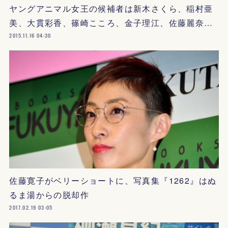
ヤングアニマル女王の候補者は新木さくら、稲村亜
美、大貫彩香、篠崎こころ、金子理江、佐藤麗奈…
2015.11.16 04:30
佐藤寛子がベリーショートに、写真集『1262』はぬ
るま湯からの脱却作
2017.02.19 03:05