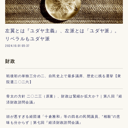
左翼とは『ユダヤ主義』、左派とは「ユダヤ派」。
リベラルもユダヤ派
2024.10.01 05:37
財政
戦後初の単独三分の二、自民史上で最多議席、歴史に残る選挙【衆
院選二〇二六】
骨太の方針 二〇二三（原案）、財政は緊縮か拡大か？｜第八回『経
済財政諮問会議』
頭が悪すぎる経団連「十倉雅和」等の四名の民間議員、“相殺”の意
味も分からず｜第七回『経済財政諮問会議』