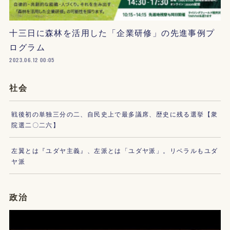
十三日に森林を活用した「企業研修」の先進事例プ
ログラム
2023.06.12 00:05
社会
戦後初の単独三分の二、自民史上で最多議席、歴史に残る選挙【衆
院選二〇二六】
左翼とは『ユダヤ主義』、左派とは「ユダヤ派」。リベラルもユダ
ヤ派
政治