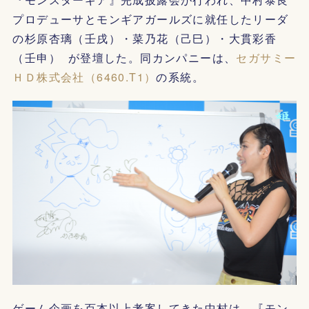
プロデューサとモンギアガールズに就任したリーダ
の杉原杏璃（壬戌）・菜乃花（己巳）・大貫彩香
（壬申） が登壇した。同カンパニーは、
セガサミー
ＨＤ株式会社（6460.T1）
の系統。
ゲーム企画を百本以上考案してきた中村は、『モン