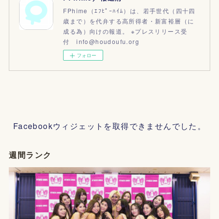
FPhime（ｴﾌﾋﾟｰﾊｲﾑ）は、若手世代（四十四
歳まで）を代弁する高所得者・新富裕層（に
成る為）向けの報道。 ※プレスリリース受
付 info@houdoufu.org
フォロー
Facebookウィジェットを取得できませんでした。
週間ランク