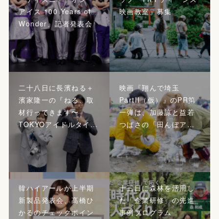
アイス 100 Years of
映画教室』募集
Wonder』記者発表会
二十八日に長濱ねる＋
映画『翔んで埼玉
濱家隆一の『ねる、取
PartII（仮）』のPR第
材行ってきます〜
一弾は、加藤諒と益若
TOKYOアイドルタイ…
つばさの「田んぼア…
韓ハイアールが上半期
十三日に森林を活用し
新製品発表会、髙橋ひ
た「企業研修」の先進
かるのチェックポイン
事例プログラム