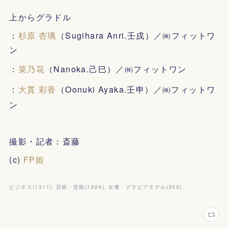
上からグラドル
：
杉原 杏璃
（Sugihara Anri.壬戌）／㈱フィットワ
ン
：
菜乃花
（Nanoka.己巳）／㈱フィットワン
：
大貫 彩香
（Oonuki Ayaka.壬申）／㈱フィットワ
ン
撮影・記者：斎藤
(c)
FP姫
ビジネス
(
1311
)
芸術・芸能
(
1024
)
女優・グラビアモデル
(
300
)