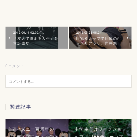
2015.06.14 02:00
2015.05.23 08:24
「友人で決まる人生」を
巨乳Ｇカップで巨尻のむ
立証成功
っちりアラサ、向井悠
0
コメント
関連記事
ディズニー百周年の
中学生向けワークショ
『ディズニー・オン・
ップ『TIFFティーンズ