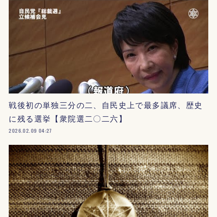
戦後初の単独三分の二、自民史上で最多議席、歴史
に残る選挙【衆院選二〇二六】
2026.02.09 04:27