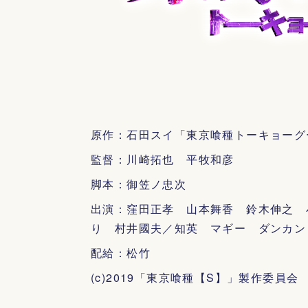
原作：石田スイ「東京喰種トーキョーグ
監督：川崎拓也 平牧和彦
脚本：御笠ノ忠次
出演：窪田正孝 山本舞香 鈴木伸之 
り 村井國夫／知英 マギー ダンカン
配給：松竹
(c)2019「東京喰種【S】」製作委員会