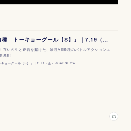
映画『東京喰種 トーキョーグール【S】』｜7.19（金）ROADSHOW
！互いの生と正義を賭けた、喰種VS喰種のバトルアクションエ
幕!!!
キョーグール【S】』｜7.19（金）ROADSHOW