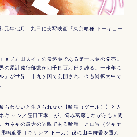
和元年七月十九日に実写映画『東京喰種 トーキョー
ｒｅ／石田スイ」の最終巻である第十六巻の発売に
界の累計発行部数が四千四百万部を誇る。一昨年に
ル」が世界二十九ヶ国で公開され、今も尚拡大中で
。
喰らわないと生きられない【喰種（グール）】と人
ネキ ケン／窪田正孝）が、悩み葛藤しながらも人間
。カネキの最大の宿敵である喰種・月山習（ツキヤ
の霧嶋董香（キリシマ トーカ）役に山本舞香を選ん