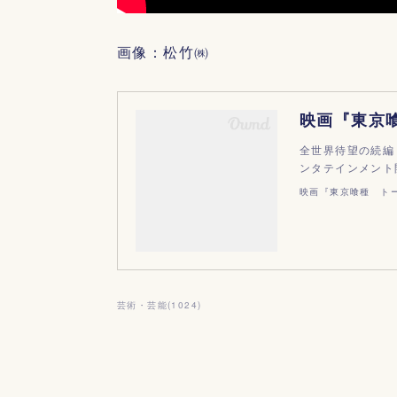
画像：松竹㈱
全世界待望の続編
ンタテインメント開
映画『東京喰種 トー
芸術・芸能
(
1024
)