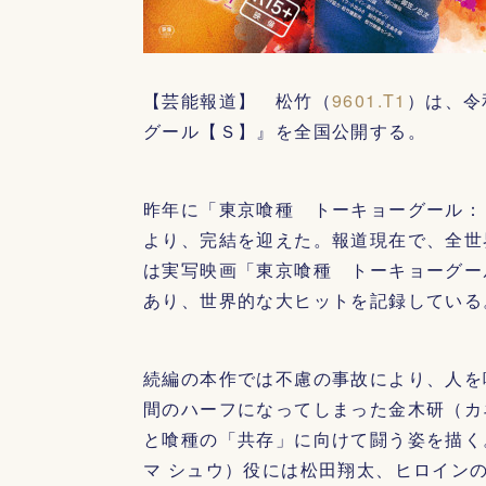
【芸能報道】 松竹（
9601.T1
）は、令
グール【Ｓ】』を全国公開する。
昨年に「東京喰種 トーキョーグール：
より、完結を迎えた。報道現在で、全世
は実写映画「東京喰種 トーキョーグー
あり、世界的な大ヒットを記録している
続編の本作では不慮の事故により、人を
間のハーフになってしまった金木研（カ
と喰種の「共存」に向けて闘う姿を描く
マ シュウ）役には松田翔太、ヒロイン