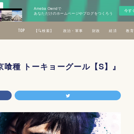
Ameba Owndで
今す
あなただけのホームページやブログをつくろう
TOP
【🔍検索】
政治・軍事
財政
経済
教育
京喰種 トーキョーグール【S】』