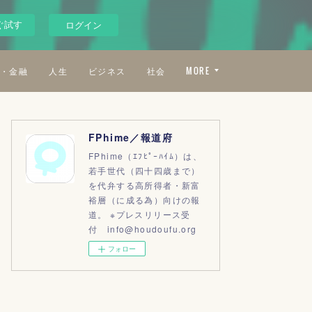
ぐ試す
ログイン
・金融
人生
ビジネス
社会
MORE
FPhime／報道府
FPhime（ｴﾌﾋﾟｰﾊｲﾑ）は、
若手世代（四十四歳まで）
を代弁する高所得者・新富
裕層（に成る為）向けの報
道。 ※プレスリリース受
付 info@houdoufu.org
フォロー