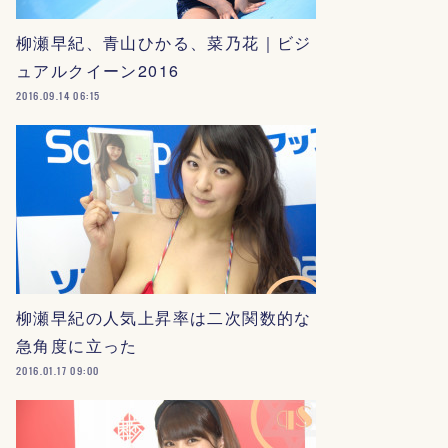
柳瀬早紀、青山ひかる、菜乃花｜ビジ
ュアルクイーン2016
2016.09.14 06:15
柳瀬早紀の人気上昇率は二次関数的な
急角度に立った
2016.01.17 09:00