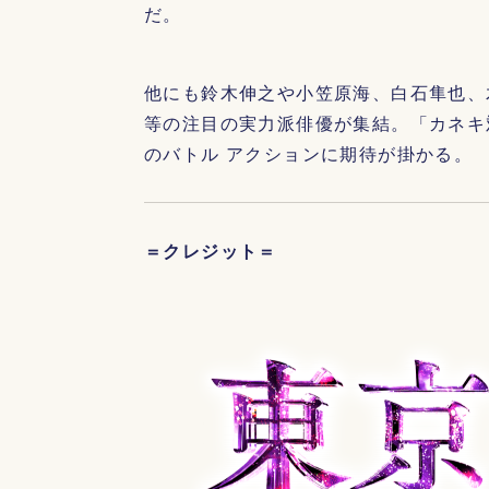
だ。
他にも鈴木伸之や小笠原海、白石隼也、
等の注目の実力派俳優が集結。「カネキ
のバトル アクションに期待が掛かる。
＝クレジット＝