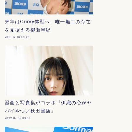
来年はCurvy体型へ、唯一無二の存在
を見据える柳瀬早紀
2016.12.16 03:25
漫画と写真集がコラボ『伊織の心がヤ
バイやつ／秋田書店』
2022.07.09 03:10