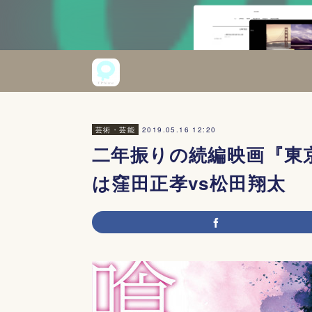
2019.05.16 12:20
芸術・芸能
二年振りの続編映画『東
は窪田正孝vs松田翔太