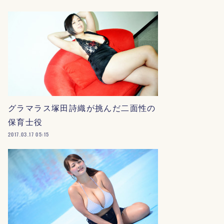
グラマラス塚田詩織が挑んだ二面性の
保育士役
2017.03.17 05:15