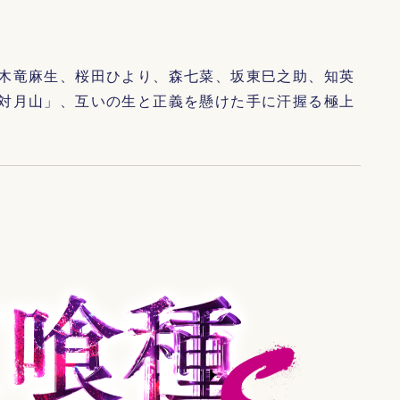
木竜麻生、桜田ひより、森七菜、坂東巳之助、知英
対月山」、互いの生と正義を懸けた手に汗握る極上