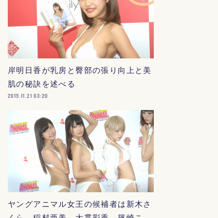
岸明日香が乳房と臀部の張り向上と美
肌の秘訣を述べる
2015.11.21 03:20
ヤングアニマル女王の候補者は新木さ
くら、稲村亜美、大貫彩香、篠崎こ…