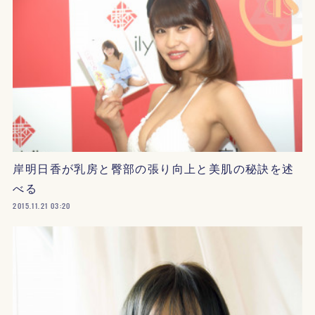
岸明日香が乳房と臀部の張り向上と美肌の秘訣を述
べる
2015.11.21 03:20