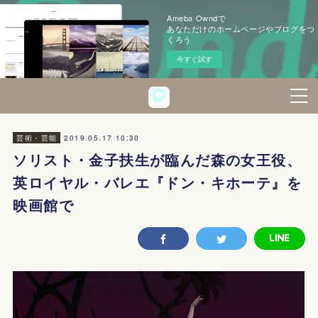
Ameba Owndで
あなただけのホームページやブログをつ
くろう
今すぐ試す
2019.05.17 10:30
芸術・芸能
ソリスト・金子扶生が臨んだ森の女王役、
英ロイヤル・バレエ『ドン・キホーテ』を
映画館で