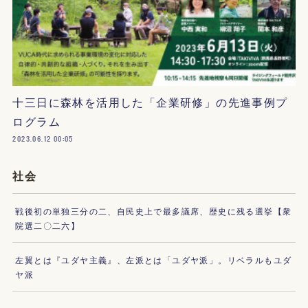
十三日に森林を活用した「企業研修」の先進事例プ
ログラム
2023.06.12 00:05
社会
戦後初の単独三分の二、自民史上で最多議席、歴史に残る選挙【衆
院選二〇二六】
左翼とは『ユダヤ主義』、左派とは「ユダヤ派」。リベラルもユダ
ヤ派