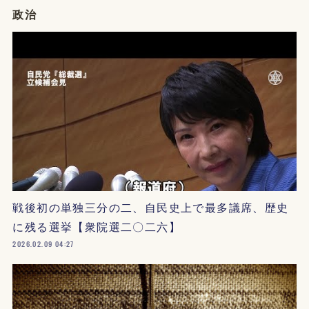
政治
戦後初の単独三分の二、自民史上で最多議席、歴史
に残る選挙【衆院選二〇二六】
2026.02.09 04:27