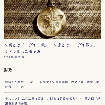
左翼とは『ユダヤ主義』、左派とは「ユダヤ派」。
リベラルもユダヤ派
2024.10.01 05:37
財政
戦後初の単独三分の二、自民史上で最多議席、歴史に残る選挙【衆
院選二〇二六】
骨太の方針 二〇二三（原案）、財政は緊縮か拡大か？｜第八回『経
済財政諮問会議』