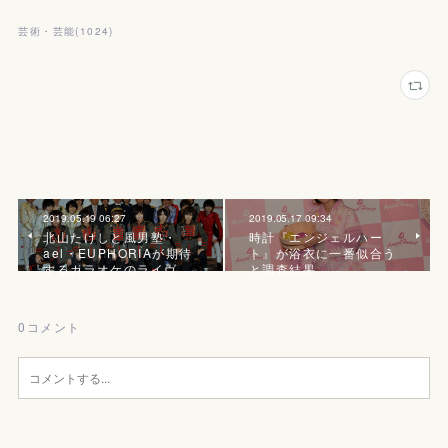
芸術・芸能
(
1024
)
2019.05.19 06:27
2019.05.17 09:34
北山たけしと風男塾・
時計『エンジェルハー
ael・EUPHORIAが期待
ト』が浴衣に一番似合う
するカラオケのライヴ…
と調査結果
0
コメント