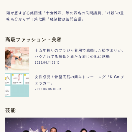
頭が悪すぎる経団連「十倉雅和」等の四名の民間議員、“相殺”の意
味も分からず｜第七回『経済財政諮問会議』
高級ファッション・美容
十五年振りのブラジャ着用で感動した松本まりか、
ハグされてる感覚と新たな着け心地に感動
2023.06.11 03:10
女性必見！骨盤底筋の簡単トレーニング『K Gelチ
ェッカー』
2023.06.05 00:05
芸能