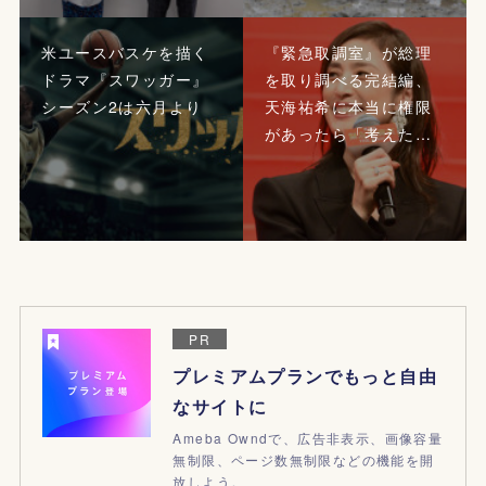
米ユースバスケを描く
『緊急取調室』が総理
ドラマ『スワッガー』
を取り調べる完結編、
シーズン2は六月より
天海祐希に本当に権限
があったら「考えた…
PR
プレミアムプランでもっと自由
なサイトに
Ameba Owndで、広告非表示、画像容量
無制限、ページ数無制限などの機能を開
放しよう。