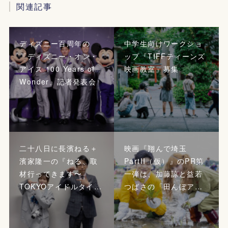
関連記事
ディズニー百周年の
中学生向けワークショ
『ディズニー・オン・
ップ『TIFFティーンズ
アイス 100 Years of
映画教室』募集
Wonder』記者発表会
二十八日に長濱ねる＋
映画『翔んで埼玉
濱家隆一の『ねる、取
PartII（仮）』のPR第
材行ってきます〜
一弾は、加藤諒と益若
TOKYOアイドルタイ…
つばさの「田んぼア…