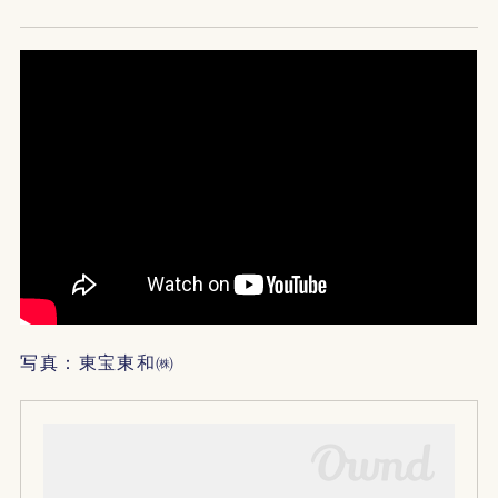
写真：東宝東和㈱