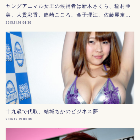
ヤングアニマル女王の候補者は新木さくら、稲村亜
美、大貫彩香、篠崎こころ、金子理江、佐藤麗奈…
2015.11.16 04:30
十九歳で代取、結城ちかのビジネス夢
2016.12.19 03:38