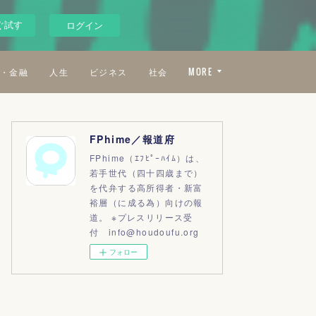
ぐ試す
ログイン
・金融
人生
ビジネス
社会
MORE
FPhime／報道府
FPhime（ｴﾌﾋﾟｰﾊｲﾑ）は、
若手世代（四十四歳まで）
を代弁する高所得者・新富
裕層（に成る為）向けの報
道。 ※プレスリリース受
付 info@houdoufu.org
フォロー