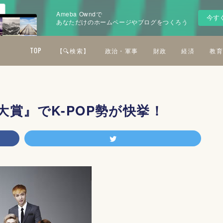
Ameba Owndで
今す
あなただけのホームページやブログをつくろう
TOP
【🔍検索】
政治・軍事
財政
経済
教育
賞』でK-POP勢が快挙！