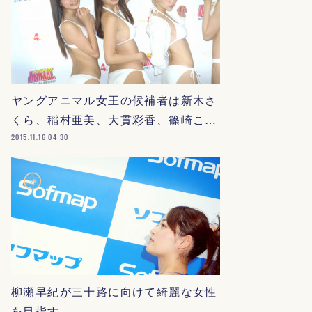
ヤングアニマル女王の候補者は新木さ
くら、稲村亜美、大貫彩香、篠崎こ…
2015.11.16 04:30
柳瀬早紀が三十路に向けて綺麗な女性
を目指す