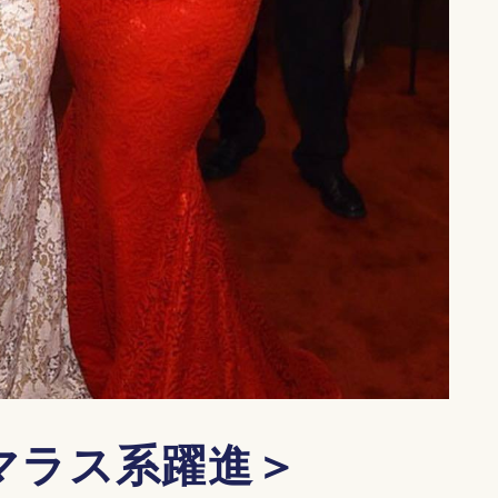
マラス系躍進＞