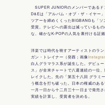
SUPER JUNIORのメンバーであるド
D&Eは「アルバム・オブ・ザ・イヤー
ツアーを締めくくったBIGBANGも「
受賞。テレビへの露出は減っているもの
な、確かなK-POPの人気を裏付ける証
洋楽では時代を映すアーティストのラン
ガン・トレイナー（癸酉；画像
Instagr
白人グラマラス系が誕生した。デビュー
ス」が全米チャートで八週連続の一位、
レイクした。先の「第五十八回 グラミー
う概念を打ち破った。日本の権威のある
一月一日から十二月三十一日まで発売さ
実績を計算し、受賞者を決める。