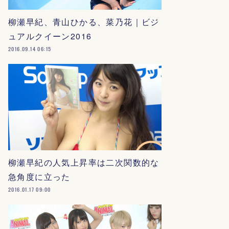
柳瀬早紀、青山ひかる、菜乃花｜ビジ
ュアルクイーン2016
2016.09.14 06:15
柳瀬早紀の人気上昇率は二次関数的な
急角度に立った
2016.01.17 09:00