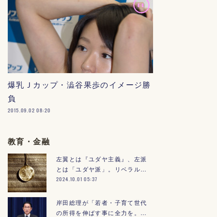
爆乳Ｊカップ・澁谷果歩のイメージ勝
負
2015.09.02 08:20
教育・金融
左翼とは『ユダヤ主義』、左派
とは「ユダヤ派」。リベラル…
2024.10.01 05:37
岸田総理が「若者・子育て世代
の所得を伸ばす事に全力を。…