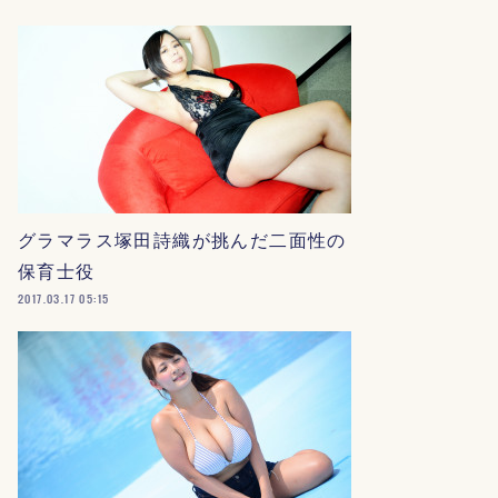
グラマラス塚田詩織が挑んだ二面性の
保育士役
2017.03.17 05:15