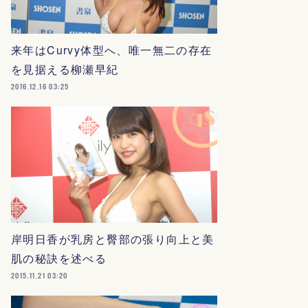
来年はCurvy体型へ、唯一無二の存在
を見据える柳瀬早紀
2016.12.16 03:25
岸明日香が乳房と臀部の張り向上と美
肌の秘訣を述べる
2015.11.21 03:20