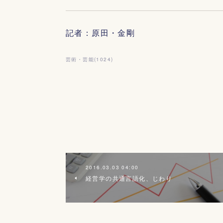
記者：原田・金剛
芸術・芸能
(
1024
)
2016.03.03 04:00
経営学の共通言語化、じわり