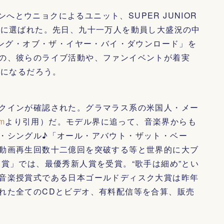
ンへとウニョクによるユニット、SUPER JUNIOR
」に選ばれた。先日、九十一万人を動員し大盛況の中
ソング・オブ・ザ・イヤー・バイ・ダウンロード」を
の、彼らのライブ活動や、ファンイベントが着実
拠になるだろう。
クインが確認された。グラマラス系の米国人・メー
am
より引用）だ。モデル界に追って、音楽界からも
・シングル♪「オール・アバウト・ザット・ベー
動画再生回数十二億回を突破する等と世界的に大ブ
賞」では、最優秀新人賞を受賞。“歌手は細め”とい
音楽授賞式である日本ゴールドディスク大賞は昨年
れた全てのCDとビデオ、有料配信等を合算、販売