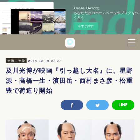
Ameba Owndで
あなただけのホームページやブログをつ
くろう
今すぐ試す
2019.02.19 07:27
芸術・芸能
及川光博が映画『引っ越し大名』に、星野
源・高橋一生・濱田岳・西村まさ彦・松重
豊で荷造り開始