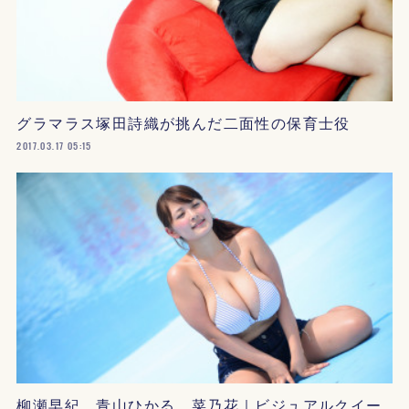
グラマラス塚田詩織が挑んだ二面性の保育士役
2017.03.17 05:15
柳瀬早紀、青山ひかる、菜乃花｜ビジュアルクイー