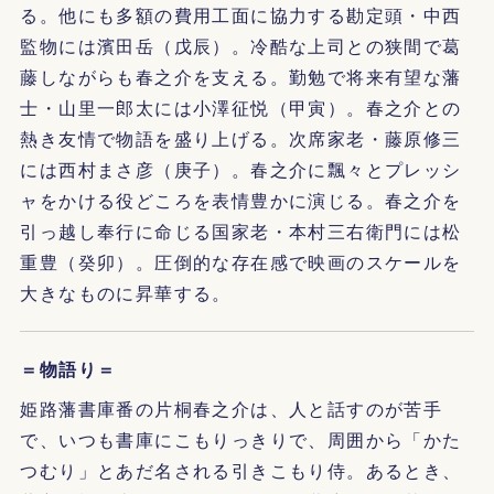
る。他にも多額の費用工面に協力する勘定頭・中西
監物には濱田岳（戊辰）。冷酷な上司との狭間で葛
藤しながらも春之介を支える。勤勉で将来有望な藩
士・山里一郎太には小澤征悦（甲寅）。春之介との
熱き友情で物語を盛り上げる。次席家老・藤原修三
には西村まさ彦（庚子）。春之介に飄々とプレッシ
ャをかける役どころを表情豊かに演じる。春之介を
引っ越し奉行に命じる国家老・本村三右衛門には松
重豊（癸卯）。圧倒的な存在感で映画のスケールを
大きなものに昇華する。
＝物語り＝
姫路藩書庫番の片桐春之介は、人と話すのが苦手
で、いつも書庫にこもりっきりで、周囲から「かた
つむり」とあだ名される引きこもり侍。あるとき、