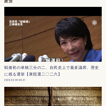
政治
戦後初の単独三分の二、自民史上で最多議席、歴史
に残る選挙【衆院選二〇二六】
2026.02.09 04:27