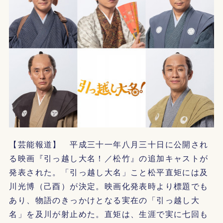
【芸能報道】 平成三十一年八月三十日に公開され
る映画『引っ越し大名！／松竹』の追加キャストが
発表された。「引っ越し大名」こと松平直矩には及
川光博（己酉）が決定。映画化発表時より標題でも
あり、物語のきっかけとなる実在の「引っ越し大
名」を及川が射止めた。直矩は、生涯で実に七回も