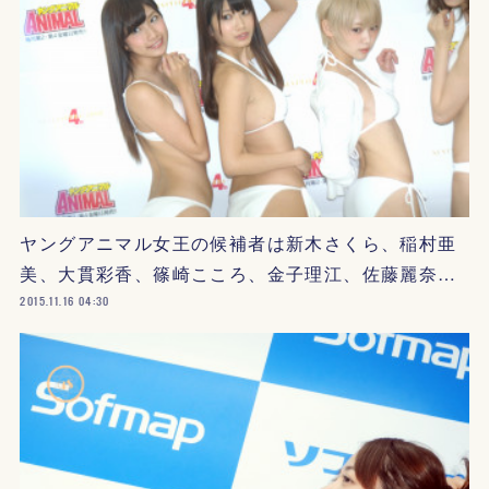
ヤングアニマル女王の候補者は新木さくら、稲村亜
美、大貫彩香、篠崎こころ、金子理江、佐藤麗奈…
2015.11.16 04:30