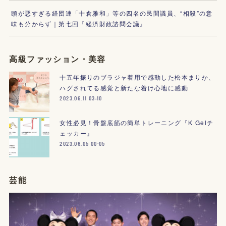
頭が悪すぎる経団連「十倉雅和」等の四名の民間議員、“相殺”の意
味も分からず｜第七回『経済財政諮問会議』
高級ファッション・美容
十五年振りのブラジャ着用で感動した松本まりか、
ハグされてる感覚と新たな着け心地に感動
2023.06.11 03:10
女性必見！骨盤底筋の簡単トレーニング『K Gelチ
ェッカー』
2023.06.05 00:05
芸能