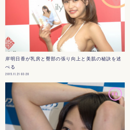
岸明日香が乳房と臀部の張り向上と美肌の秘訣を述
べる
2015.11.21 03:20