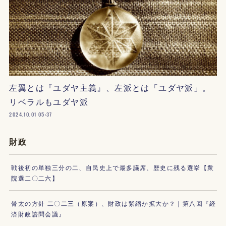
左翼とは『ユダヤ主義』、左派とは「ユダヤ派」。
リベラルもユダヤ派
2024.10.01 05:37
財政
戦後初の単独三分の二、自民史上で最多議席、歴史に残る選挙【衆
院選二〇二六】
骨太の方針 二〇二三（原案）、財政は緊縮か拡大か？｜第八回『経
済財政諮問会議』