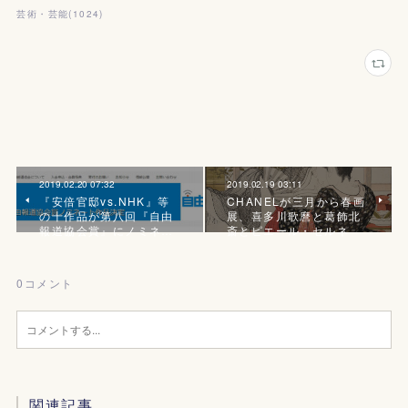
芸術・芸能
(
1024
)
2019.02.20 07:32
2019.02.19 03:11
『安倍官邸vs.NHK』等
CHANELが三月から春画
の十作品が第八回『自由
展、喜多川歌麿と葛飾北
報道協会賞』にノミネ…
斎とピエール・セルネ
0
コメント
関連記事