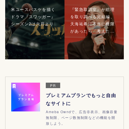
米ユースバスケを描く
『緊急取調室』が総理
ドラマ『スワッガー』
を取り調べる完結編、
シーズン2は六月より
天海祐希に本当に権限
があったら「考えた…
PR
プレミアムプランでもっと自由
なサイトに
Ameba Owndで、広告非表示、画像容量
無制限、ページ数無制限などの機能を開
放しよう。