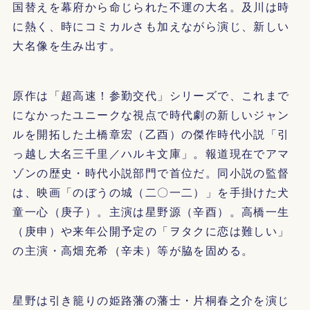
国替えを幕府から命じられた不運の大名。及川は時
に熱く、時にコミカルさも加えながら演じ、新しい
大名像を生み出す。
原作は「超高速！参勤交代」シリーズで、これまで
になかったユニークな視点で時代劇の新しいジャン
ルを開拓した土橋章宏（乙酉）の傑作時代小説「引
っ越し大名三千里／ハルキ文庫」。報道現在でアマ
ゾンの歴史・時代小説部門で首位だ。同小説の監督
は、映画「のぼうの城（二〇一二）」を手掛けた犬
童一心（庚子）。主演は星野源（辛酉）。高橋一生
（庚申）や来年公開予定の「ヲタクに恋は難しい」
の主演・高畑充希（辛未）等が脇を固める。
星野は引き籠りの姫路藩の藩士・片桐春之介を演じ