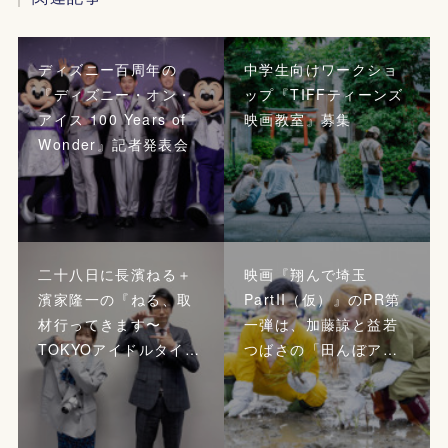
ディズニー百周年の
中学生向けワークショ
『ディズニー・オン・
ップ『TIFFティーンズ
アイス 100 Years of
映画教室』募集
Wonder』記者発表会
二十八日に長濱ねる＋
映画『翔んで埼玉
濱家隆一の『ねる、取
PartII（仮）』のPR第
材行ってきます〜
一弾は、加藤諒と益若
TOKYOアイドルタイ…
つばさの「田んぼア…