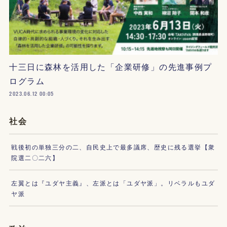
十三日に森林を活用した「企業研修」の先進事例プ
ログラム
2023.06.12 00:05
社会
戦後初の単独三分の二、自民史上で最多議席、歴史に残る選挙【衆
院選二〇二六】
左翼とは『ユダヤ主義』、左派とは「ユダヤ派」。リベラルもユダ
ヤ派