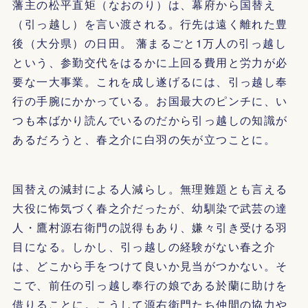
藩主の松平直矩（なおのり）は、幕府から国替え
（引っ越し）を言い渡される。行先は遠く離れた豊
後（大分県）の日田。 藩まるごと1万人の引っ越し
という、参勤交代をはるかに上回る費用と労力が必
要な一大事業。これを成し遂げるには、引っ越し奉
行の手腕にかかっている。お国最大のピンチに、い
つも本ばかり読んでいるのだから引っ越しの知識が
あるだろうと、春之介に白羽の矢が立つことに。
国替えの減封による人減らし。無理難題とも言える
大役に怖気づく春之介だったが、幼馴染で武芸の達
人・鷹村源右衛門の説得もあり、嫌々引き受ける羽
目になる。しかし、引っ越しの経験がない春之介
は、どこから手をつけて良いか見当がつかない。そ
こで、前任の引っ越し奉行の娘である於蘭に助けを
借りることに。こうして源右衛門たち仲間の協力や