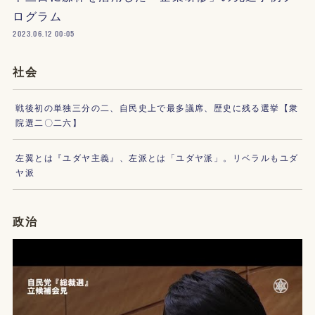
ログラム
2023.06.12 00:05
社会
戦後初の単独三分の二、自民史上で最多議席、歴史に残る選挙【衆
院選二〇二六】
左翼とは『ユダヤ主義』、左派とは「ユダヤ派」。リベラルもユダ
ヤ派
政治