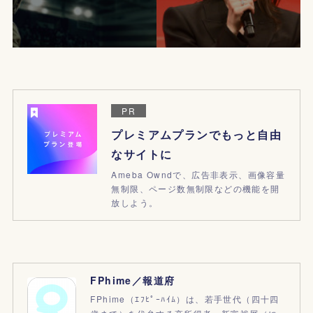
PR
プレミアムプランでもっと自由
なサイトに
Ameba Owndで、広告非表示、画像容量
無制限、ページ数無制限などの機能を開
放しよう。
FPhime／報道府
FPhime（ｴﾌﾋﾟｰﾊｲﾑ）は、若手世代（四十四