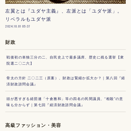
左翼とは『ユダヤ主義』、左派とは「ユダヤ派」。
リベラルもユダヤ派
2024.10.01 05:37
財政
戦後初の単独三分の二、自民史上で最多議席、歴史に残る選挙【衆
院選二〇二六】
骨太の方針 二〇二三（原案）、財政は緊縮か拡大か？｜第八回『経
済財政諮問会議』
頭が悪すぎる経団連「十倉雅和」等の四名の民間議員、“相殺”の意
味も分からず｜第七回『経済財政諮問会議』
高級ファッション・美容