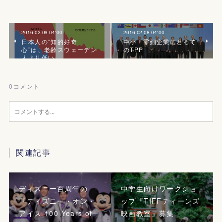
2016.02.09 04:00
2016.02.08 04:00
日本人の“知的好奇
中小・零細企業にとって
心”は、老齢スウェーデン
のTPP
人より低い
0
コメント
関連記事
ディズニー百周年の
中学生向けワークショ
『ディズニー・オン・
ップ『TIFFティーンズ
アイス 100 Years of
映画教室』募集