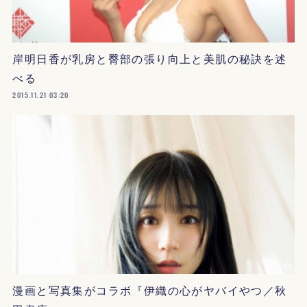
岸明日香が乳房と臀部の張り向上と美肌の秘訣を述
べる
2015.11.21 03:20
漫画と写真集がコラボ『伊織の心がヤバイやつ／秋