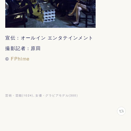
宣伝：オールイン エンタテインメント
撮影記者：原田
©
FPhime
芸術・芸能
(
1024
)
女優・グラビアモデル
(
300
)