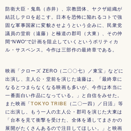
防衛大臣・鬼島（赤井）、宗教団体、ヤクザ組織が
結託しテロを起こす。日本を恐怖に陥れるコトで強
固な軍事国家に変貌させようという企みに、民衆党
議員の堂前（遠藤）と極道の郡司（大東）、その仲
間“NWO”で計画を阻止していくというポリティカ
ル・サスペンス。今作は三部作の最終章である。
映画「クローズ ZERO（二〇〇七）／東宝」などに
出演し、主人公・堂前を演じた遠藤は、「最終章に
なるとつまらなくなる映画も多いが、今作は本当に
一番面白い作品になっている。」と自信をみせた。
また映画「
TOKYO TRIBE
（二〇一四）／日活」等
に出演し、もう一人の主人公・郡司を演じた大東は
「台本を見て衝撃を受けた、全体を通してまさかの
展開がたくさんあるので注目してほしい。」と映画