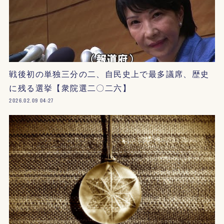
戦後初の単独三分の二、自民史上で最多議席、歴史
に残る選挙【衆院選二〇二六】
2026.02.09 04:27