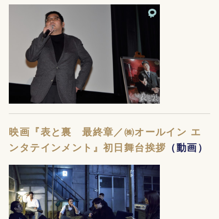
映画『表と裏 最終章／㈱オールイン エ
ンタテインメント』初日舞台挨拶
（動画）