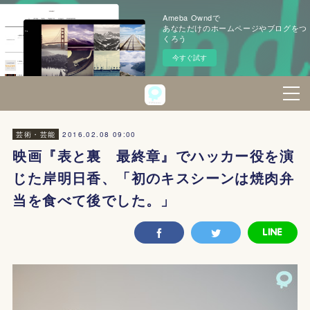
Ameba Owndで
あなただけのホームページやブログをつ
くろう
今すぐ試す
2016.02.08 09:00
芸術・芸能
映画『表と裏 最終章』でハッカー役を演
じた岸明日香、「初のキスシーンは焼肉弁
当を食べて後でした。」