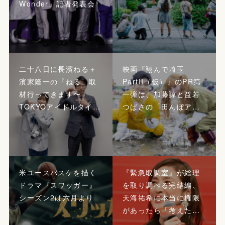
Wonder』記者発表会
二十八日に長濱ねる＋
映画『翔んで埼玉
濱家隆一の『ねる、取
PartII（仮）』のPR第
材行ってきます〜
一弾は、加藤諒と益若
TOKYOアイドルタイ…
つばさの「田んぼア…
米ユースバスケを描く
『緊急取調室』が総理
ドラマ『スワッガー』
を取り調べる完結編、
シーズン2は六月より
天海祐希に本当に権限
があったら「考えた…