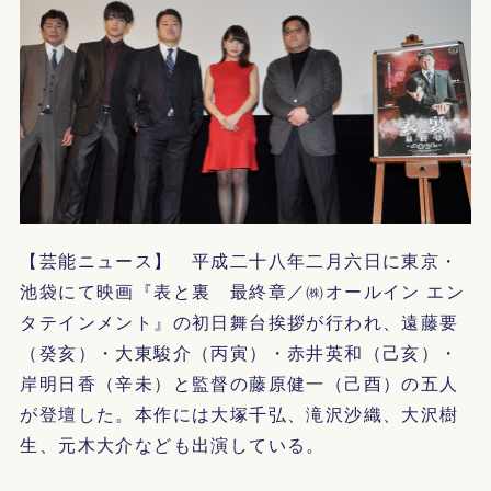
【芸能ニュース】 平成二十八年二月六日に東京・
池袋にて映画『表と裏 最終章／㈱オールイン エン
タテインメント』の初日舞台挨拶が行われ、遠藤要
（癸亥）・大東駿介（丙寅）・赤井英和（己亥）・
岸明日香（辛未）と監督の藤原健一（己酉）の五人
が登壇した。本作には大塚千弘、滝沢沙織、大沢樹
生、元木大介なども出演している。