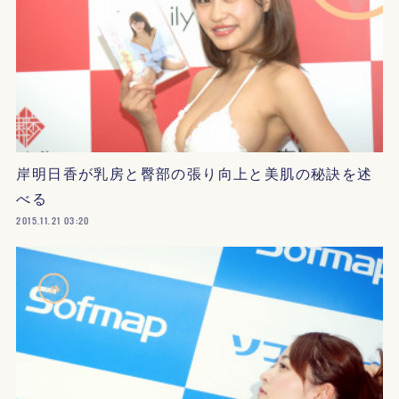
岸明日香が乳房と臀部の張り向上と美肌の秘訣を述
べる
2015.11.21 03:20