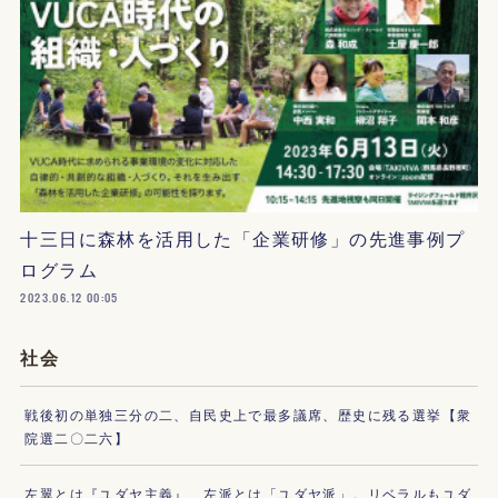
十三日に森林を活用した「企業研修」の先進事例プ
ログラム
2023.06.12 00:05
社会
戦後初の単独三分の二、自民史上で最多議席、歴史に残る選挙【衆
院選二〇二六】
左翼とは『ユダヤ主義』、左派とは「ユダヤ派」。リベラルもユダ