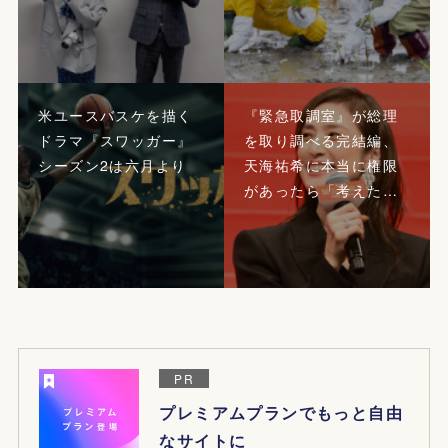
米ユースバスケを描く
『緊急取調室』が総理
ドラマ『スワッガー』
を取り調べる完結編、
シーズン2は六月より
天海祐希に本当に権限
があったら「考えた…
PR
プレミアムプランでもっと自由
なサイトに