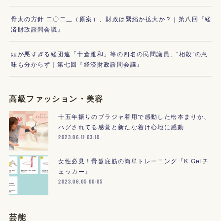
骨太の方針 二〇二三（原案）、財政は緊縮か拡大か？｜第八回『経
済財政諮問会議』
頭が悪すぎる経団連「十倉雅和」等の四名の民間議員、“相殺”の意
味も分からず｜第七回『経済財政諮問会議』
高級ファッション・美容
十五年振りのブラジャ着用で感動した松本まりか、
ハグされてる感覚と新たな着け心地に感動
2023.06.11 03:10
女性必見！骨盤底筋の簡単トレーニング『K Gelチ
ェッカー』
2023.06.05 00:05
芸能