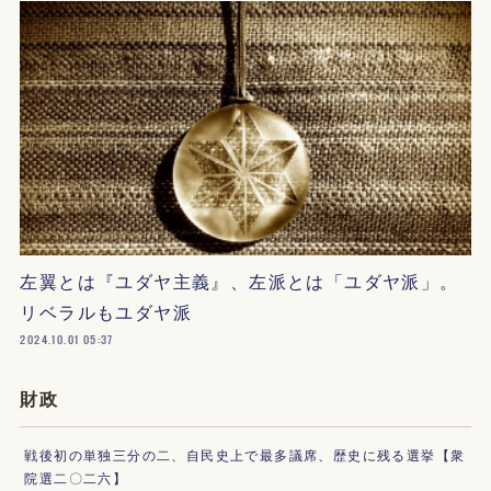
左翼とは『ユダヤ主義』、左派とは「ユダヤ派」。
リベラルもユダヤ派
2024.10.01 05:37
財政
戦後初の単独三分の二、自民史上で最多議席、歴史に残る選挙【衆
院選二〇二六】