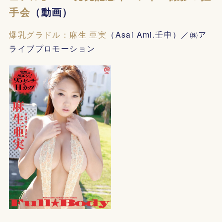
手会
（動画）
爆乳グラドル：麻生 亜実
（Asai Ami.壬申）／㈱ア
ライブプロモーション