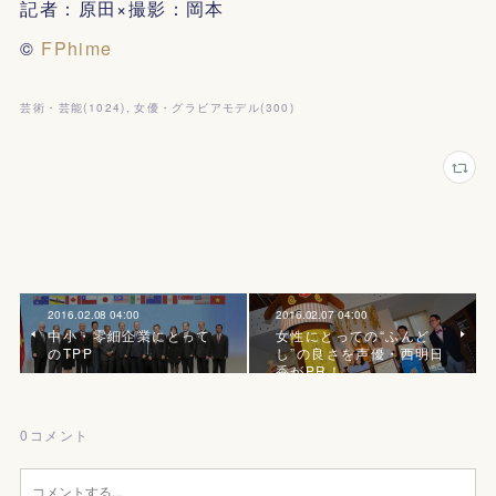
記者：原田×撮影：岡本
©
FPhime
芸術・芸能
(
1024
)
女優・グラビアモデル
(
300
)
2016.02.08 04:00
2016.02.07 04:00
中小・零細企業にとって
女性にとっての“ふんど
のTPP
し”の良さを声優・西明日
香がPR！
0
コメント