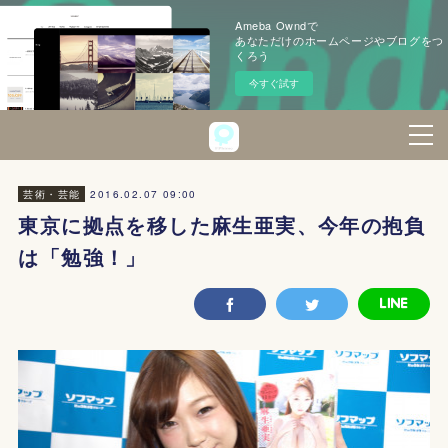
Ameba Owndで
あなただけのホームページやブログをつ
くろう
今すぐ試す
2016.02.07 09:00
芸術・芸能
東京に拠点を移した麻生亜実、今年の抱負
は「勉強！」