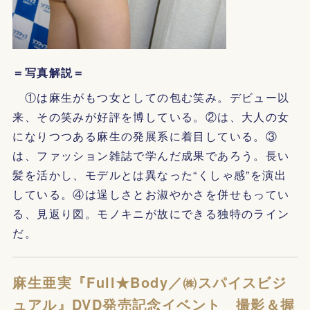
＝写真解説＝
①は麻生がもつ女としての包む笑み。デビュー以
来、その笑みが好評を博している。②は、大人の女
になりつつある麻生の発展系に着目している。③
は、ファッション雑誌で学んだ成果であろう。長い
髪を活かし、モデルとは異なった“くしゃ感”を演出
している。④は逞しさとお淑やかさを併せもってい
る、見返り図。モノキニが故にできる独特のライン
だ。
麻生亜実『Full★Body／㈱スパイスビジ
ュアル』DVD発売記念イベント 撮影＆握