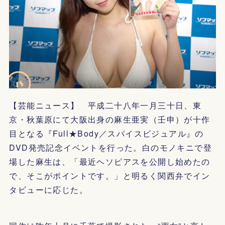
【芸能ニュース】 平成二十八年一月三十日、東
京・秋葉原にて大阪出身の麻生亜実（壬申）が十作
目となる『Full★Body／スパイスビジュアル』の
DVD発売記念イベントを行った。白のモノキニで登
場した麻生は、「最近ヘソピアスを公開し始めたの
で、そこがポイントです。」と明るく関西弁でイン
タビューに応じた。