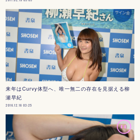
来年はCurvy体型へ、唯一無二の存在を見据える柳
瀬早紀
2016.12.16 03:25