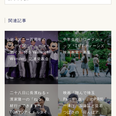
関連記事
ディズニー百周年の
中学生向けワークショ
『ディズニー・オン・
ップ『TIFFティーンズ
アイス 100 Years of
映画教室』募集
Wonder』記者発表会
二十八日に長濱ねる＋
映画『翔んで埼玉
濱家隆一の『ねる、取
PartII（仮）』のPR第
材行ってきます〜
一弾は、加藤諒と益若
TOKYOアイドルタイ…
つばさの「田んぼア…