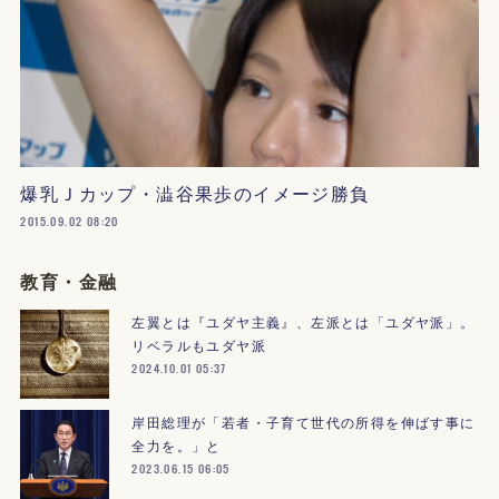
爆乳Ｊカップ・澁谷果歩のイメージ勝負
2015.09.02 08:20
教育・金融
左翼とは『ユダヤ主義』、左派とは「ユダヤ派」。
リベラルもユダヤ派
2024.10.01 05:37
岸田総理が「若者・子育て世代の所得を伸ばす事に
全力を。」と
2023.06.15 06:05