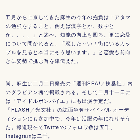
五月から上京してきた麻生の今年の抱負は「アタマ
の勉強をすること、例えば漢字とか、数学と
か、、、。」と述べ、知能の向上を図る。更に恋愛
について聞かれると、「恋した～い！街にいるカッ
プルを見ると本当にそう思います。」と恋愛も前向
きに姿勢で挑む旨を津伝えた。
尚、麻生は二月二日発売の「週刊SPA!／扶桑社」内
のグラビアン魂で掲載される。そして二月十一日に
は「アイドルボンバイエ」にも出演予定だ。
「FLASH／光文社」の誌面争奪サバイバル オーデ
ィションにも参加中で、今年は活躍の年になりそう
だ。報道現在でTwitterのフォロワ数は五千、
Instagramは二千。