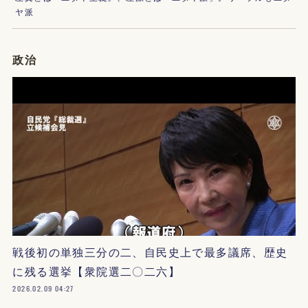
ヤ派
政治
戦後初の単独三分の二、自民史上で最多議席、歴史
に残る選挙【衆院選二〇二六】
2026.02.09 04:27