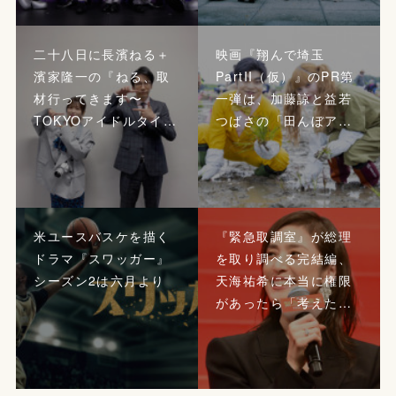
二十八日に長濱ねる＋
映画『翔んで埼玉
濱家隆一の『ねる、取
PartII（仮）』のPR第
材行ってきます〜
一弾は、加藤諒と益若
TOKYOアイドルタイ…
つばさの「田んぼア…
米ユースバスケを描く
『緊急取調室』が総理
ドラマ『スワッガー』
を取り調べる完結編、
シーズン2は六月より
天海祐希に本当に権限
があったら「考えた…