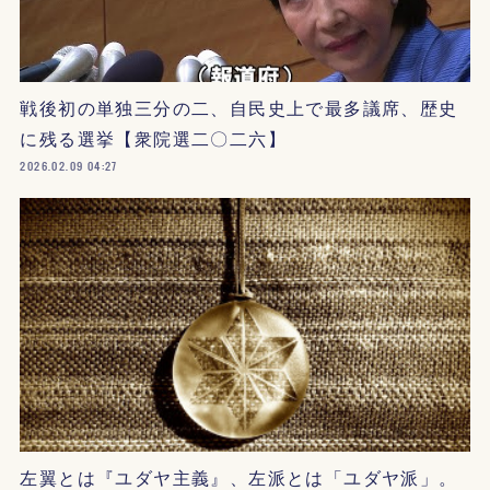
戦後初の単独三分の二、自民史上で最多議席、歴史
に残る選挙【衆院選二〇二六】
2026.02.09 04:27
左翼とは『ユダヤ主義』、左派とは「ユダヤ派」。