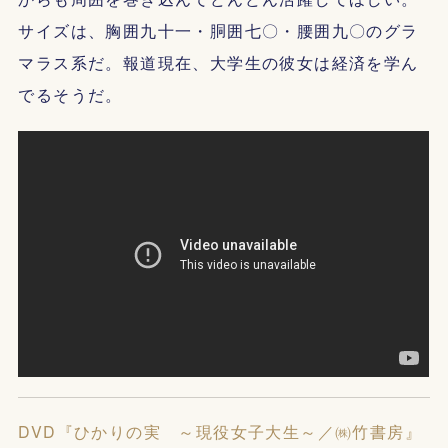
サイズは、胸囲九十一・胴囲七〇・腰囲九〇のグラ
マラス系だ。報道現在、大学生の彼女は経済を学ん
でるそうだ。
DVD『ひかりの実 ～現役女子大生～／㈱竹書房』