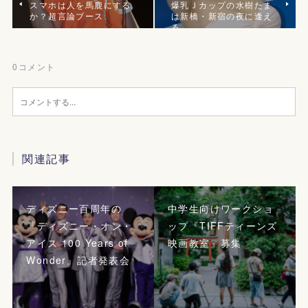
スマホは人を馬鹿にする
爆乳Ｊカップの水樹たま
か？超言論ブース
は新橋・新宿の夜に逢え
る
0
コメント
関連記事
ディズニー百周年の
中学生向けワークショ
『ディズニー・オン・
ップ『TIFFティーンズ
アイス 100 Years of
映画教室』募集
Wonder』記者発表会