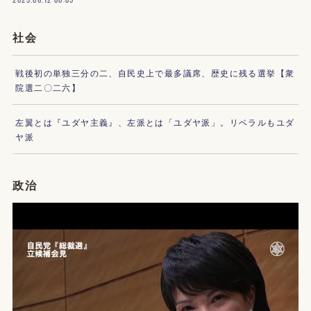
社会
戦後初の単独三分の二、自民史上で最多議席、歴史に残る選挙【衆
院選二〇二六】
左翼とは『ユダヤ主義』、左派とは「ユダヤ派」。リベラルもユダ
ヤ派
政治