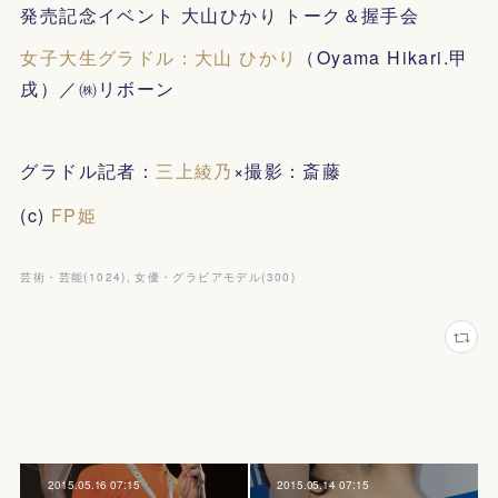
発売記念イベント 大山ひかり トーク＆握手会
女子大生グラドル：大山 ひかり
（Oyama Hikari.甲
戌）／㈱リボーン
グラドル記者：
三上綾乃
×撮影：斎藤
(c)
FP姫
芸術・芸能
(
1024
)
女優・グラビアモデル
(
300
)
2015.05.16 07:15
2015.05.14 07:15