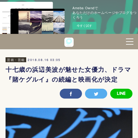
Ameba Owndで
あなただけのホームページやブログをつ
くろう
今すぐ試す
2018.08.16 03:05
芸術・芸能
十七歳の浜辺美波が魅せた女優力、ドラマ
『賭ケグルイ』の続編と映画化が決定