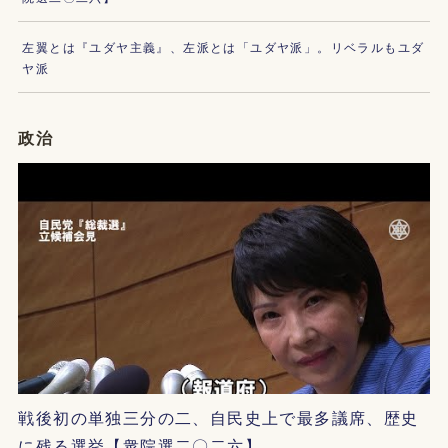
左翼とは『ユダヤ主義』、左派とは「ユダヤ派」。リベラルもユダ
ヤ派
政治
戦後初の単独三分の二、自民史上で最多議席、歴史
に残る選挙【衆院選二〇二六】