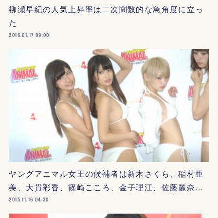
柳瀬早紀の人気上昇率は二次関数的な急角度に立っ
た
2016.01.17 09:00
ヤングアニマル女王の候補者は新木さくら、稲村亜
美、大貫彩香、篠崎こころ、金子理江、佐藤麗奈…
2015.11.16 04:30