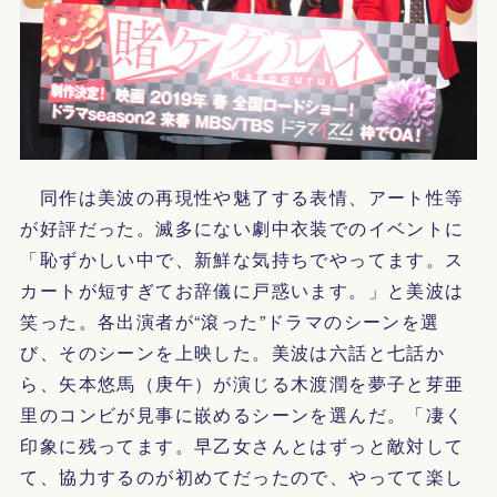
同作は美波の再現性や魅了する表情、アート性等
が好評だった。滅多にない劇中衣装でのイベントに
「恥ずかしい中で、新鮮な気持ちでやってます。ス
カートが短すぎてお辞儀に戸惑います。」と美波は
笑った。各出演者が“滾った”ドラマのシーンを選
び、そのシーンを上映した。美波は六話と七話か
ら、矢本悠馬（庚午）が演じる木渡潤を夢子と芽亜
里のコンビが見事に嵌めるシーンを選んだ。「凄く
印象に残ってます。早乙女さんとはずっと敵対して
て、協力するのが初めてだったので、やってて楽し