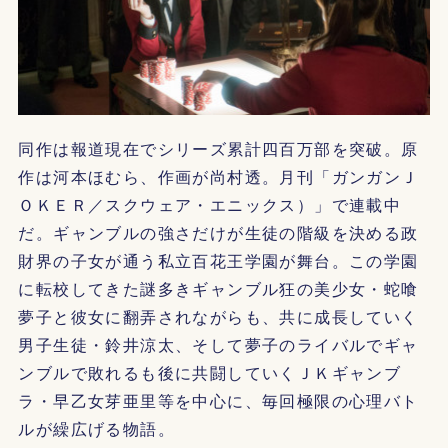
同作は報道現在でシリーズ累計四百万部を突破。原
作は河本ほむら、作画が尚村透。月刊「ガンガンＪ
ＯＫＥＲ／スクウェア・エニックス）」で連載中
だ。ギャンブルの強さだけが生徒の階級を決める政
財界の子女が通う私立百花王学園が舞台。この学園
に転校してきた謎多きギャンブル狂の美少女・蛇喰
夢子と彼女に翻弄されながらも、共に成長していく
男子生徒・鈴井涼太、そして夢子のライバルでギャ
ンブルで敗れるも後に共闘していくＪＫギャンブ
ラ・早乙女芽亜里等を中心に、毎回極限の心理バト
ルが繰広げる物語。