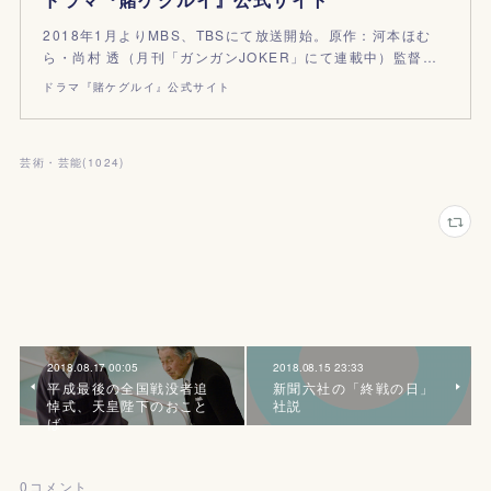
2018年1月よりMBS、TBSにて放送開始。原作：河本ほむ
ら・尚村 透（月刊「ガンガンJOKER」にて連載中）監督…
ドラマ『賭ケグルイ』公式サイト
芸術・芸能
(
1024
)
2018.08.17 00:05
2018.08.15 23:33
平成最後の全国戦没者追
新聞六社の「終戦の日」
悼式、天皇陛下のおこと
社説
ば
0
コメント