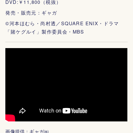
DVD:￥11,800（税抜）
発売・販売元：ギャガ
©河本ほむら・尚村透／SQUARE ENIX・ドラマ
「賭ケグルイ」製作委員会・MBS
画像提供：ギャガ㈱