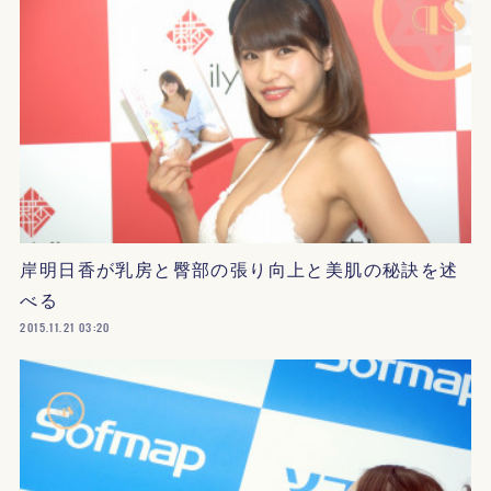
岸明日香が乳房と臀部の張り向上と美肌の秘訣を述
べる
2015.11.21 03:20