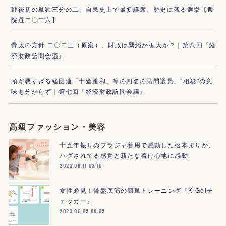
戦後初の単独三分の二、自民史上で最多議席、歴史に残る選挙【衆
院選二〇二六】
骨太の方針 二〇二三（原案）、財政は緊縮か拡大か？｜第八回『経
済財政諮問会議』
頭が悪すぎる経団連「十倉雅和」等の四名の民間議員、“相殺”の意
味も分からず｜第七回『経済財政諮問会議』
高級ファッション・美容
十五年振りのブラジャ着用で感動した松本まりか、
ハグされてる感覚と新たな着け心地に感動
2023.06.11 03:10
女性必見！骨盤底筋の簡単トレーニング『K Gelチ
ェッカー』
2023.06.05 00:05