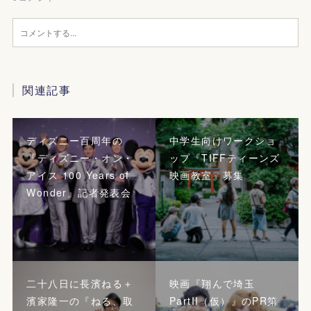
関連記事
ディズニー百周年の
中学生向けワークショ
『ディズニー・オン・
ップ『TIFFティーンズ
アイス 100 Years of
映画教室』募集
Wonder』記者発表会
二十八日に長濱ねる＋
映画『翔んで埼玉
濱家隆一の『ねる、取
PartII（仮）』のPR第