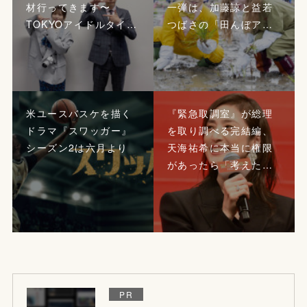
材行ってきます〜
一弾は、加藤諒と益若
TOKYOアイドルタイ…
つばさの「田んぼア…
米ユースバスケを描く
『緊急取調室』が総理
ドラマ『スワッガー』
を取り調べる完結編、
シーズン2は六月より
天海祐希に本当に権限
があったら「考えた…
PR