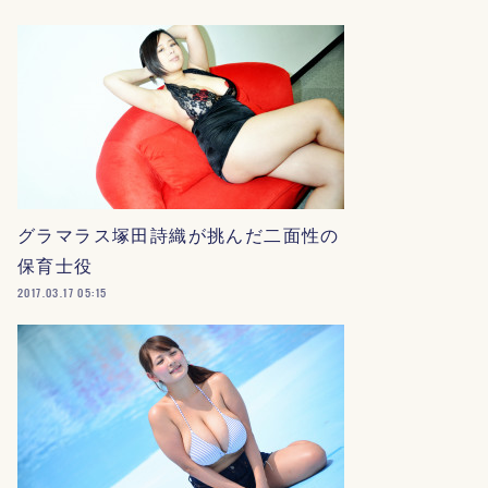
グラマラス塚田詩織が挑んだ二面性の
保育士役
2017.03.17 05:15