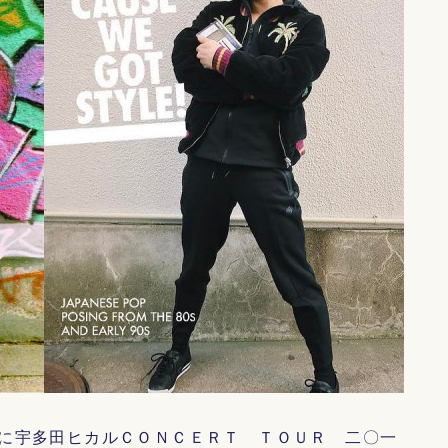
に宇多田ヒカルＣＯＮＣＥＲＴ ＴＯＵＲ 二〇一