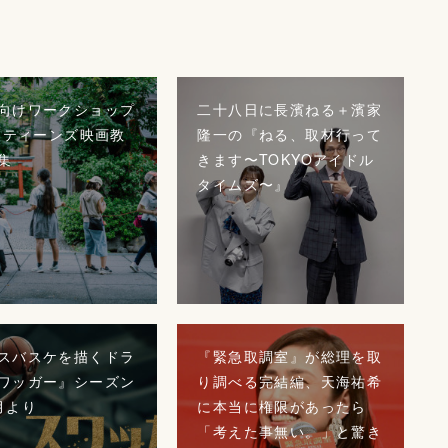
向けワークショップ
二十八日に長濱ねる＋濱家
FFティーンズ映画教
隆一の『ねる、取材行って
集
きます〜TOKYOアイドル
タイムズ〜』
スバスケを描くドラ
『緊急取調室』が総理を取
ワッガー』シーズン
り調べる完結編、天海祐希
月より
に本当に権限があったら
「考えた事無い。」と驚き