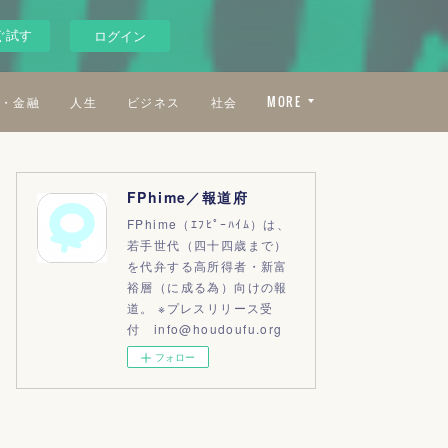
ぐ試す
ログイン
・金融
人生
ビジネス
社会
MORE
FPhime／報道府
FPhime（ｴﾌﾋﾟｰﾊｲﾑ）は、
若手世代（四十四歳まで）
を代弁する高所得者・新富
裕層（に成る為）向けの報
道。 ※プレスリリース受
付 info@houdoufu.org
フォロー