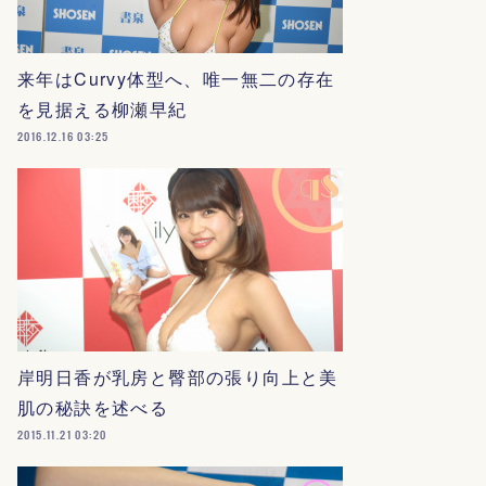
来年はCurvy体型へ、唯一無二の存在
を見据える柳瀬早紀
2016.12.16 03:25
岸明日香が乳房と臀部の張り向上と美
肌の秘訣を述べる
2015.11.21 03:20