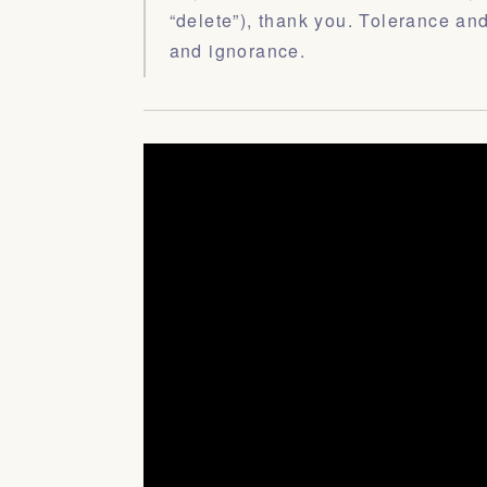
“delete”), thank you. Tolerance and
and ignorance.