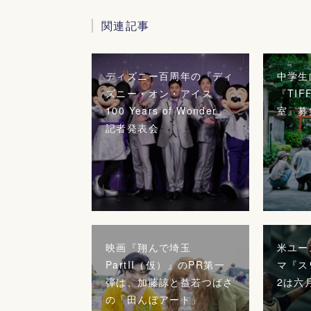
関連記事
ディズニー百周年の『ディ
中学生
ズニー・オン・アイス
『TI
100 Years of Wonder』
室』募
記者発表会
映画『翔んで埼玉
米ユー
PartII（仮）』のPR第一
マ『ス
弾は、加藤諒と益若つばさ
2は六
の「田んぼアート」