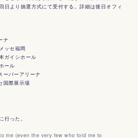
四日より抽選方式にて受付する。詳細は後日オフィ
ーナ
ンメッセ福岡
日本ガイシホール
城ホール
まスーパーアリーナ
ッセ国際展示場
に行った。
to me (even the very few who told me to