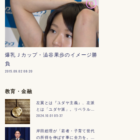
爆乳Ｊカップ・澁谷果歩のイメージ勝
負
2015.09.02 08:20
教育・金融
左翼とは『ユダヤ主義』、左派
とは「ユダヤ派」。リベラル…
2024.10.01 05:37
岸田総理が「若者・子育て世代
の所得を伸ばす事に全力を。…