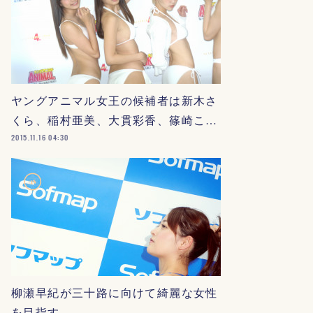
ヤングアニマル女王の候補者は新木さ
くら、稲村亜美、大貫彩香、篠崎こ…
2015.11.16 04:30
柳瀬早紀が三十路に向けて綺麗な女性
を目指す