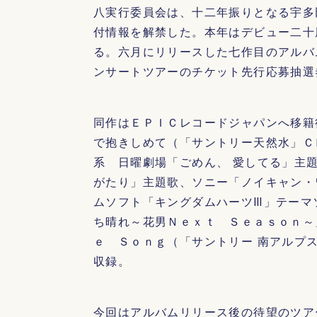
八実行委員会は、十二年振りとなる宇多
付情報を解禁した。本年はデビュー二十
る。六月にリリースした七作目のアルバ
ンサートツアーのチケット先行応募抽選
同作はＥＰＩＣレコードジャパンへ移籍
で抱きしめて（「サントリー天然水」Ｃ
系 日曜劇場「ごめん、 愛してる」主
がたり」主題歌、ソニー「ノイキャン・
ムソフト「キングダムハーツⅢ」テーマ
ち晴れ～花男Ｎｅｘｔ Ｓｅａｓｏｎ～
ｅ Ｓｏｎｇ（「サントリー 南アルプ
収録。
今回はアルバムリリース後の待望のツア