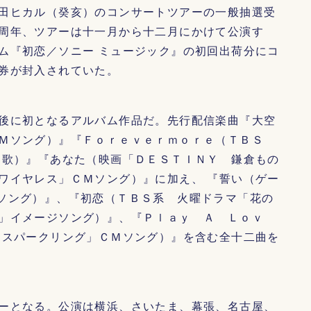
田ヒカル（癸亥）のコンサートツアーの一般抽選受
周年、ツアーは十一月から十二月にかけて公演す
ム『初恋／ソニー ミュージック』の初回出荷分にコ
券が封入されていた。
後に初となるアルバム作品だ。先行配信楽曲『大空
Ｍソング）』『Ｆｏｒｅｖｅｒｍｏｒｅ（ＴＢＳ
題歌）』『あなた（映画「ＤＥＳＴＩＮＹ 鎌倉もの
ワイヤレス」ＣＭソング）』に加え、 『誓い（ゲー
ソング）』、『初恋（ＴＢＳ系 火曜ドラマ「花の
」イメージソング）』、『Ｐｌａｙ Ａ Ｌｏｖ
ススパークリング」ＣＭソング）』を含む全十二曲を
ーとなる。公演は横浜、さいたま、幕張、名古屋、