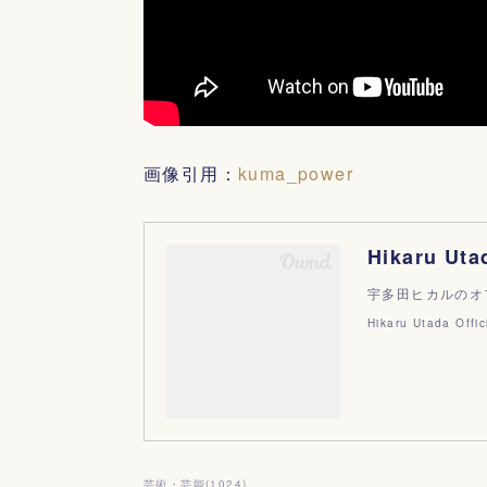
画像引用：
kuma_power
Hikaru Uta
宇多田ヒカルのオ
Hikaru Utada Offic
芸術・芸能
(
1024
)