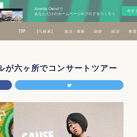
Ameba Owndで
今す
あなただけのホームページやブログをつくろう
TOP
【🔍検索】
政治・軍事
財政
経済
教育
ルが六ヶ所でコンサートツアー