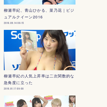
柳瀬早紀、青山ひかる、菜乃花｜ビジ
ュアルクイーン2016
2016.09.14 06:15
柳瀬早紀の人気上昇率は二次関数的な
急角度に立った
2016.01.17 09:00