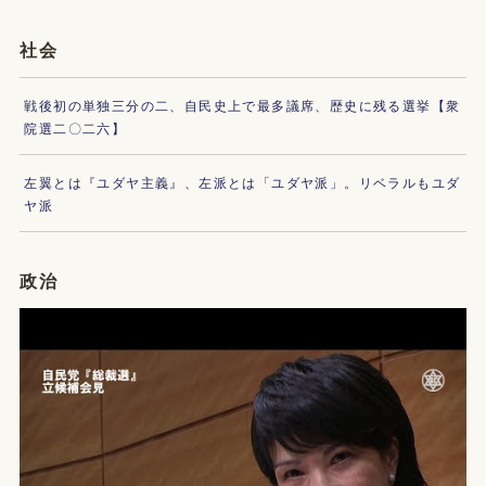
社会
戦後初の単独三分の二、自民史上で最多議席、歴史に残る選挙【衆
院選二〇二六】
左翼とは『ユダヤ主義』、左派とは「ユダヤ派」。リベラルもユダ
ヤ派
政治