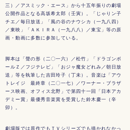
三）／アスミック・エース」から十五年振りの劇場
公開作品となる高坂希太郎（壬寅）。「じゃりン子
チエ／毎日放送」「風の谷のナウシカ（一九八四）
／東映」「ＡＫＩＲＡ（一九八八）／東宝」等の原
画・動画に多数に参加している。
脚本は「聲の形（二〇一六）／松竹」「ドラゴンボ
ールＺ／フジテレビ」「おジャ魔女どれみ／朝日放
送」等を執筆した吉田玲子（丁未）。音楽は「アウ
トレイジ 最終章（二〇一七）／ワーナー・ブラザ
ース映画、オフィス北野」で第四十一回「日本アカ
デミー賞」最優秀音楽賞を受賞した鈴木慶一（辛
卯）。
劇場版では原作でもＴＶシリーズでも描かれなかっ