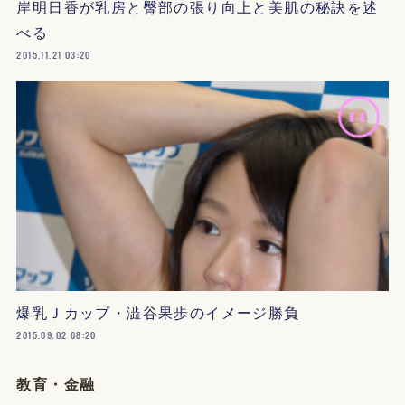
岸明日香が乳房と臀部の張り向上と美肌の秘訣を述
べる
2015.11.21 03:20
爆乳Ｊカップ・澁谷果歩のイメージ勝負
2015.09.02 08:20
教育・金融