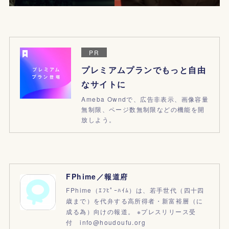
PR
プレミアムプランでもっと自由
なサイトに
Ameba Owndで、広告非表示、画像容量
無制限、ページ数無制限などの機能を開
放しよう。
FPhime／報道府
FPhime（ｴﾌﾋﾟｰﾊｲﾑ）は、若手世代（四十四
歳まで）を代弁する高所得者・新富裕層（に
成る為）向けの報道。 ※プレスリリース受
付 info@houdoufu.org