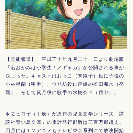
【芸能報道】 平成三十年九月二十一日より劇場版
『若おかみは小学生！／ギャガ』が公開される事が
決まった。キャストはおっこ（関織子）役に子役の
小林星蘭（甲申）、ウリ坊役に声優の松田颯水（癸
酉）、そして真月役に歌手の水樹奈々（庚申）。
令丈ヒロ子（甲辰）が原作の児童文学シリーズ「講
談社青い鳥文庫」の累計発行部数は三百万部超え。
四月にはＴＶアニメもテレビ東京系列にて放映開始