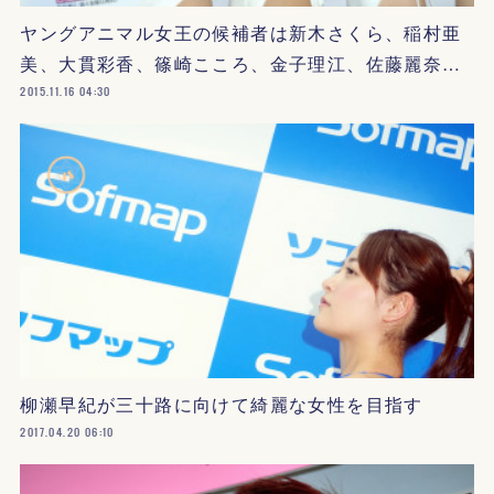
ヤングアニマル女王の候補者は新木さくら、稲村亜
美、大貫彩香、篠崎こころ、金子理江、佐藤麗奈…
2015.11.16 04:30
柳瀬早紀が三十路に向けて綺麗な女性を目指す
2017.04.20 06:10