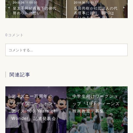
2018.06.11 00:05
2018.06.10 01:51
皇太子同妃両殿下の御代
百田尚樹が社団法人の代
替わりへの想い
表理事に就任、BPOは
「いかさま」と厳しく…
0
コメント
関連記事
ディズニー百周年の
中学生向けワークショ
『ディズニー・オン・
ップ『TIFFティーンズ
アイス 100 Years of
映画教室』募集
Wonder』記者発表会