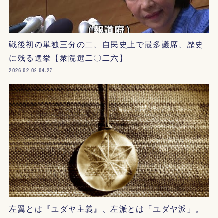
戦後初の単独三分の二、自民史上で最多議席、歴史
に残る選挙【衆院選二〇二六】
2026.02.09 04:27
左翼とは『ユダヤ主義』、左派とは「ユダヤ派」。