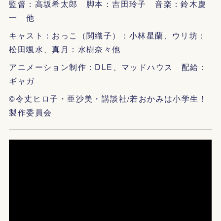
監督：高坂希太郎 脚本：吉田玲子 音楽：鈴木慶
一 他
キャスト：おっこ（関織子）：小林星蘭、ウリ坊：
松田颯水、真月：水樹奈々他
アニメーション制作：DLE、マッドハウス 配給：
ギャガ
©令丈ヒロ子・亜沙美・講談社/若おかみは小学生！
製作委員会