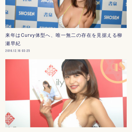
来年はCurvy体型へ、唯一無二の存在を見据える柳
瀬早紀
2016.12.16 03:25