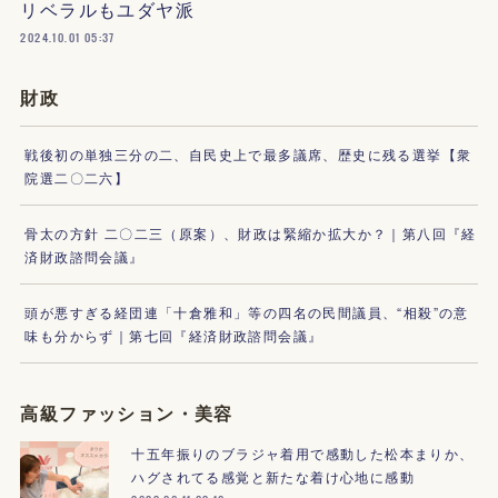
リベラルもユダヤ派
2024.10.01 05:37
財政
戦後初の単独三分の二、自民史上で最多議席、歴史に残る選挙【衆
院選二〇二六】
骨太の方針 二〇二三（原案）、財政は緊縮か拡大か？｜第八回『経
済財政諮問会議』
頭が悪すぎる経団連「十倉雅和」等の四名の民間議員、“相殺”の意
味も分からず｜第七回『経済財政諮問会議』
高級ファッション・美容
十五年振りのブラジャ着用で感動した松本まりか、
ハグされてる感覚と新たな着け心地に感動