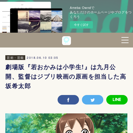
Ameba Owndで
あなただけのホームページやブログをつ
くろう
今すぐ試す
2018.06.10 03:05
芸術・芸能
劇場版『若おかみは小学生!』は九月公
開、監督はジブリ映画の原画を担当した高
坂希太郎