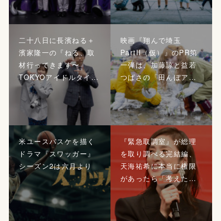
二十八日に長濱ねる＋
映画『翔んで埼玉
濱家隆一の『ねる、取
PartII（仮）』のPR第
材行ってきます〜
一弾は、加藤諒と益若
TOKYOアイドルタイ…
つばさの「田んぼア…
米ユースバスケを描く
『緊急取調室』が総理
ドラマ『スワッガー』
を取り調べる完結編、
シーズン2は六月より
天海祐希に本当に権限
があったら「考えた…