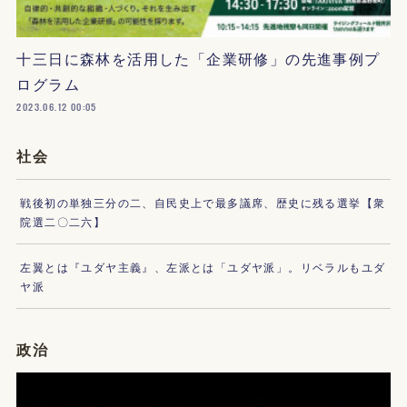
十三日に森林を活用した「企業研修」の先進事例プ
ログラム
2023.06.12 00:05
社会
戦後初の単独三分の二、自民史上で最多議席、歴史に残る選挙【衆
院選二〇二六】
左翼とは『ユダヤ主義』、左派とは「ユダヤ派」。リベラルもユダ
ヤ派
政治