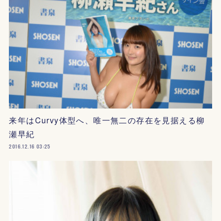
来年はCurvy体型へ、唯一無二の存在を見据える柳
瀬早紀
2016.12.16 03:25