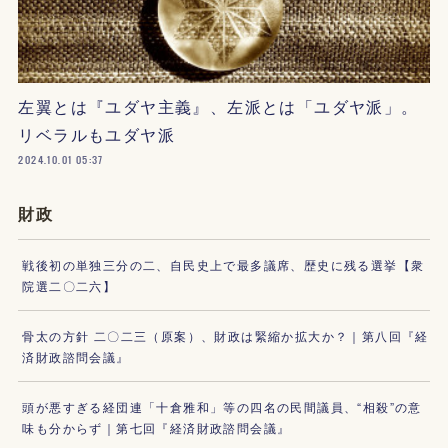
左翼とは『ユダヤ主義』、左派とは「ユダヤ派」。
リベラルもユダヤ派
2024.10.01 05:37
財政
戦後初の単独三分の二、自民史上で最多議席、歴史に残る選挙【衆
院選二〇二六】
骨太の方針 二〇二三（原案）、財政は緊縮か拡大か？｜第八回『経
済財政諮問会議』
頭が悪すぎる経団連「十倉雅和」等の四名の民間議員、“相殺”の意
味も分からず｜第七回『経済財政諮問会議』