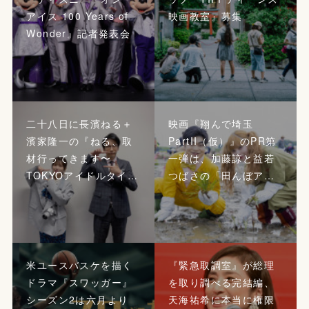
アイス 100 Years of
映画教室』募集
Wonder』記者発表会
二十八日に長濱ねる＋
映画『翔んで埼玉
濱家隆一の『ねる、取
PartII（仮）』のPR第
材行ってきます〜
一弾は、加藤諒と益若
TOKYOアイドルタイ…
つばさの「田んぼア…
米ユースバスケを描く
『緊急取調室』が総理
ドラマ『スワッガー』
を取り調べる完結編、
シーズン2は六月より
天海祐希に本当に権限