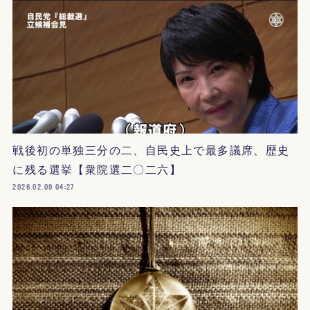
戦後初の単独三分の二、自民史上で最多議席、歴史
に残る選挙【衆院選二〇二六】
2026.02.09 04:27