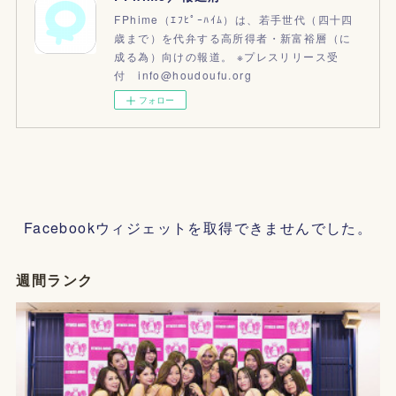
FPhime（ｴﾌﾋﾟｰﾊｲﾑ）は、若手世代（四十四
歳まで）を代弁する高所得者・新富裕層（に
成る為）向けの報道。 ※プレスリリース受
付 info@houdoufu.org
フォロー
Facebookウィジェットを取得できませんでした。
週間ランク