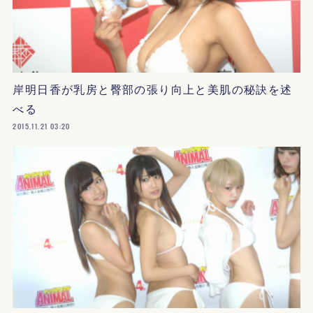
岸明日香が乳房と臀部の張り向上と美肌の秘訣を述
べる
2015.11.21 03:20