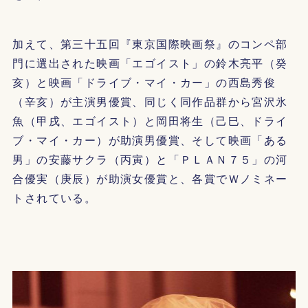
加えて、第三十五回『東京国際映画祭』のコンペ部
門に選出された映画「エゴイスト」の鈴木亮平（癸
亥）と映画「ドライブ・マイ・カー」の西島秀俊
（辛亥）が主演男優賞、同じく同作品群から宮沢氷
魚（甲戌、エゴイスト）と岡田将生（己巳、ドライ
ブ・マイ・カー）が助演男優賞、そして映画「ある
男」の安藤サクラ（丙寅）と「ＰＬＡＮ７５」の河
合優実（庚辰）が助演女優賞と、各賞でＷノミネー
トされている。