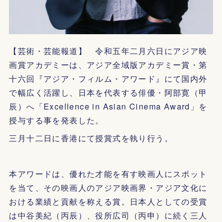
【芸術・芸能報道】 令和五年二月六日にアジア映
画賞アカデミーは、アジア全域版アカデミー賞・第
十六回『アジア・フィルム・アワード』にて国内外
で幅広く活躍し、日本を代表する俳優・阿部寛（甲
辰）へ「Excellence in Asian Cinema Award」を
授与する事を発表した。
三月十二日に香港にて授賞式を執り行う。
本アワードは、優れた才能を有す映画人にスポット
を当て、その映画人のアジア映画界・アジア文化に
おける業績と貢献を称える賞。日本人としての受賞
は中谷美紀（丙辰）、役所広司（丙申）に続く三人