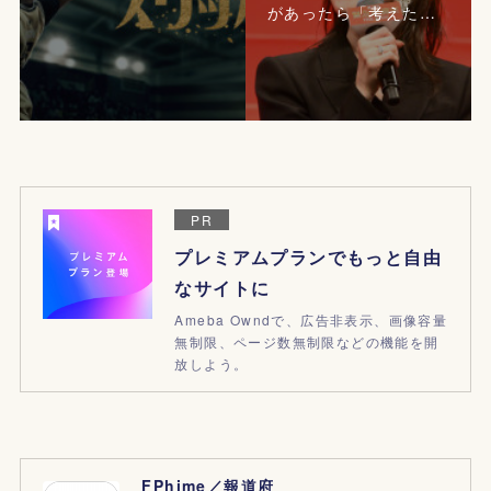
があったら「考えた…
PR
プレミアムプランでもっと自由
なサイトに
Ameba Owndで、広告非表示、画像容量
無制限、ページ数無制限などの機能を開
放しよう。
FPhime／報道府