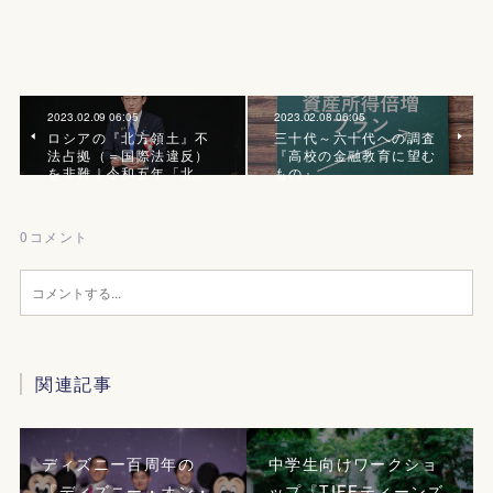
2023.02.09 06:05
2023.02.08 06:05
ロシアの『北方領土』不
三十代～六十代への調査
法占拠（＝国際法違反）
『高校の金融教育に望む
を非難｜令和五年「北…
もの』
0
コメント
関連記事
ディズニー百周年の
中学生向けワークショ
『ディズニー・オン・
ップ『TIFFティーンズ