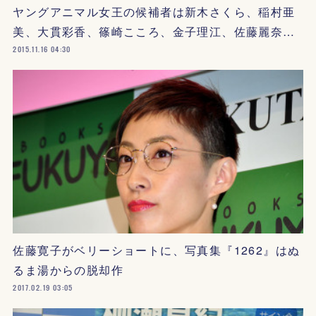
ヤングアニマル女王の候補者は新木さくら、稲村亜
美、大貫彩香、篠崎こころ、金子理江、佐藤麗奈…
2015.11.16 04:30
佐藤寛子がベリーショートに、写真集『1262』はぬ
るま湯からの脱却作
2017.02.19 03:05