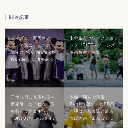
関連記事
ディズニー百周年の
中学生向けワークショ
『ディズニー・オン・
ップ『TIFFティーンズ
アイス 100 Years of
映画教室』募集
Wonder』記者発表会
二十八日に長濱ねる＋
映画『翔んで埼玉
濱家隆一の『ねる、取
PartII（仮）』のPR第
材行ってきます〜
一弾は、加藤諒と益若
TOKYOアイドルタイ…
つばさの「田んぼア…