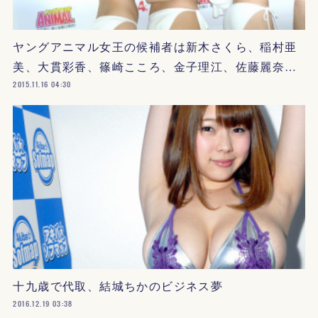
ヤングアニマル女王の候補者は新木さくら、稲村亜
美、大貫彩香、篠崎こころ、金子理江、佐藤麗奈…
2015.11.16 04:30
十九歳で代取、結城ちかのビジネス夢
2016.12.19 03:38