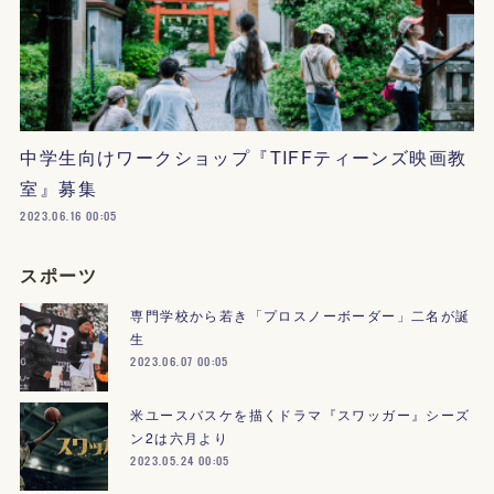
中学生向けワークショップ『TIFFティーンズ映画教
室』募集
2023.06.16 00:05
スポーツ
専門学校から若き「プロスノーボーダー」二名が誕
生
2023.06.07 00:05
米ユースバスケを描くドラマ『スワッガー』シーズ
ン2は六月より
2023.05.24 00:05