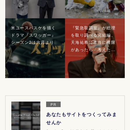
米ユースバスケを描く
『緊急取調室』が総理
ドラマ『スワッガー』
を取り調べる完結編、
シーズン2は六月より
天海祐希に本当に権限
があったら「考えた…
PR
あなたもサイトをつくってみま
せんか