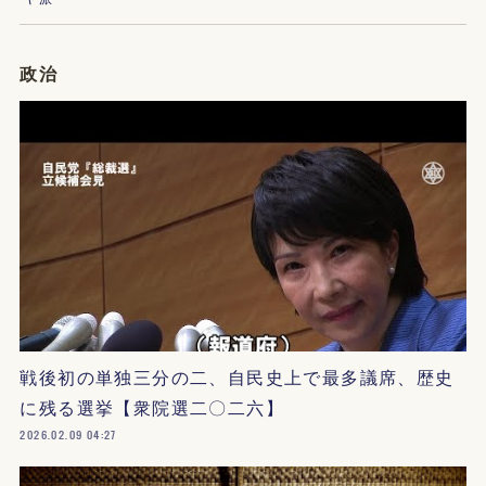
政治
戦後初の単独三分の二、自民史上で最多議席、歴史
に残る選挙【衆院選二〇二六】
2026.02.09 04:27