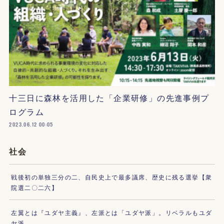
十三日に森林を活用した「企業研修」の先進事例プ
ログラム
2023.06.12 00:05
社会
戦後初の単独三分の二、自民史上で最多議席、歴史に残る選挙【衆
院選二〇二六】
左翼とは『ユダヤ主義』、左派とは「ユダヤ派」。リベラルもユダ
ヤ派