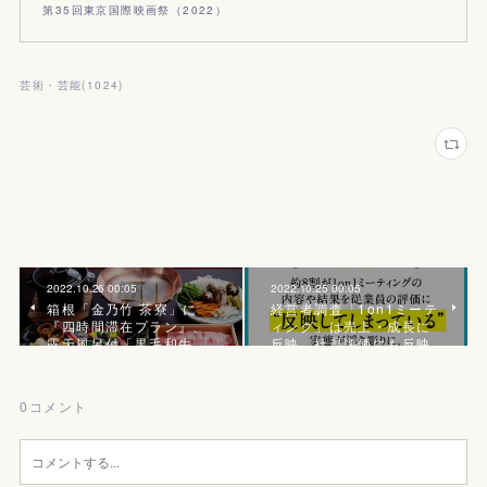
第35回東京国際映画祭（2022）
芸術・芸能
(
1024
)
2022.10.26 00:05
2022.10.25 00:05
箱根「金乃竹 茶寮」に
経営者調査「1on1ミーテ
『四時間滞在プラン』、
ィング」は売上・成長に
露天風呂付「黒毛和牛…
反映、社員評価にも反映
0
コメント