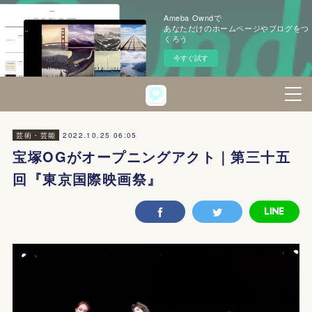
Ameba Owndで
あなただけのホームページやブログをつ
くろう
今すぐ試す
2022.10.25 06:05
芸術・芸能
宝塚OGがオープニングアクト｜第三十五
回『東京国際映画祭』