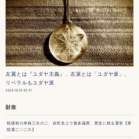
左翼とは『ユダヤ主義』、左派とは「ユダヤ派」。
リベラルもユダヤ派
2024.10.01 05:37
財政
戦後初の単独三分の二、自民史上で最多議席、歴史に残る選挙【衆
院選二〇二六】