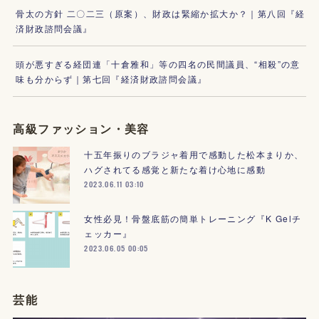
骨太の方針 二〇二三（原案）、財政は緊縮か拡大か？｜第八回『経
済財政諮問会議』
頭が悪すぎる経団連「十倉雅和」等の四名の民間議員、“相殺”の意
味も分からず｜第七回『経済財政諮問会議』
高級ファッション・美容
十五年振りのブラジャ着用で感動した松本まりか、
ハグされてる感覚と新たな着け心地に感動
2023.06.11 03:10
女性必見！骨盤底筋の簡単トレーニング『K Gelチ
ェッカー』
2023.06.05 00:05
芸能