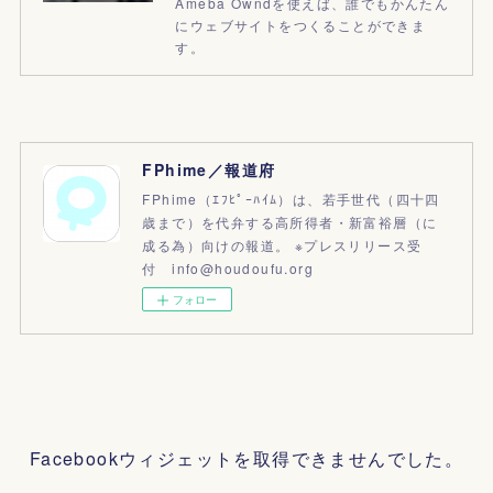
Ameba Owndを使えば、誰でもかんたん
にウェブサイトをつくることができま
す。
FPhime／報道府
FPhime（ｴﾌﾋﾟｰﾊｲﾑ）は、若手世代（四十四
歳まで）を代弁する高所得者・新富裕層（に
成る為）向けの報道。 ※プレスリリース受
付 info@houdoufu.org
フォロー
Facebookウィジェットを取得できませんでした。