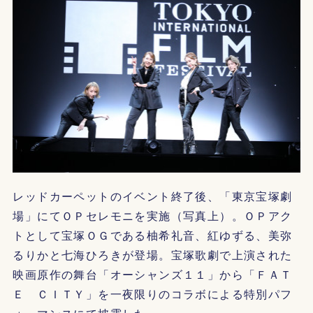
レッドカーペットのイベント終了後、「東京宝塚劇
場」にてＯＰセレモニを実施（写真上）。ＯＰアク
トとして宝塚ＯＧである柚希礼音、紅ゆずる、美弥
るりかと七海ひろきが登場。宝塚歌劇で上演された
映画原作の舞台「オーシャンズ１１」から「ＦＡＴ
Ｅ ＣＩＴＹ」を一夜限りのコラボによる特別パフ