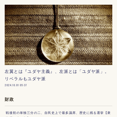
左翼とは『ユダヤ主義』、左派とは「ユダヤ派」。
リベラルもユダヤ派
2024.10.01 05:37
財政
戦後初の単独三分の二、自民史上で最多議席、歴史に残る選挙【衆