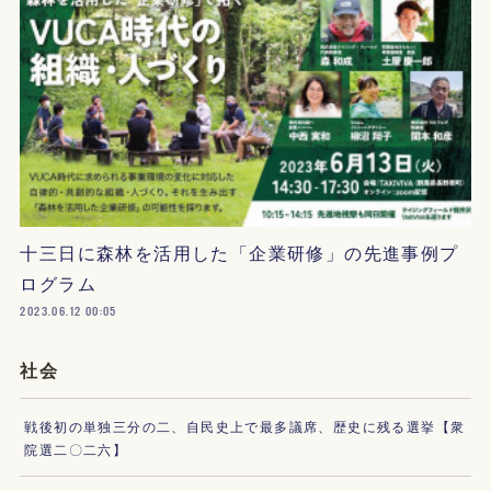
十三日に森林を活用した「企業研修」の先進事例プ
ログラム
2023.06.12 00:05
社会
戦後初の単独三分の二、自民史上で最多議席、歴史に残る選挙【衆
院選二〇二六】