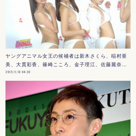
ヤングアニマル女王の候補者は新木さくら、稲村亜
美、大貫彩香、篠崎こころ、金子理江、佐藤麗奈…
2015.11.16 04:30