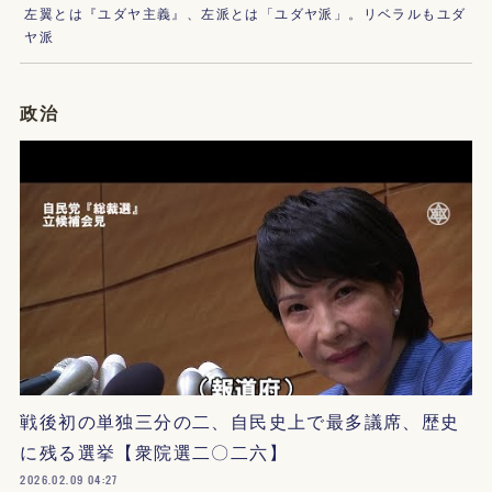
左翼とは『ユダヤ主義』、左派とは「ユダヤ派」。リベラルもユダ
ヤ派
政治
戦後初の単独三分の二、自民史上で最多議席、歴史
に残る選挙【衆院選二〇二六】
2026.02.09 04:27