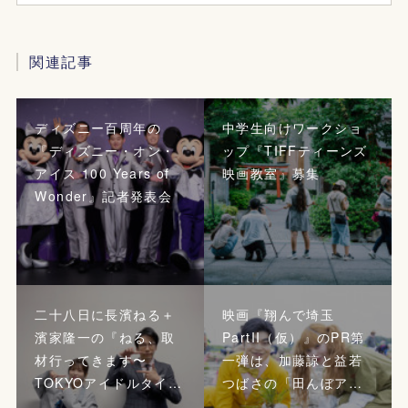
関連記事
ディズニー百周年の
中学生向けワークショ
『ディズニー・オン・
ップ『TIFFティーンズ
アイス 100 Years of
映画教室』募集
Wonder』記者発表会
二十八日に長濱ねる＋
映画『翔んで埼玉
濱家隆一の『ねる、取
PartII（仮）』のPR第
材行ってきます〜
一弾は、加藤諒と益若
TOKYOアイドルタイ…
つばさの「田んぼア…