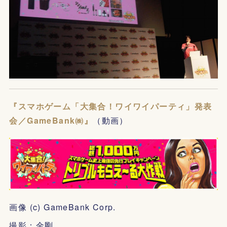
『スマホゲーム「大集合！ワイワイパーティ」発表
会／GameBank㈱』
（動画）
画像 (c) GameBank Corp.
撮影：金剛