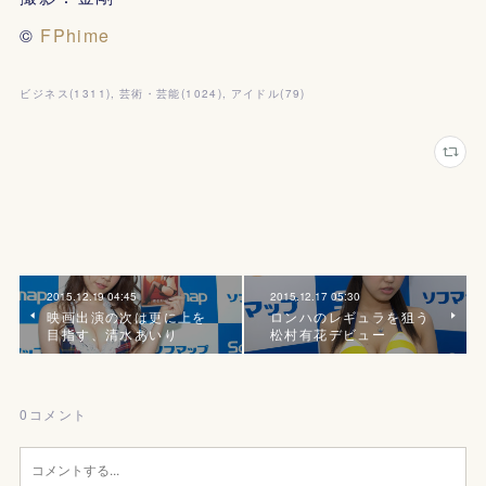
©
FPhime
ビジネス
(
1311
)
芸術・芸能
(
1024
)
アイドル
(
79
)
2015.12.19 04:45
2015.12.17 05:30
映画出演の次は更に上を
ロンハのレギュラを狙う
目指す、清水あいり
松村有花デビュー
0
コメント