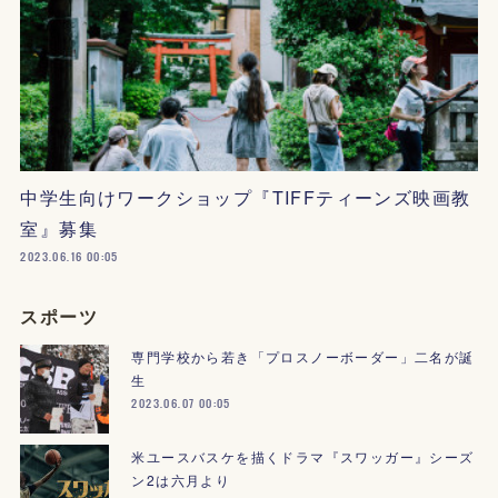
中学生向けワークショップ『TIFFティーンズ映画教
室』募集
2023.06.16 00:05
スポーツ
専門学校から若き「プロスノーボーダー」二名が誕
生
2023.06.07 00:05
米ユースバスケを描くドラマ『スワッガー』シーズ
ン2は六月より