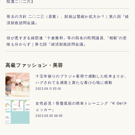
院選二〇二六】
骨太の方針 二〇二三（原案）、財政は緊縮か拡大か？｜第八回『経
済財政諮問会議』
頭が悪すぎる経団連「十倉雅和」等の四名の民間議員、“相殺”の意
味も分からず｜第七回『経済財政諮問会議』
高級ファッション・美容
十五年振りのブラジャ着用で感動した松本まりか、
ハグされてる感覚と新たな着け心地に感動
2023.06.11 03:10
女性必見！骨盤底筋の簡単トレーニング『K Gelチ
ェッカー』
2023.06.05 00:05