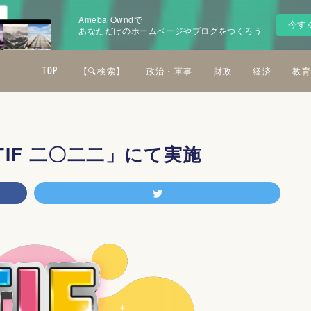
Ameba Owndで
今す
あなただけのホームページやブログをつくろう
TOP
【🔍検索】
政治・軍事
財政
経済
教育
IF 二〇二二」にて実施