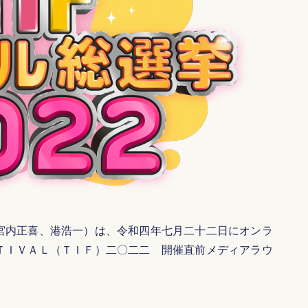
宮内正喜、港浩一）は、令和四年七月二十二日にオンラ
ＴＩＶＡＬ（ＴＩＦ）二〇二二 開催直前メディアラウ