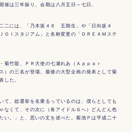
開催は三年振り。会期は八月五日～七日。
二二には、「乃木坂４６ 五期生」や「日向坂４
ＪＯＩスタジアム」と名称変更の「ＤＲＥＡＭステ
・菊竹龍、ＰＲ大使の七瀬れあ（Ａｐｐａｒ
ス）の三名が登場。最後の大型企画の発表として菊
表した。
いて、総選挙を名乗るっているのは、僕らとしても
ゃなくて、その次に（各アイドルＧへ）どんどん色
たい。」と、思いの丈を述べた。菊池Ｐは平成二十