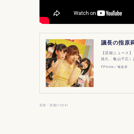
【芸能ニュース】
枝久、亀山千広）
FPhime／報道府
芸術・芸能
(
1024
)