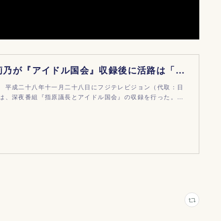
議長の指原莉乃が『アイドル国会』収録後に活路は「事務所間の垣根」と
 平成二十八年十一月二十八日にフジテレビジョン（代取：日
は、深夜番組『指原議長とアイドル国会』の収録を行った。…