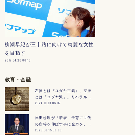
柳瀬早紀が三十路に向けて綺麗な女性
を目指す
2017.04.20 06:10
教育・金融
左翼とは『ユダヤ主義』、左派
とは「ユダヤ派」。リベラル…
2024.10.01 05:37
岸田総理が「若者・子育て世代
の所得を伸ばす事に全力を。…
2023.06.15 06:05