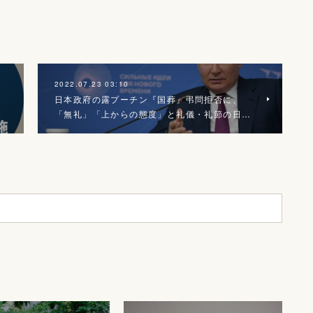
2022.07.23 03:10
．
日本政府の露プーチン『国葬』弔問拒否に、
「無礼」「上からの態度」と礼儀・礼節の日…