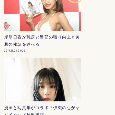
岸明日香が乳房と臀部の張り向上と美
肌の秘訣を述べる
2015.11.21 03:20
漫画と写真集がコラボ『伊織の心がヤ
バイやつ／秋田書店』