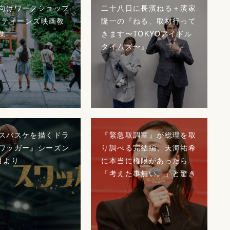
向けワークショップ
二十八日に長濱ねる＋濱家
FFティーンズ映画教
隆一の『ねる、取材行って
集
きます〜TOKYOアイドル
タイムズ〜』
スバスケを描くドラ
『緊急取調室』が総理を取
ワッガー』シーズン
り調べる完結編、天海祐希
月より
に本当に権限があったら
「考えた事無い。」と驚き