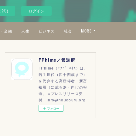
ぐ試す
ログイン
・金融
人生
ビジネス
社会
MORE
FPhime／報道府
FPhime（ｴﾌﾋﾟｰﾊｲﾑ）は、
若手世代（四十四歳まで）
を代弁する高所得者・新富
裕層（に成る為）向けの報
道。 ※プレスリリース受
付 info@houdoufu.org
フォロー