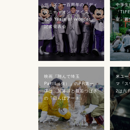
ディズニー百周年の『ディ
中学生
ズニー・オン・アイス
『TI
100 Years of Wonder』
室』募
記者発表会
映画『翔んで埼玉
米ユー
PartII（仮）』のPR第一
マ『ス
弾は、加藤諒と益若つばさ
2は六
の「田んぼアート」