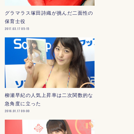
グラマラス塚田詩織が挑んだ二面性の
保育士役
2017.03.17 05:15
柳瀬早紀の人気上昇率は二次関数的な
急角度に立った
2016.01.17 09:00