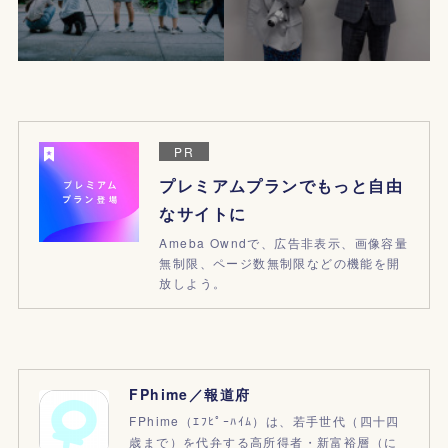
PR
プレミアムプランでもっと自由
なサイトに
Ameba Owndで、広告非表示、画像容量
無制限、ページ数無制限などの機能を開
放しよう。
FPhime／報道府
FPhime（ｴﾌﾋﾟｰﾊｲﾑ）は、若手世代（四十四
歳まで）を代弁する高所得者・新富裕層（に