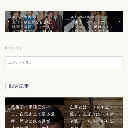
2017.11.01 03:05
2017.10.31 03:05
原作・紗倉まなも登壇、
スキニー×フェミニン、
映画『最低。』で伝える
アクティブに動けるエレ
承認欲求の実｜TIFF20…
ガンスは現代女性の勝…
0
コメント
関連記事
戦後初の単独三分の
左翼とは『ユダヤ主
二、自民史上で最多議
義』、左派とは「ユダ
席、歴史に残る選挙
ヤ派」。リベラルもユ
【衆院選二〇二六】
ダヤ派