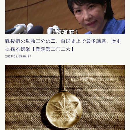
戦後初の単独三分の二、自民史上で最多議席、歴史
に残る選挙【衆院選二〇二六】
2026.02.09 04:27