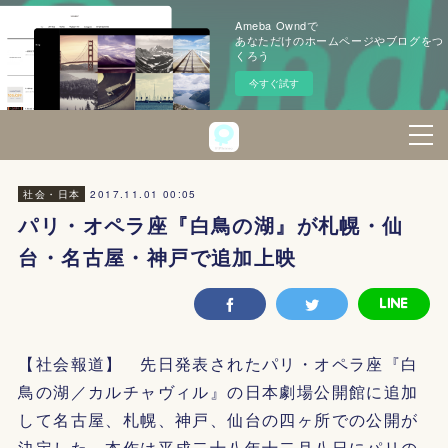
Ameba Owndで
あなただけのホームページやブログをつ
くろう
今すぐ試す
2017.11.01 00:05
社会・日本
パリ・オペラ座『白鳥の湖』が札幌・仙
台・名古屋・神戸で追加上映
【社会報道】 先日発表されたパリ・オペラ座『白
鳥の湖／カルチャヴィル』の日本劇場公開館に追加
して名古屋、札幌、神戸、仙台の四ヶ所での公開が
決定した。本作は平成二十八年十二月八日にパリの