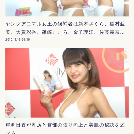
ヤングアニマル女王の候補者は新木さくら、稲村亜
美、大貫彩香、篠崎こころ、金子理江、佐藤麗奈…
2015.11.16 04:30
岸明日香が乳房と臀部の張り向上と美肌の秘訣を述
べる