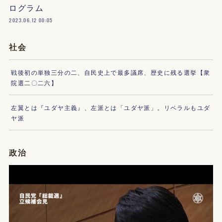
ログラム
2023.06.12 00:05
社会
戦後初の単独三分の二、自民史上で最多議席、歴史に残る選挙【衆
院選二〇二六】
左翼とは『ユダヤ主義』、左派とは「ユダヤ派」。リベラルもユダ
ヤ派
政治