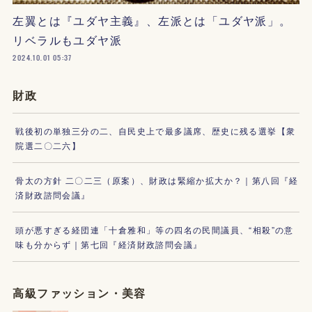
左翼とは『ユダヤ主義』、左派とは「ユダヤ派」。
リベラルもユダヤ派
2024.10.01 05:37
財政
戦後初の単独三分の二、自民史上で最多議席、歴史に残る選挙【衆
院選二〇二六】
骨太の方針 二〇二三（原案）、財政は緊縮か拡大か？｜第八回『経
済財政諮問会議』
頭が悪すぎる経団連「十倉雅和」等の四名の民間議員、“相殺”の意
味も分からず｜第七回『経済財政諮問会議』
高級ファッション・美容