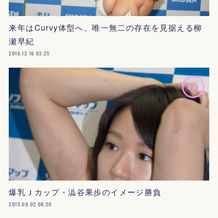
来年はCurvy体型へ、唯一無二の存在を見据える柳
瀬早紀
2016.12.16 03:25
爆乳Ｊカップ・澁谷果歩のイメージ勝負
2015.09.02 08:20