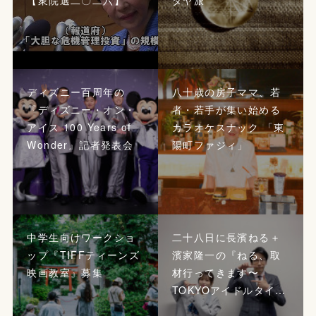
ディズニー百周年の
八十歳の房子ママ、若
『ディズニー・オン・
者・若手が集い始める
アイス 100 Years of
カラオケスナック 「東
Wonder』記者発表会
陽町ファジィ」
中学生向けワークショ
二十八日に長濱ねる＋
ップ『TIFFティーンズ
濱家隆一の『ねる、取
映画教室』募集
材行ってきます〜
TOKYOアイドルタイ…