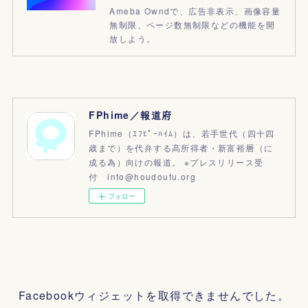
Ameba Owndで、広告非表示、画像容量
無制限、ページ数無制限などの機能を開
放しよう。
FPhime／報道府
FPhime（ｴﾌﾋﾟｰﾊｲﾑ）は、若手世代（四十四
歳まで）を代弁する高所得者・新富裕層（に
成る為）向けの報道。 ※プレスリリース受
付 info@houdoufu.org
フォロー
Facebookウィジェットを取得できませんでした。