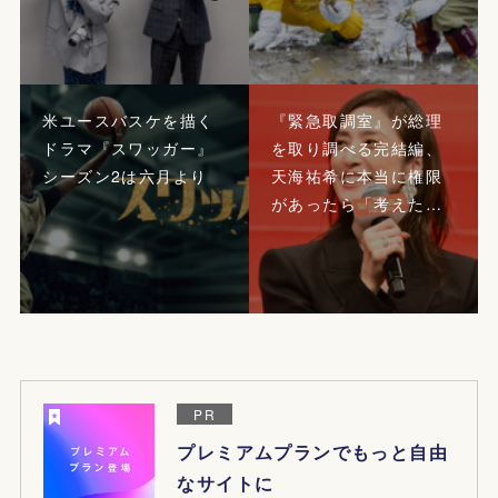
米ユースバスケを描く
『緊急取調室』が総理
ドラマ『スワッガー』
を取り調べる完結編、
シーズン2は六月より
天海祐希に本当に権限
があったら「考えた…
PR
プレミアムプランでもっと自由
なサイトに