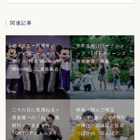
関連記事
ディズニー百周年の
中学生向けワークショ
『ディズニー・オン・
ップ『TIFFティーンズ
アイス 100 Years of
映画教室』募集
Wonder』記者発表会
二十八日に長濱ねる＋
映画『翔んで埼玉
濱家隆一の『ねる、取
PartII（仮）』のPR第
材行ってきます〜
一弾は、加藤諒と益若
TOKYOアイドルタイ…
つばさの「田んぼア…