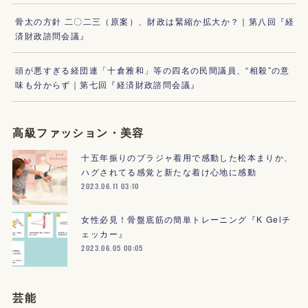
骨太の方針 二〇二三（原案）、財政は緊縮か拡大か？｜第八回『経
済財政諮問会議』
頭が悪すぎる経団連「十倉雅和」等の四名の民間議員、“相殺”の意
味も分からず｜第七回『経済財政諮問会議』
高級ファッション・美容
十五年振りのブラジャ着用で感動した松本まりか、
ハグされてる感覚と新たな着け心地に感動
2023.06.11 03:10
女性必見！骨盤底筋の簡単トレーニング『K Gelチ
ェッカー』
2023.06.05 00:05
芸能