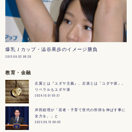
爆乳Ｊカップ・澁谷果歩のイメージ勝負
2015.09.02 08:20
教育・金融
左翼とは『ユダヤ主義』、左派とは「ユダヤ派」。
リベラルもユダヤ派
2024.10.01 05:37
岸田総理が「若者・子育て世代の所得を伸ばす事に
全力を。」と
2023.06.15 06:05