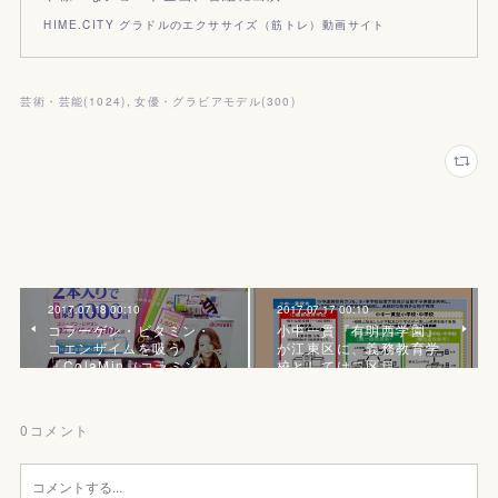
HIME.CITY グラドルのエクササイズ（筋トレ）動画サイト
芸術・芸能
(
1024
)
女優・グラビアモデル
(
300
)
2017.07.18 00:10
2017.07.17 00:10
コラーゲン・ビタミン・
小中一貫『有明西学園』
コエンザイムを吸う
が江東区に、義務教育学
『ColaMin（コラミン…
校としては二区目
0
コメント