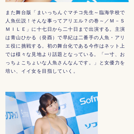
また舞台版「まいっちんぐマチコ先生～臨海学校で
人魚伝説！そんな事ってアリエル？の巻～／Ｍ－Ｓ
ＭＩＬＥ」に十七日から二十日まで出演する。主演
は青山ひかる（癸酉）で早紀は二番手の人魚・アリ
エ役に挑戦する。初の舞台化である今作はネット上
では様々な見地より話題となっている。「一寸、お
っちょこちょいな人魚さんなんです。」と女優力を
培い、イイ女を目指していく。