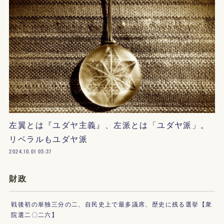
左翼とは『ユダヤ主義』、左派とは「ユダヤ派」。
リベラルもユダヤ派
2024.10.01 05:37
財政
戦後初の単独三分の二、自民史上で最多議席、歴史に残る選挙【衆
院選二〇二六】