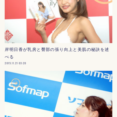
岸明日香が乳房と臀部の張り向上と美肌の秘訣を述
べる
2015.11.21 03:20