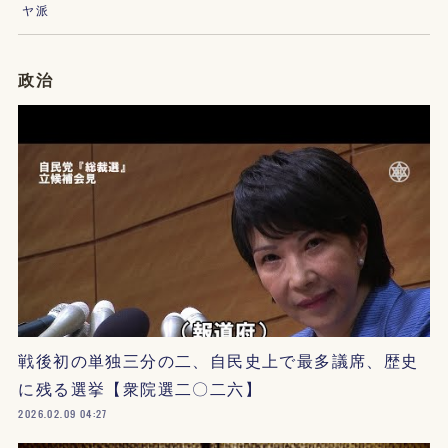
ヤ派
政治
戦後初の単独三分の二、自民史上で最多議席、歴史
に残る選挙【衆院選二〇二六】
2026.02.09 04:27