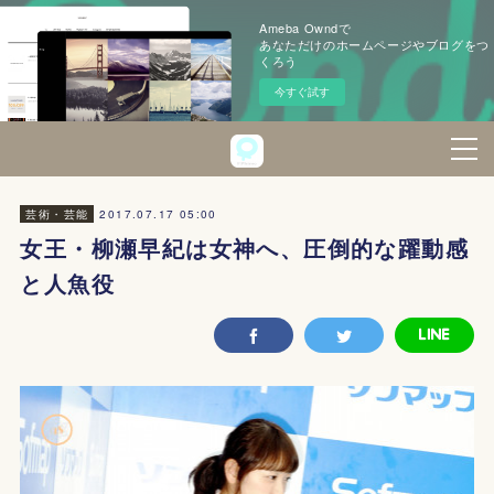
Ameba Owndで
あなただけのホームページやブログをつ
くろう
今すぐ試す
2017.07.17 05:00
芸術・芸能
女王・柳瀬早紀は女神へ、圧倒的な躍動感
と人魚役