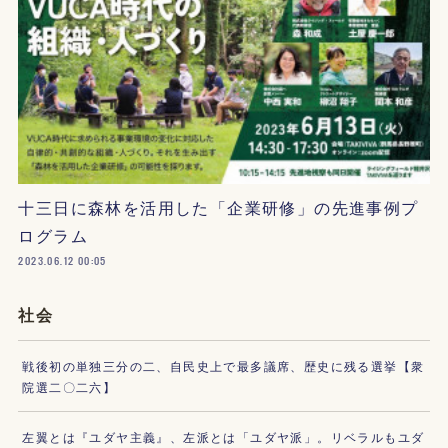
十三日に森林を活用した「企業研修」の先進事例プ
ログラム
2023.06.12 00:05
社会
戦後初の単独三分の二、自民史上で最多議席、歴史に残る選挙【衆
院選二〇二六】
左翼とは『ユダヤ主義』、左派とは「ユダヤ派」。リベラルもユダ