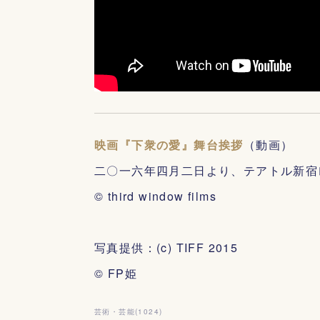
映画『下衆の愛』舞台挨拶
（動画）
二〇一六年四月二日より、テアトル新宿
© third window films
写真提供：(c) TIFF 2015
© FP姫
芸術・芸能
(
1024
)