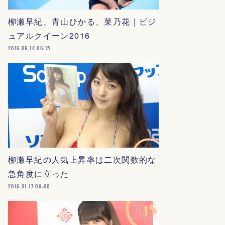
柳瀬早紀、青山ひかる、菜乃花｜ビジ
ュアルクイーン2016
2016.09.14 06:15
柳瀬早紀の人気上昇率は二次関数的な
急角度に立った
2016.01.17 09:00