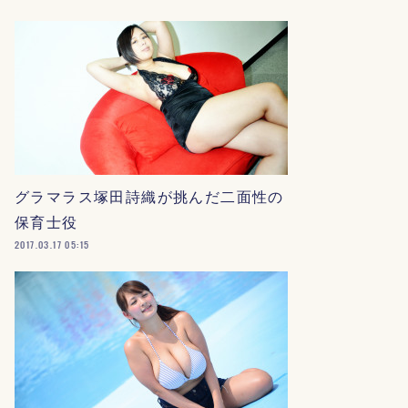
グラマラス塚田詩織が挑んだ二面性の
保育士役
2017.03.17 05:15