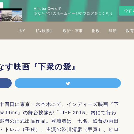
Ameba Owndで
今す
あなただけのホームページやブログをつくろう
TOP
【🔍検索】
政治・軍事
財政
経済
教育
なす映画『下衆の愛』
十四日に東京・六本木にて、インディーズ映画『下
ndow films』の舞台挨拶が「TIFF 2015」内にて行わ
部門の正式出品作品。登壇者は、七名。監督の内田
・トレル（壬戌）、主演の渋川清彦（甲寅）、ヒロ