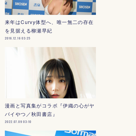
来年はCurvy体型へ、唯一無二の存在
を見据える柳瀬早紀
2016.12.16 03:25
漫画と写真集がコラボ『伊織の心がヤ
バイやつ／秋田書店』
2022.07.09 03:10