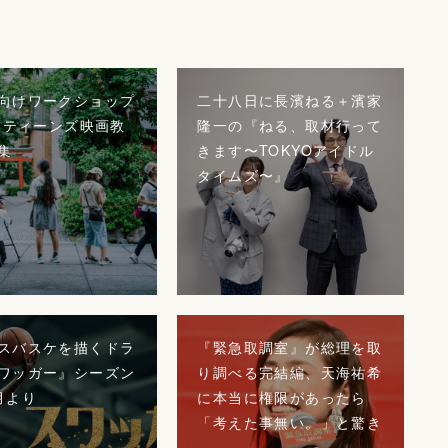
向けワークショップ
二十八日に長濱ねる＋濱家
FFティーンズ映画教
隆一の『ねる、取材行って
集
きます〜TOKYOアイドル
タイムズ〜』
スバスケを描くドラ
『緊急取調室』が総理を取
ワッガー』シーズン
り調べる完結編、天海祐希
月より
に本当に権限があったら
「考えた事無い。」と驚き