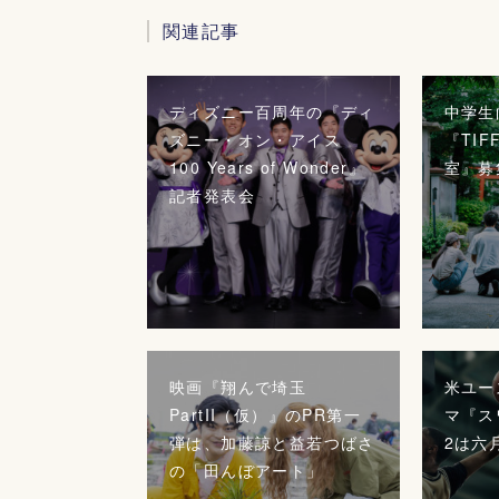
関連記事
ディズニー百周年の『ディ
中学生
ズニー・オン・アイス
『TI
100 Years of Wonder』
室』募
記者発表会
映画『翔んで埼玉
米ユー
PartII（仮）』のPR第一
マ『ス
弾は、加藤諒と益若つばさ
2は六
の「田んぼアート」