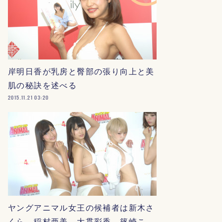
岸明日香が乳房と臀部の張り向上と美
肌の秘訣を述べる
2015.11.21 03:20
ヤングアニマル女王の候補者は新木さ
くら、稲村亜美、大貫彩香、篠崎こ…