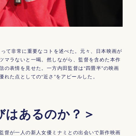
とって非常に重要なコトを述べた。元々、日本映画が
ツマラないと一喝。然しながら、監督を含めた本作
信の表情を見せた。一方内田監督は“四畳半”の映画
優れた点としての“近さ”をアピールした。
びはあるのか？＞
監督が一人の新人女優ミナミとの出会いで新作映画