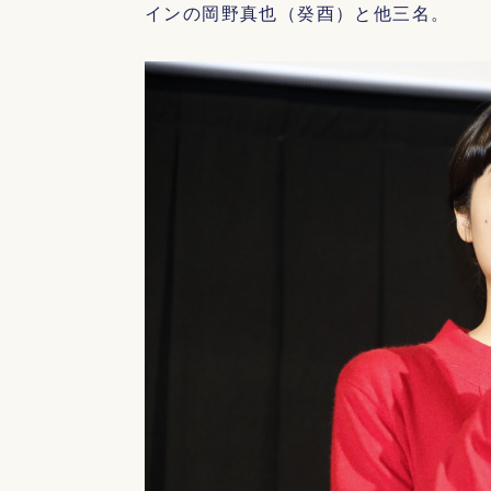
インの岡野真也（癸酉）と他三名。