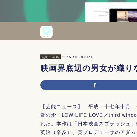
2015.10.28 04:10
芸術・芸能
映画界底辺の男女が織り
【芸能ニュース】 平成二十七年十月二
衆の愛 LOW LIFE LOVE／third wi
れた。本作は「日本映画スプラッシュ」
英治（辛亥）、英プロデューサのアダム