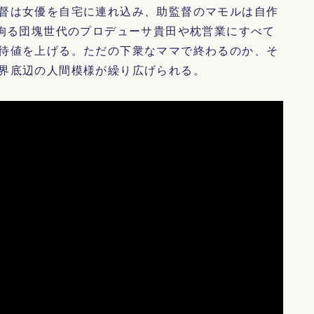
督は女優を自宅に連れ込み、助監督のマモルは自作
に拘る団塊世代のプロデューサ貴田や枕営業にすべて
待値を上げる。ただの下衆なママで終わるのか、そ
界底辺の人間模様が繰り広げられる。