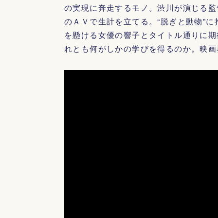
の実現に奔走するモノ。渋川が演じる監
のＡＶで生計を立てる。“脱ぎと動物”
を懸ける女優の響子とタイトル通りに期
れとも何がしかの学びを得るのか。映画