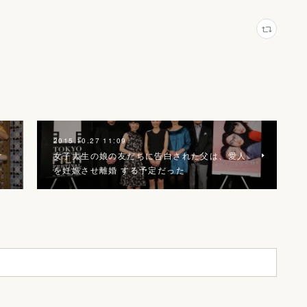
2015.10.27 11:09
ィ
女子大生の娘の友だちに告白された父は、愛人
を妊娠させ離婚 する予定だった