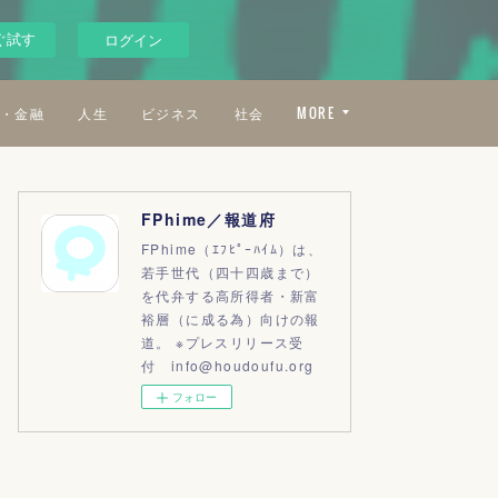
ぐ試す
ログイン
・金融
人生
ビジネス
社会
MORE
FPhime／報道府
FPhime（ｴﾌﾋﾟｰﾊｲﾑ）は、
若手世代（四十四歳まで）
を代弁する高所得者・新富
裕層（に成る為）向けの報
道。 ※プレスリリース受
付 info@houdoufu.org
フォロー