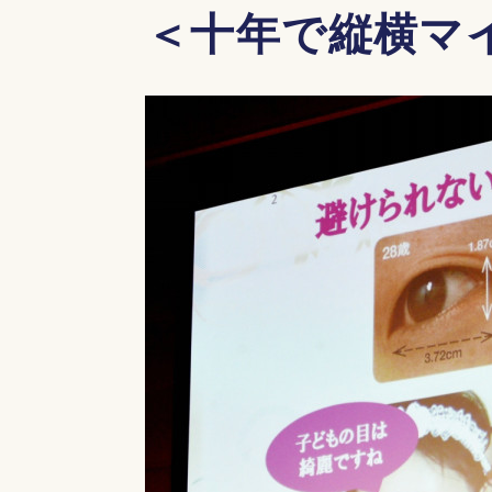
＜十年で縦横マ