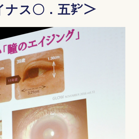
イナス〇．五㌢＞