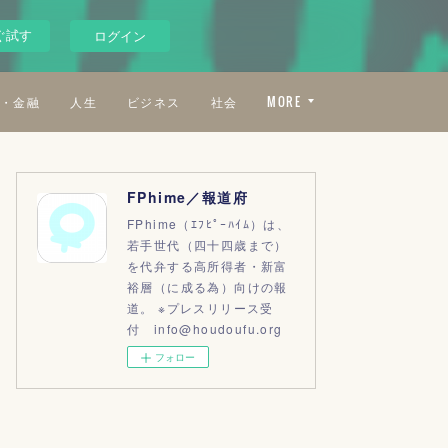
ぐ試す
ログイン
・金融
人生
ビジネス
社会
MORE
FPhime／報道府
FPhime（ｴﾌﾋﾟｰﾊｲﾑ）は、
若手世代（四十四歳まで）
を代弁する高所得者・新富
裕層（に成る為）向けの報
道。 ※プレスリリース受
付 info@houdoufu.org
フォロー