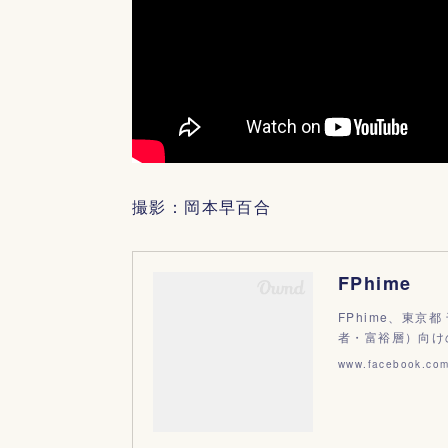
撮影：岡本早百合
FPhime
FPhime、東京都
者・富裕層）向けの
www.facebook.co