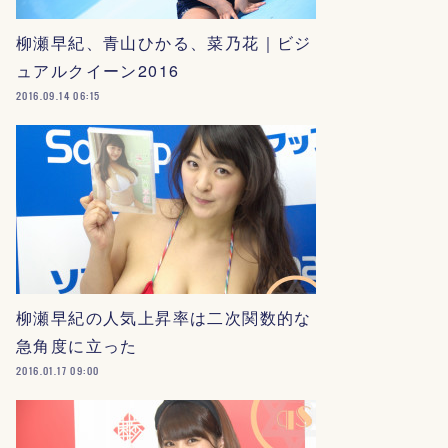
柳瀬早紀、青山ひかる、菜乃花｜ビジ
ュアルクイーン2016
2016.09.14 06:15
柳瀬早紀の人気上昇率は二次関数的な
急角度に立った
2016.01.17 09:00