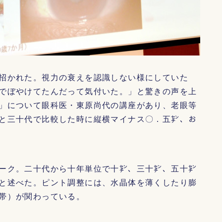
招かれた。視力の衰えを認識しない様にしていた
でぼやけてたんだって気付いた。」と驚きの声を上
」について眼科医・東原尚代の講座があり、老眼等
と三十代で比較した時に縦横マイナス〇．五㌢、お
ーク。二十代から十年単位で十㌢、三十㌢、五十㌢
と述べた。ピント調整には、水晶体を薄くしたり膨
帯）が関わっている。