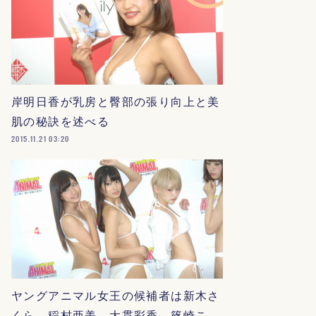
岸明日香が乳房と臀部の張り向上と美
肌の秘訣を述べる
2015.11.21 03:20
ヤングアニマル女王の候補者は新木さ
くら、稲村亜美、大貫彩香、篠崎こ…