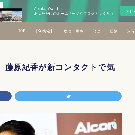
Ameba Owndで
今す
あなただけのホームページやブログをつくろう
TOP
【🔍検索】
政治・軍事
財政
経済
教育
、藤原紀香が新コンタクトで気