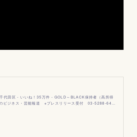
 千代田区 - いいね！35万件 - GOLD～BLACK保持者（高所得
ビジネス・芸能報道 ※プレスリリース受付 03-5288-64…
m