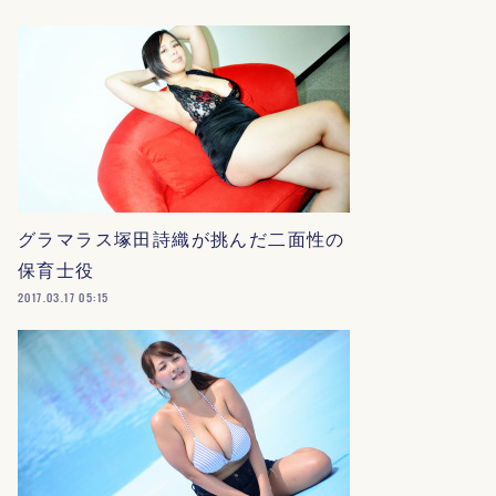
グラマラス塚田詩織が挑んだ二面性の
保育士役
2017.03.17 05:15