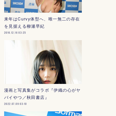
来年はCurvy体型へ、唯一無二の存在
を見据える柳瀬早紀
2016.12.16 03:25
漫画と写真集がコラボ『伊織の心がヤ
バイやつ／秋田書店』
2022.07.09 03:10