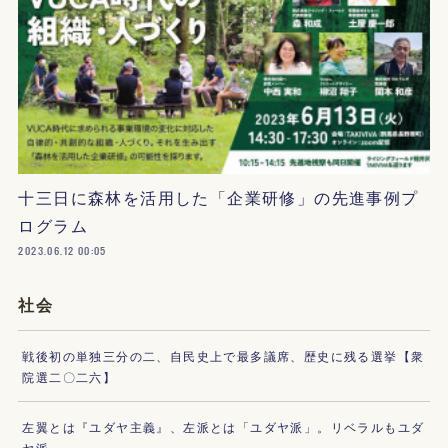
十三日に森林を活用した「企業研修」の先進事例プ
ログラム
2023.06.12 00:05
社会
戦後初の単独三分の二、自民史上で最多議席、歴史に残る選挙【衆
院選二〇二六】
左翼とは『ユダヤ主義』、左派とは「ユダヤ派」。リベラルもユダ
ヤ派