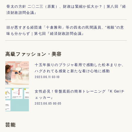
骨太の方針 二〇二三（原案）、財政は緊縮か拡大か？｜第八回『経
済財政諮問会議』
頭が悪すぎる経団連「十倉雅和」等の四名の民間議員、“相殺”の意
味も分からず｜第七回『経済財政諮問会議』
高級ファッション・美容
十五年振りのブラジャ着用で感動した松本まりか、
ハグされてる感覚と新たな着け心地に感動
2023.06.11 03:10
女性必見！骨盤底筋の簡単トレーニング『K Gelチ
ェッカー』
2023.06.05 00:05
芸能