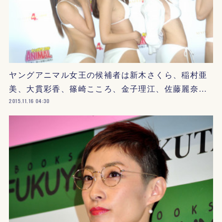
ヤングアニマル女王の候補者は新木さくら、稲村亜
美、大貫彩香、篠崎こころ、金子理江、佐藤麗奈…
2015.11.16 04:30