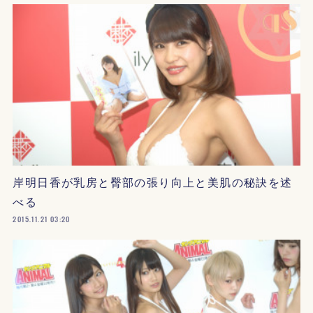
岸明日香が乳房と臀部の張り向上と美肌の秘訣を述
べる
2015.11.21 03:20