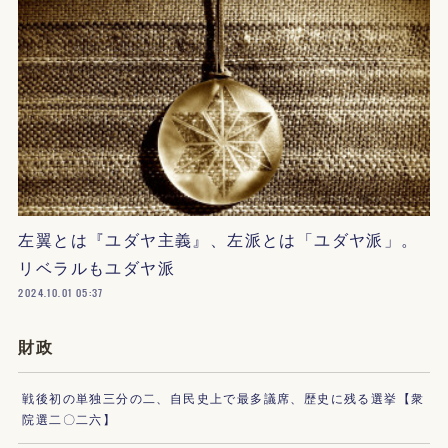
左翼とは『ユダヤ主義』、左派とは「ユダヤ派」。
リベラルもユダヤ派
2024.10.01 05:37
財政
戦後初の単独三分の二、自民史上で最多議席、歴史に残る選挙【衆
院選二〇二六】