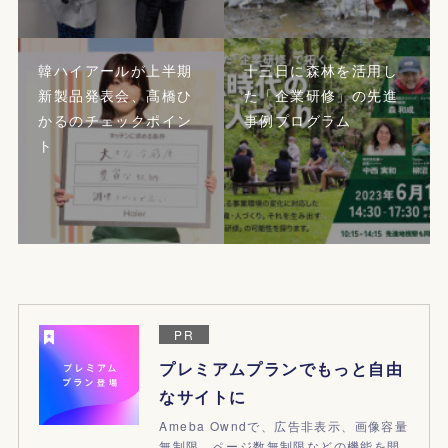
韓ハイアールが上半期
十三日に森林を活用し
新製品発表会、髙橋ひ
た「企業研修」の先進
かるのチェックポイン
事例プログラム
ト
PR
プレミアムプランでもっと自由
なサイトに
Ameba Owndで、広告非表示、画像容量
無制限、ページ数無制限などの機能を開