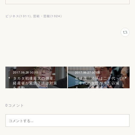
ビジネス
(
1311
)
芸術・芸能
(
1024
)
2017.06.28 00:10
2017.06.27 00:05
タカタ戦後最大の倒産、
石破茂「港区は二十代・
経産省が緊急下請け対策
三十代の女性が十五㌫減
を発動
る。」と危機感
0
コメント