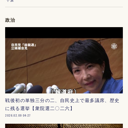
政治
戦後初の単独三分の二、自民史上で最多議席、歴史
に残る選挙【衆院選二〇二六】
2026.02.09 04:27