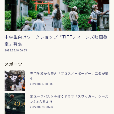
中学生向けワークショップ『TIFFティーンズ映画教
室』募集
2023.06.16 00:05
スポーツ
専門学校から若き「プロスノーボーダー」二名が誕
生
2023.06.07 00:05
米ユースバスケを描くドラマ『スワッガー』シーズ
ン2は六月より
2023.05.24 00:05