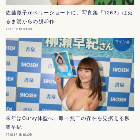
佐藤寛子がベリーショートに、写真集『1262』はぬ
るま湯からの脱却作
2017.02.19 03:05
来年はCurvy体型へ、唯一無二の存在を見据える柳
瀬早紀
2016.12.16 03:25