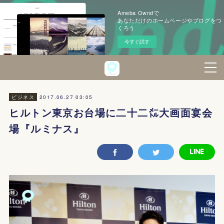
Ameba Owndで
あなただけのホームページやブログをつ
くろう
今すぐ試す
2017.06.27 03:05
ビジネス
ヒルトン東京お台場に二十二㍍大画面宴会
場『ルミナス』