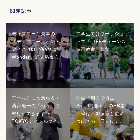
関連記事
ディズニー百周年の
中学生向けワークショ
『ディズニー・オン・
ップ『TIFFティーンズ
アイス 100 Years of
映画教室』募集
Wonder』記者発表会
二十八日に長濱ねる＋
映画『翔んで埼玉
濱家隆一の『ねる、取
PartII（仮）』のPR第
材行ってきます〜
一弾は、加藤諒と益若
TOKYOアイドルタイ…
つばさの「田んぼア…