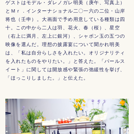
ゲストはモデル・ダレノガレ明美（庚午、写真上）
とＭｒ．インターナショナル二〇一六の二位・山岸
将也（壬申）。大画面で予め用意している種類は四
十。この中から二人は羽、花火、春（桜）、星空
（右上に満月、左上に銀河）、シャボン玉の五つの
映像を選んだ。理想の披露宴について聞かれ明美
は、「私は自分らしさを入れたい。オリジナリティ
を入れたものをやりたい。」と答えた。「パールス
イート」に関しては開放感や緊張の弛緩性を挙げ、
「ほっこりしました。」と伝えた。