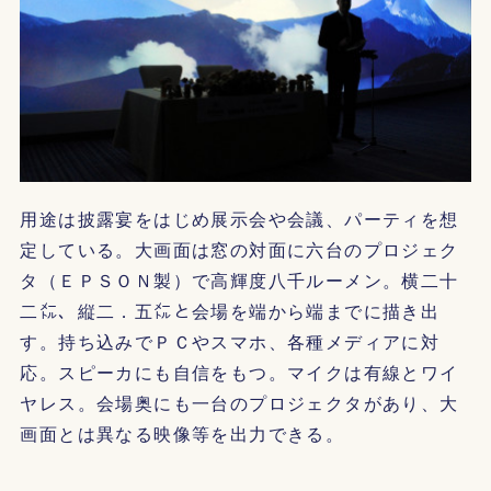
用途は披露宴をはじめ展示会や会議、パーティを想
定している。大画面は窓の対面に六台のプロジェク
タ（ＥＰＳＯＮ製）で高輝度八千ルーメン。横二十
二㍍、縦二．五㍍と会場を端から端までに描き出
す。持ち込みでＰＣやスマホ、各種メディアに対
応。スピーカにも自信をもつ。マイクは有線とワイ
ヤレス。会場奥にも一台のプロジェクタがあり、大
画面とは異なる映像等を出力できる。