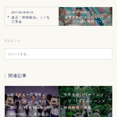
2017.06.17 00:05
2017.06.18 00:10
板野友美の“キレイもっと
改正『所得税法』｜一九
ダンス”の踊り投稿でハワ
三常会
イ旅行が
0
コメント
関連記事
ディズニー百周年の
中学生向けワークショ
『ディズニー・オン・
ップ『TIFFティーンズ
アイス 100 Years of
映画教室』募集
Wonder』記者発表会