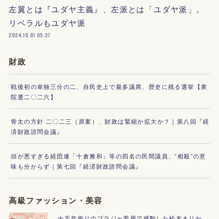
左翼とは『ユダヤ主義』、左派とは「ユダヤ派」。
リベラルもユダヤ派
2024.10.01 05:37
財政
戦後初の単独三分の二、自民史上で最多議席、歴史に残る選挙【衆
院選二〇二六】
骨太の方針 二〇二三（原案）、財政は緊縮か拡大か？｜第八回『経
済財政諮問会議』
頭が悪すぎる経団連「十倉雅和」等の四名の民間議員、“相殺”の意
味も分からず｜第七回『経済財政諮問会議』
高級ファッション・美容
十五年振りのブラジャ着用で感動した松本まりか、