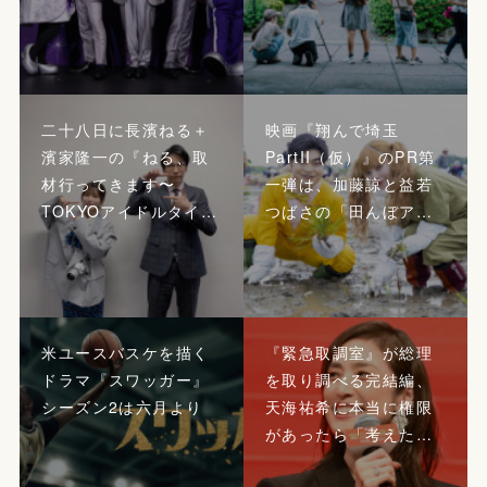
二十八日に長濱ねる＋
映画『翔んで埼玉
濱家隆一の『ねる、取
PartII（仮）』のPR第
材行ってきます〜
一弾は、加藤諒と益若
TOKYOアイドルタイ…
つばさの「田んぼア…
米ユースバスケを描く
『緊急取調室』が総理
ドラマ『スワッガー』
を取り調べる完結編、
シーズン2は六月より
天海祐希に本当に権限
があったら「考えた…