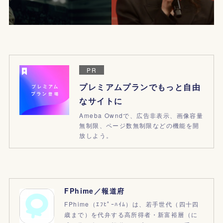
PR
プレミアムプランでもっと自由
なサイトに
Ameba Owndで、広告非表示、画像容量
無制限、ページ数無制限などの機能を開
放しよう。
FPhime／報道府
FPhime（ｴﾌﾋﾟｰﾊｲﾑ）は、若手世代（四十四
歳まで）を代弁する高所得者・新富裕層（に