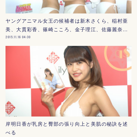
ヤングアニマル女王の候補者は新木さくら、稲村亜
美、大貫彩香、篠崎こころ、金子理江、佐藤麗奈…
2015.11.16 04:30
岸明日香が乳房と臀部の張り向上と美肌の秘訣を述
べる