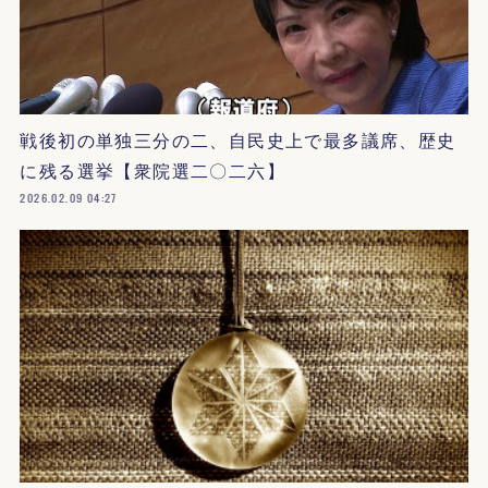
戦後初の単独三分の二、自民史上で最多議席、歴史
に残る選挙【衆院選二〇二六】
2026.02.09 04:27