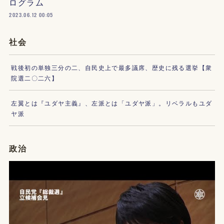
ログラム
2023.06.12 00:05
社会
戦後初の単独三分の二、自民史上で最多議席、歴史に残る選挙【衆
院選二〇二六】
左翼とは『ユダヤ主義』、左派とは「ユダヤ派」。リベラルもユダ
ヤ派
政治