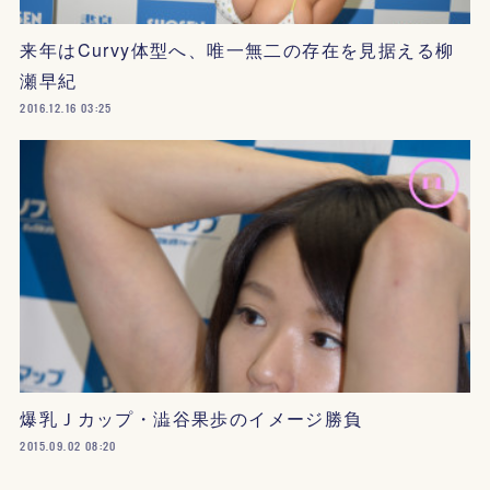
来年はCurvy体型へ、唯一無二の存在を見据える柳
瀬早紀
2016.12.16 03:25
爆乳Ｊカップ・澁谷果歩のイメージ勝負
2015.09.02 08:20