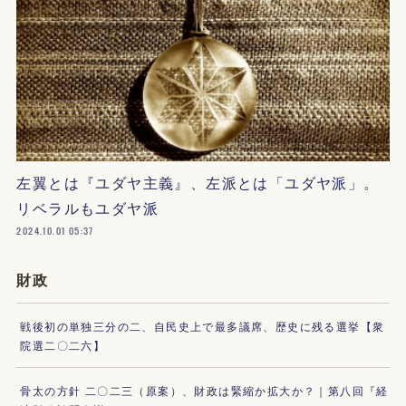
左翼とは『ユダヤ主義』、左派とは「ユダヤ派」。
リベラルもユダヤ派
2024.10.01 05:37
財政
戦後初の単独三分の二、自民史上で最多議席、歴史に残る選挙【衆
院選二〇二六】
骨太の方針 二〇二三（原案）、財政は緊縮か拡大か？｜第八回『経