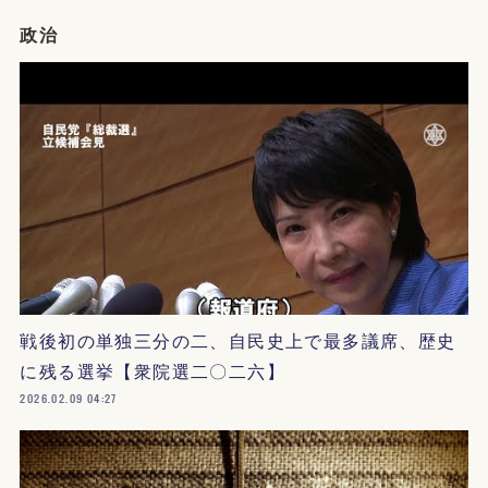
政治
戦後初の単独三分の二、自民史上で最多議席、歴史
に残る選挙【衆院選二〇二六】
2026.02.09 04:27