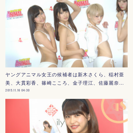
ヤングアニマル女王の候補者は新木さくら、稲村亜
美、大貫彩香、篠崎こころ、金子理江、佐藤麗奈…
2015.11.16 04:30