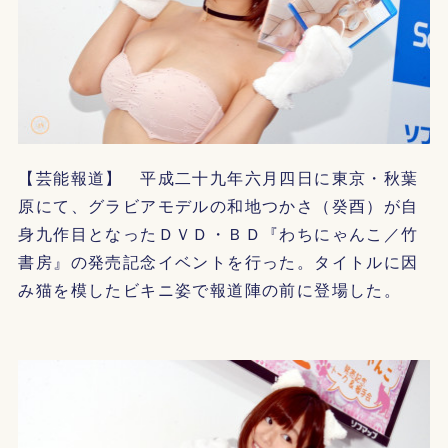
【芸能報道】 平成二十九年六月四日に東京・秋葉
原にて、グラビアモデルの和地つかさ（癸酉）が自
身九作目となったＤＶＤ・ＢＤ『わちにゃんこ／竹
書房』の発売記念イベントを行った。タイトルに因
み猫を模したビキニ姿で報道陣の前に登場した。