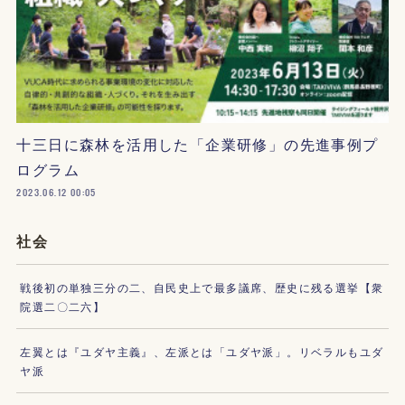
十三日に森林を活用した「企業研修」の先進事例プ
ログラム
2023.06.12 00:05
社会
戦後初の単独三分の二、自民史上で最多議席、歴史に残る選挙【衆
院選二〇二六】
左翼とは『ユダヤ主義』、左派とは「ユダヤ派」。リベラルもユダ
ヤ派