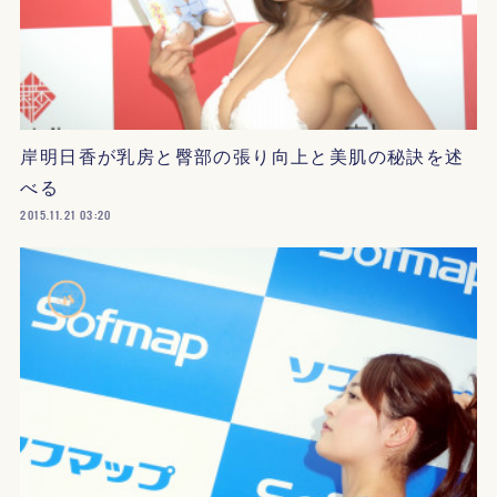
岸明日香が乳房と臀部の張り向上と美肌の秘訣を述
べる
2015.11.21 03:20