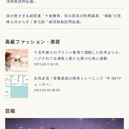
済財政諮問会議』
頭が悪すぎる経団連「十倉雅和」等の四名の民間議員、“相殺”の意
味も分からず｜第七回『経済財政諮問会議』
高級ファッション・美容
十五年振りのブラジャ着用で感動した松本まりか、
ハグされてる感覚と新たな着け心地に感動
2023.06.11 03:10
女性必見！骨盤底筋の簡単トレーニング『K Gelチ
ェッカー』
2023.06.05 00:05
芸能