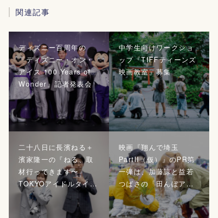
関連記事
ディズニー百周年の
中学生向けワークショ
『ディズニー・オン・
ップ『TIFFティーンズ
アイス 100 Years of
映画教室』募集
Wonder』記者発表会
二十八日に長濱ねる＋
映画『翔んで埼玉
濱家隆一の『ねる、取
PartII（仮）』のPR第
材行ってきます〜
一弾は、加藤諒と益若
TOKYOアイドルタイ…
つばさの「田んぼア…