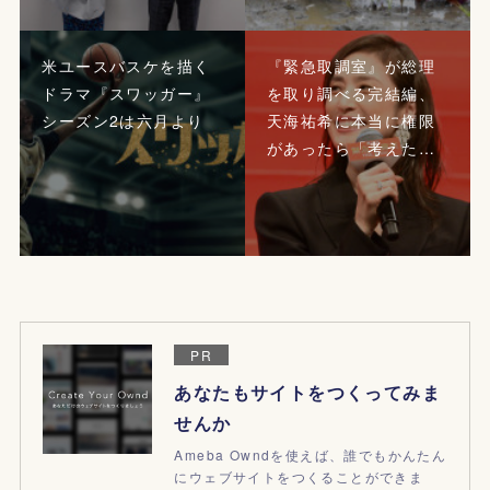
米ユースバスケを描く
『緊急取調室』が総理
ドラマ『スワッガー』
を取り調べる完結編、
シーズン2は六月より
天海祐希に本当に権限
があったら「考えた…
PR
あなたもサイトをつくってみま
せんか
Ameba Owndを使えば、誰でもかんたん
にウェブサイトをつくることができま