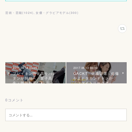
芸術・芸能
(
1024
)
女優・グラビアモデル
(
300
)
2017.06.14 00:05
2017.06.13 00:10
ブレイキン特化高をバン
GACKT、佐藤聖羅、佐藤
タンが開校へ、女子高
かよとタカンドトシが
生・岡田結実が初ブレ…
『ファイトリーグ™』
0
コメント