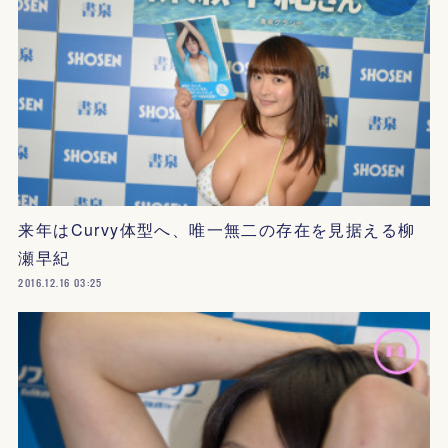
来年はCurvy体型へ、唯一無二の存在を見据える柳
瀬早紀
2016.12.16 03:25