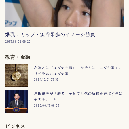
爆乳Ｊカップ・澁谷果歩のイメージ勝負
2015.09.02 08:20
教育・金融
左翼とは『ユダヤ主義』、左派とは「ユダヤ派」。
リベラルもユダヤ派
2024.10.01 05:37
岸田総理が「若者・子育て世代の所得を伸ばす事に
全力を。」と
2023.06.15 06:05
ビジネス