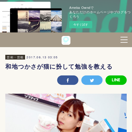
Ameba Owndで
あなただけのホームページやブログをつ
くろう
今すぐ試す
2017.06.13 03:05
芸術・芸能
和地つかさが猫に扮して勉強を教える