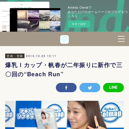
Ameba Owndで
あなただけのホームページやブログをつ
くろう
今すぐ試す
2015.10.23 13:11
芸術・芸能
爆乳Ｉカップ・帆春が二年振りに新作で三
〇回の“Beach Run”