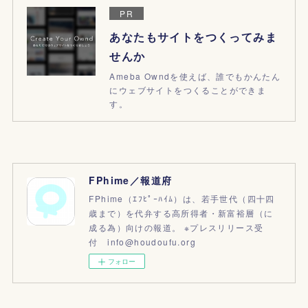
PR
あなたもサイトをつくってみま
せんか
Ameba Owndを使えば、誰でもかんたん
にウェブサイトをつくることができま
す。
FPhime／報道府
FPhime（ｴﾌﾋﾟｰﾊｲﾑ）は、若手世代（四十四
歳まで）を代弁する高所得者・新富裕層（に
成る為）向けの報道。 ※プレスリリース受
付 info@houdoufu.org
フォロー