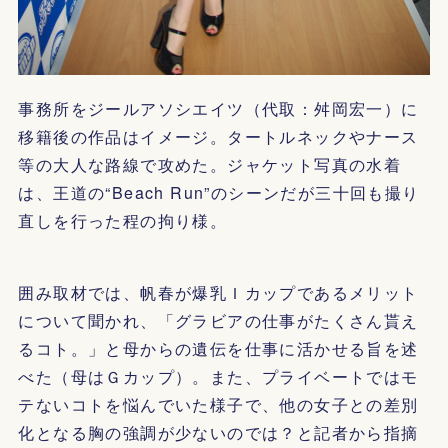
事務所をジールアソシエイツ（代取：舛岡宏一）に
移籍後の作品はイメージ。タートルネックやナース
等の大人な路線で攻めた。ジャケット写真の水着
は、王道の“Beach Run”のシーンだが三十回も撮り
直しを行った程の拘り様。
囲み取材では、帆春が爆乳Ｉカップであるメリット
について聞かれ、「グラビアの仕事がたくさん貰え
るコト。」と母からの遺伝を仕事に活かせる旨を述
べた（母はＧカップ）。また、プライベートではモ
テないコトを悩んでいた様子で、他の女子との差別
化となる胸の強調が少ないのでは？と記者から指摘