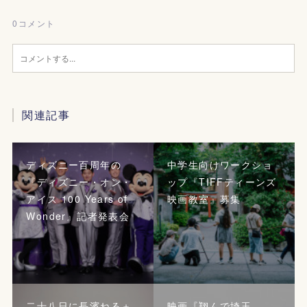
0
コメント
関連記事
ディズニー百周年の
中学生向けワークショ
『ディズニー・オン・
ップ『TIFFティーンズ
アイス 100 Years of
映画教室』募集
Wonder』記者発表会
二十八日に長濱ねる＋
映画『翔んで埼玉