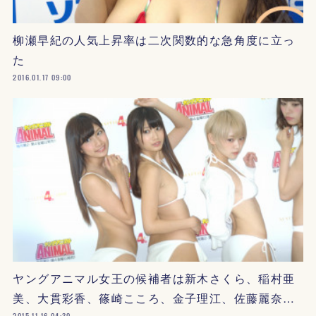
柳瀬早紀の人気上昇率は二次関数的な急角度に立っ
た
2016.01.17 09:00
ヤングアニマル女王の候補者は新木さくら、稲村亜
美、大貫彩香、篠崎こころ、金子理江、佐藤麗奈…
2015.11.16 04:30