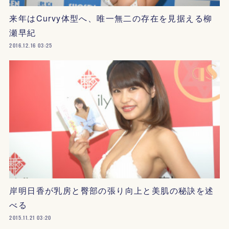
来年はCurvy体型へ、唯一無二の存在を見据える柳
瀬早紀
2016.12.16 03:25
岸明日香が乳房と臀部の張り向上と美肌の秘訣を述
べる
2015.11.21 03:20