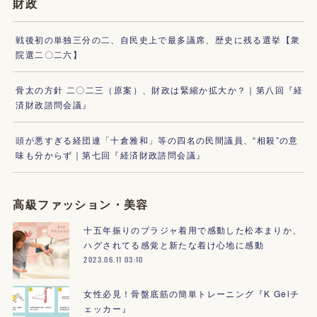
財政
戦後初の単独三分の二、自民史上で最多議席、歴史に残る選挙【衆
院選二〇二六】
骨太の方針 二〇二三（原案）、財政は緊縮か拡大か？｜第八回『経
済財政諮問会議』
頭が悪すぎる経団連「十倉雅和」等の四名の民間議員、“相殺”の意
味も分からず｜第七回『経済財政諮問会議』
高級ファッション・美容
十五年振りのブラジャ着用で感動した松本まりか、
ハグされてる感覚と新たな着け心地に感動
2023.06.11 03:10
女性必見！骨盤底筋の簡単トレーニング『K Gelチ
ェッカー』