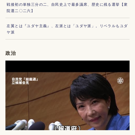
戦後初の単独三分の二、自民史上で最多議席、歴史に残る選挙【衆
院選二〇二六】
左翼とは『ユダヤ主義』、左派とは「ユダヤ派」。リベラルもユダ
ヤ派
政治