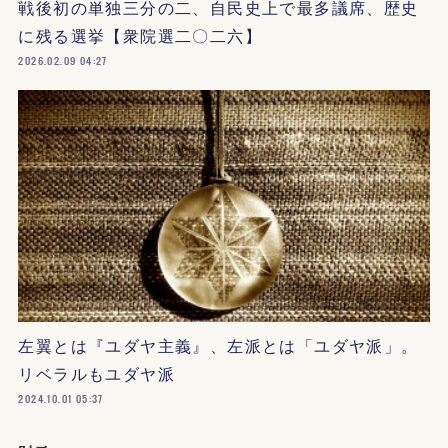
戦後初の単独三分の二、自民史上で最多議席、歴史
に残る選挙【衆院選二〇二六】
2026.02.09 04:27
左翼とは『ユダヤ主義』、左派とは「ユダヤ派」。
リベラルもユダヤ派
2024.10.01 05:37