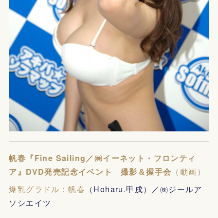
帆春『Fine Sailing／㈱イーネット・フロンティ
ア』DVD発売記念イベント 撮影＆握手会
（動画）
爆乳グラドル：帆春
（Hoharu.甲戌）／㈱ジールア
ソシエイツ