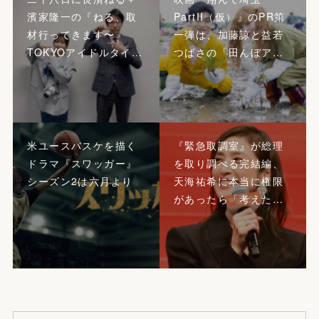
濱家隆一の『ねる、取
PartII（仮）』のPR第
材行ってきます〜
一弾は、加藤諒と益若
TOKYOアイドルタイ…
つばさの「田んぼア…
米ユースバスケを描く
『緊急取調室』が総理
ドラマ『スワッガー』
を取り調べる完結編、
シーズン2は六月より
天海祐希に本当に権限
があったら「考えた…