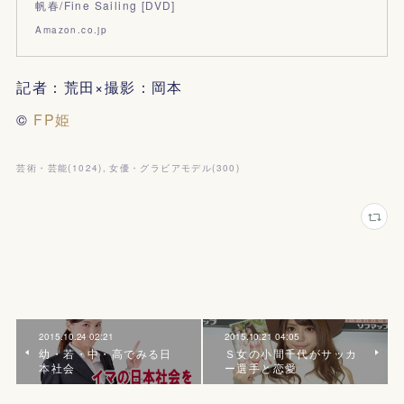
帆春/Fine Sailing [DVD]
Amazon.co.jp
記者：荒田×撮影：岡本
©
FP姫
芸術・芸能
(
1024
)
女優・グラビアモデル
(
300
)
2015.10.24 02:21
2015.10.21 04:05
幼・若・中・高でみる日
Ｓ女の小間千代がサッカ
本社会
ー選手と恋愛