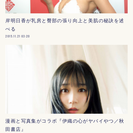
岸明日香が乳房と臀部の張り向上と美肌の秘訣を述
べる
2015.11.21 03:20
漫画と写真集がコラボ『伊織の心がヤバイやつ／秋
田書店』