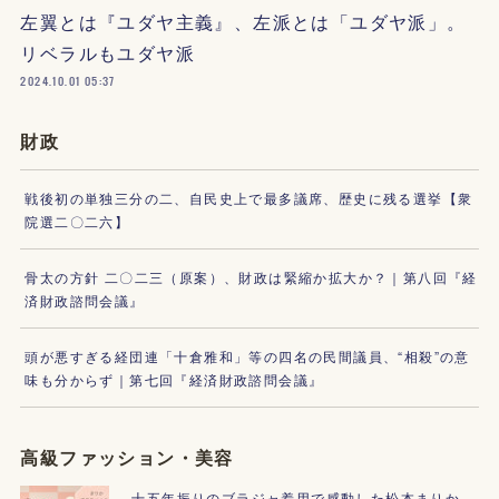
左翼とは『ユダヤ主義』、左派とは「ユダヤ派」。
リベラルもユダヤ派
2024.10.01 05:37
財政
戦後初の単独三分の二、自民史上で最多議席、歴史に残る選挙【衆
院選二〇二六】
骨太の方針 二〇二三（原案）、財政は緊縮か拡大か？｜第八回『経
済財政諮問会議』
頭が悪すぎる経団連「十倉雅和」等の四名の民間議員、“相殺”の意
味も分からず｜第七回『経済財政諮問会議』
高級ファッション・美容
十五年振りのブラジャ着用で感動した松本まりか、