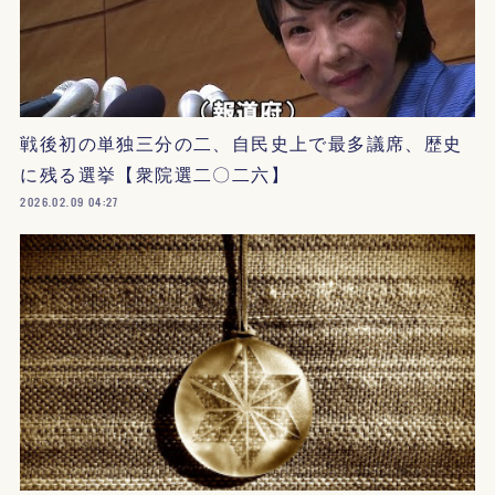
戦後初の単独三分の二、自民史上で最多議席、歴史
に残る選挙【衆院選二〇二六】
2026.02.09 04:27