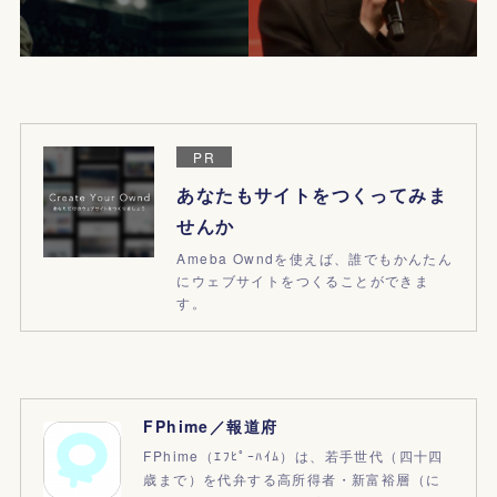
PR
あなたもサイトをつくってみま
せんか
Ameba Owndを使えば、誰でもかんたん
にウェブサイトをつくることができま
す。
FPhime／報道府
FPhime（ｴﾌﾋﾟｰﾊｲﾑ）は、若手世代（四十四
歳まで）を代弁する高所得者・新富裕層（に