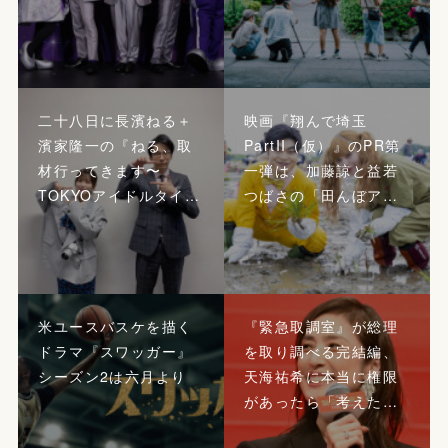
二十八日に長濱ねる＋
映画『翔んで埼玉
濱家隆一の『ねる、取
PartII（仮）』のPR第
材行ってきます〜
一弾は、加藤諒と益若
TOKYOアイドルタイ…
つばさの「田んぼア…
米ユースバスケを描く
『緊急取調室』が総理
ドラマ『スワッガー』
を取り調べる完結編、
シーズン2は六月より
天海祐希に本当に権限
があったら「考えた…