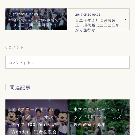
2017.05.31 00:05
2017.05.30 00:05
幕張で8Kライブを体感で
百二十年ぶりに民法改
きる三日間｜第四回ライ
正、現代版は二〇二〇年
ブ・エンテーテイメン…
から施行か
0
コメント
関連記事
ディズニー百周年の
中学生向けワークショ
『ディズニー・オン・
ップ『TIFFティーンズ
アイス 100 Years of
映画教室』募集
Wonder』記者発表会