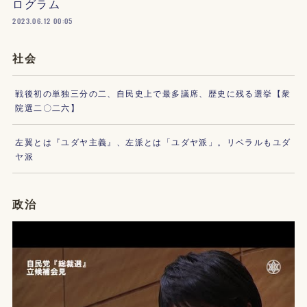
ログラム
2023.06.12 00:05
社会
戦後初の単独三分の二、自民史上で最多議席、歴史に残る選挙【衆
院選二〇二六】
左翼とは『ユダヤ主義』、左派とは「ユダヤ派」。リベラルもユダ
ヤ派
政治