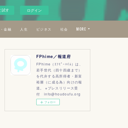
ぐ試す
ログイン
・金融
人生
ビジネス
社会
MORE
FPhime／報道府
FPhime（ｴﾌﾋﾟｰﾊｲﾑ）は、
若手世代（四十四歳まで）
を代弁する高所得者・新富
裕層（に成る為）向けの報
道。 ※プレスリリース受
付 info@houdoufu.org
フォロー