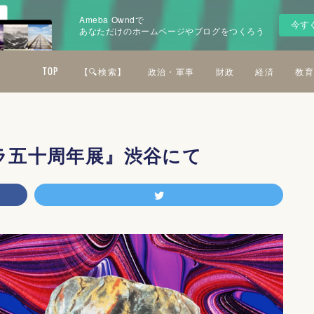
Ameba Owndで
今す
あなただけのホームページやブログをつくろう
TOP
【🔍検索】
政治・軍事
財政
経済
教育
ラ五十周年展』渋谷にて