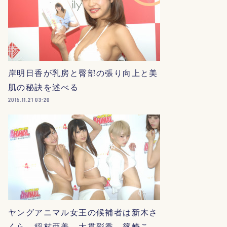
岸明日香が乳房と臀部の張り向上と美
肌の秘訣を述べる
2015.11.21 03:20
ヤングアニマル女王の候補者は新木さ
くら、稲村亜美、大貫彩香、篠崎こ…