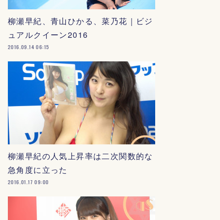
柳瀬早紀、青山ひかる、菜乃花｜ビジ
ュアルクイーン2016
2016.09.14 06:15
柳瀬早紀の人気上昇率は二次関数的な
急角度に立った
2016.01.17 09:00