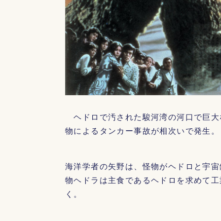
ヘドロで汚された駿河湾の河口で巨大
物によるタンカー事故が相次いで発生。
海洋学者の矢野は、怪物がヘドロと宇宙
物ヘドラは主食であるヘドロを求めて工
く。