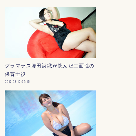
グラマラス塚田詩織が挑んだ二面性の
保育士役
2017.03.17 05:15