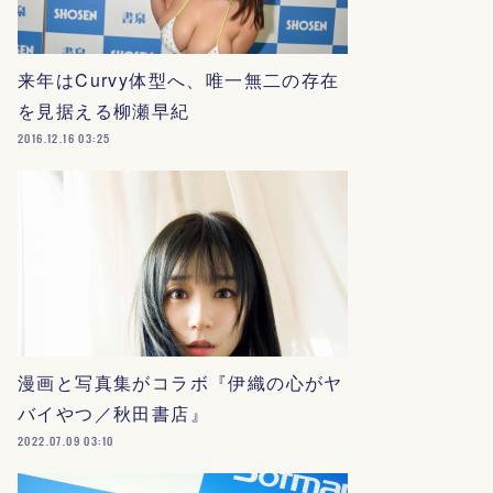
来年はCurvy体型へ、唯一無二の存在
を見据える柳瀬早紀
2016.12.16 03:25
漫画と写真集がコラボ『伊織の心がヤ
バイやつ／秋田書店』
2022.07.09 03:10