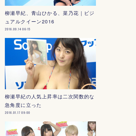
柳瀬早紀、青山ひかる、菜乃花｜ビジ
ュアルクイーン2016
2016.09.14 06:15
柳瀬早紀の人気上昇率は二次関数的な
急角度に立った
2016.01.17 09:00