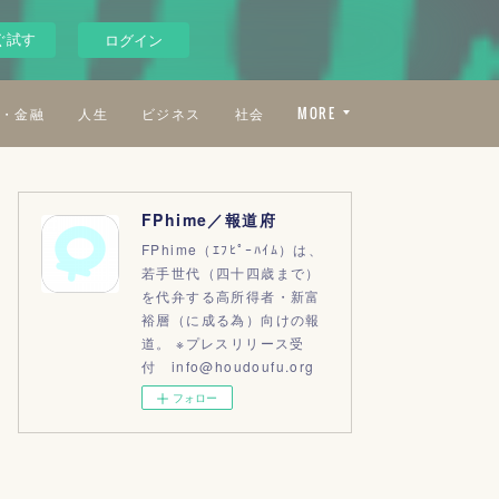
ぐ試す
ログイン
・金融
人生
ビジネス
社会
MORE
FPhime／報道府
FPhime（ｴﾌﾋﾟｰﾊｲﾑ）は、
若手世代（四十四歳まで）
を代弁する高所得者・新富
裕層（に成る為）向けの報
道。 ※プレスリリース受
付 info@houdoufu.org
フォロー