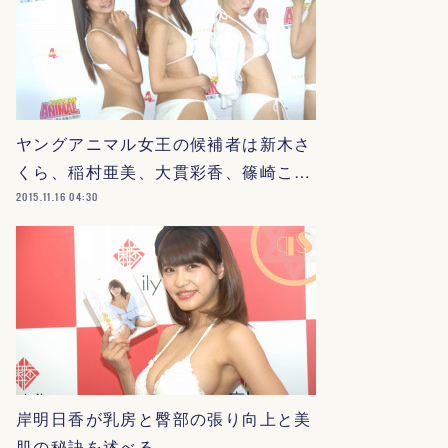
ヤングアニマル女王の候補者は新木さ
くら、稲村亜美、大貫彩香、篠崎こ…
2015.11.16 04:30
岸明日香が乳房と臀部の張り向上と美
肌の秘訣を述べる