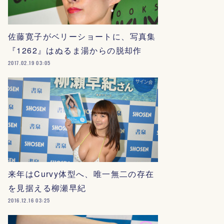
佐藤寛子がベリーショートに、写真集
『1262』はぬるま湯からの脱却作
2017.02.19 03:05
来年はCurvy体型へ、唯一無二の存在
を見据える柳瀬早紀
2016.12.16 03:25