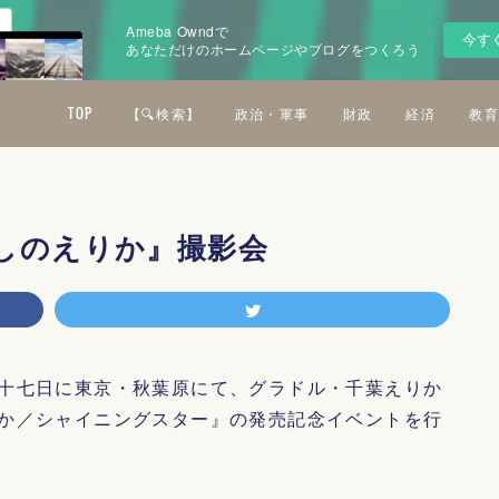
Ameba Owndで
今す
あなただけのホームページやブログをつくろう
TOP
【🔍検索】
政治・軍事
財政
経済
教育
しのえりか』撮影会
十七日に東京・秋葉原にて、グラドル・千葉えりか
か／シャイニングスター』の発売記念イベントを行