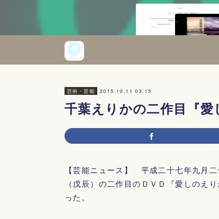
2015.10.11 03:15
芸術・芸能
千葉えりかの二作目『愛
【芸能ニュース】 平成二十七年九月二
（戊辰）の二作目のＤＶＤ『愛しのえり
った。