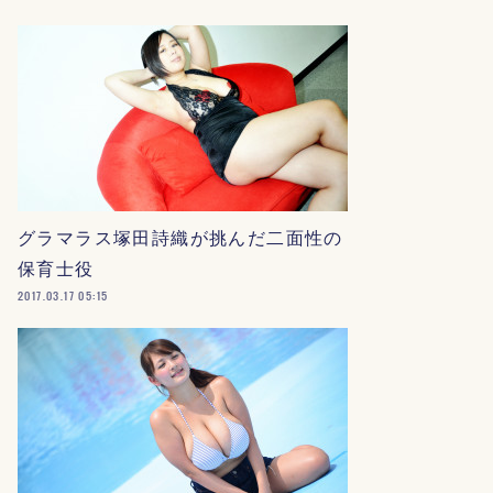
グラマラス塚田詩織が挑んだ二面性の
保育士役
2017.03.17 05:15