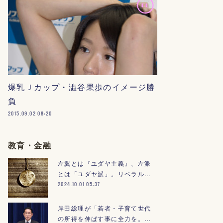
爆乳Ｊカップ・澁谷果歩のイメージ勝
負
2015.09.02 08:20
教育・金融
左翼とは『ユダヤ主義』、左派
とは「ユダヤ派」。リベラル…
2024.10.01 05:37
岸田総理が「若者・子育て世代
の所得を伸ばす事に全力を。…