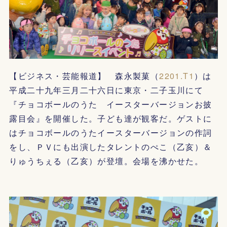
【ビジネス・芸能報道】 森永製菓（
2201.T1
）は
平成二十九年三月二十六日に東京・二子玉川にて
『チョコボールのうた イースターバージョンお披
露目会』を開催した。子ども達が観客だ。ゲストに
はチョコボールのうたイースターバージョンの作詞
をし、ＰＶにも出演したタレントのぺこ（乙亥）＆
りゅうちぇる（乙亥）が登壇。会場を沸かせた。