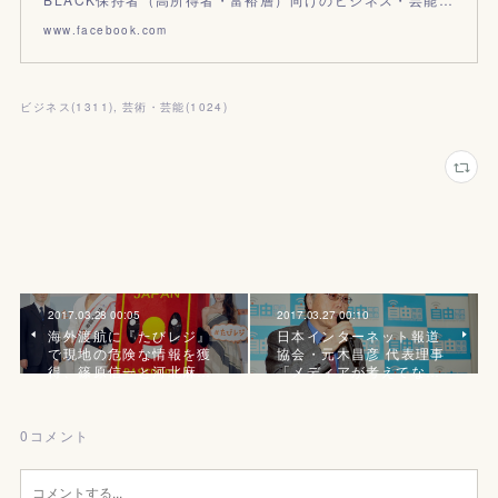
www.facebook.com
ビジネス
(
1311
)
芸術・芸能
(
1024
)
2017.03.28 00:05
2017.03.27 00:10
海外渡航に『たびレジ』
日本インターネット報道
で現地の危険な情報を獲
協会・元木昌彦 代表理事
得、篠原信一と河北麻…
「メディアが考えてな…
0
コメント