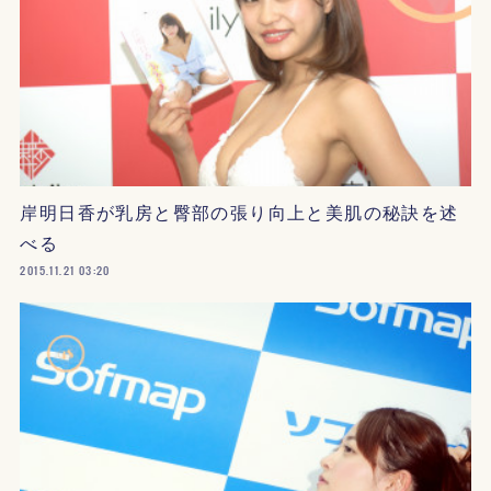
岸明日香が乳房と臀部の張り向上と美肌の秘訣を述
べる
2015.11.21 03:20