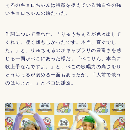
ぇるのキョロちゃんは特徴を捉えている独自性の強
いキョロちゃんの絵だった。
作詞について問われ、「りゅうちぇるが色々出して
くれて、凄く頼もしかったです。本当、直ぐでし
た。」と、りゅちぇるのボキャブラリの豊富さを感
じる一面がぺこにあった様だ。「ぺこりん、本当に
歌上手なんですよ。」と、ぺこの歌唱力の高さをり
ゅうちぇるが褒める一面もあったが、「人前で歌う
のはちょと。」とペコは謙遜。