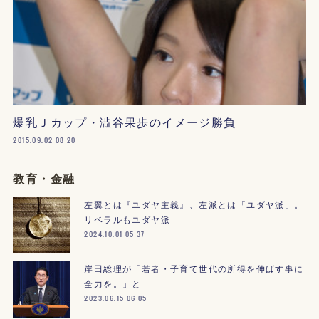
爆乳Ｊカップ・澁谷果歩のイメージ勝負
2015.09.02 08:20
教育・金融
左翼とは『ユダヤ主義』、左派とは「ユダヤ派」。
リベラルもユダヤ派
2024.10.01 05:37
岸田総理が「若者・子育て世代の所得を伸ばす事に
全力を。」と
2023.06.15 06:05