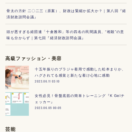
骨太の方針 二〇二三（原案）、財政は緊縮か拡大か？｜第八回『経
済財政諮問会議』
頭が悪すぎる経団連「十倉雅和」等の四名の民間議員、“相殺”の意
味も分からず｜第七回『経済財政諮問会議』
高級ファッション・美容
十五年振りのブラジャ着用で感動した松本まりか、
ハグされてる感覚と新たな着け心地に感動
2023.06.11 03:10
女性必見！骨盤底筋の簡単トレーニング『K Gelチ
ェッカー』
2023.06.05 00:05
芸能