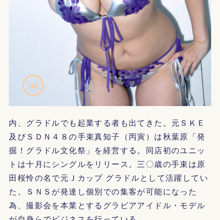
内、グラドルでも起業する者も出てきた。元ＳＫＥ
及びＳＤＮ４８の手束真知子（丙寅）は秋葉原「発
掘！グラドル文化祭」を経営する。同店初のユニッ
トは十月にシングルをリリース。三〇歳の手束は原
田桜怜の名で元Ｊカップ グラドルとして活躍してい
た。ＳＮＳが発達し個別での集客が可能になった
為、撮影会を本業とするグラビアアイドル・モデル
が自身らでビジネスを行っている。