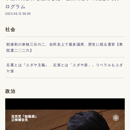
ログラム
2023.06.12 00:05
社会
戦後初の単独三分の二、自民史上で最多議席、歴史に残る選挙【衆
院選二〇二六】
左翼とは『ユダヤ主義』、左派とは「ユダヤ派」。リベラルもユダ
ヤ派
政治