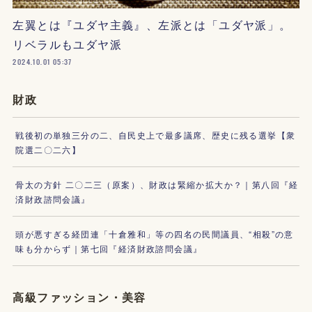
左翼とは『ユダヤ主義』、左派とは「ユダヤ派」。
リベラルもユダヤ派
2024.10.01 05:37
財政
戦後初の単独三分の二、自民史上で最多議席、歴史に残る選挙【衆
院選二〇二六】
骨太の方針 二〇二三（原案）、財政は緊縮か拡大か？｜第八回『経
済財政諮問会議』
頭が悪すぎる経団連「十倉雅和」等の四名の民間議員、“相殺”の意
味も分からず｜第七回『経済財政諮問会議』
高級ファッション・美容