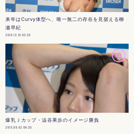
来年はCurvy体型へ、唯一無二の存在を見据える柳
瀬早紀
2016.12.16 03:25
爆乳Ｊカップ・澁谷果歩のイメージ勝負
2015.09.02 08:20