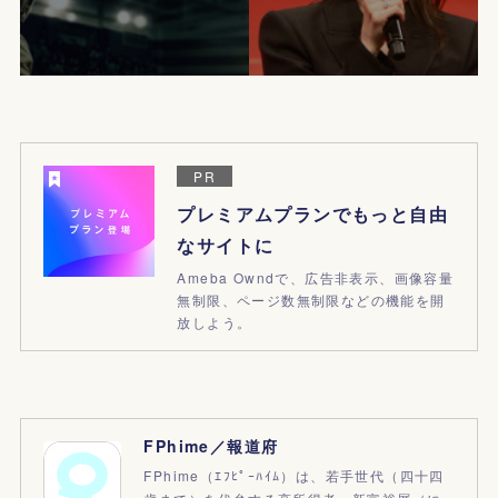
PR
プレミアムプランでもっと自由
なサイトに
Ameba Owndで、広告非表示、画像容量
無制限、ページ数無制限などの機能を開
放しよう。
FPhime／報道府
FPhime（ｴﾌﾋﾟｰﾊｲﾑ）は、若手世代（四十四