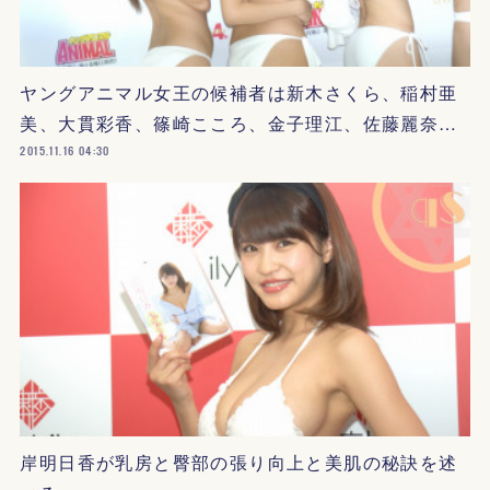
ヤングアニマル女王の候補者は新木さくら、稲村亜
美、大貫彩香、篠崎こころ、金子理江、佐藤麗奈…
2015.11.16 04:30
岸明日香が乳房と臀部の張り向上と美肌の秘訣を述