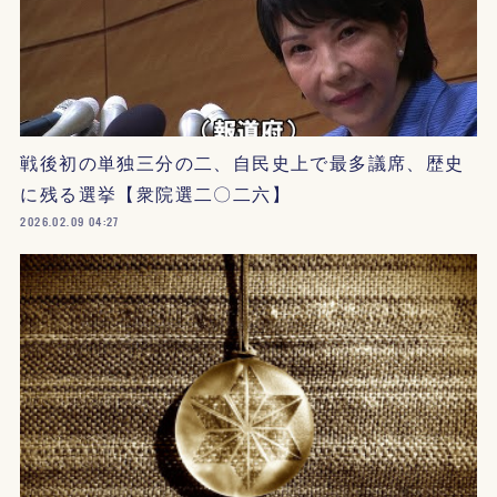
戦後初の単独三分の二、自民史上で最多議席、歴史
に残る選挙【衆院選二〇二六】
2026.02.09 04:27