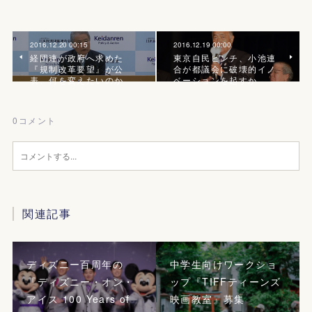
2016.12.20 00:15
2016.12.19 00:00
経団連が政府へ求めた
東京自民ピンチ、小池連
『規制改革要望』が公
合が都議会に破壊的イノ
表、何を変えたいのか
ベーションを起すか
0
コメント
関連記事
ディズニー百周年の
中学生向けワークショ
『ディズニー・オン・
ップ『TIFFティーンズ
アイス 100 Years of
映画教室』募集