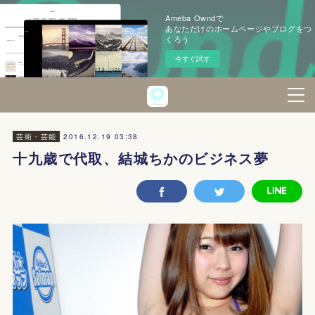
Ameba Owndで
あなただけのホームページやブログをつ
くろう
今すぐ試す
2016.12.19 03:38
芸術・芸能
十九歳で代取、結城ちかのビジネス夢