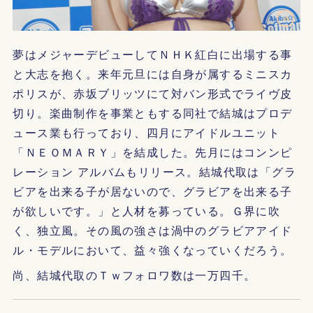
夢はメジャーデビューしてＮＨＫ紅白に出場する事
と大志を抱く。来年元旦には自身が属するミニスカ
ポリスが、赤坂ブリッツにて対バン形式でライヴ皮
切り。楽曲制作を事業ともする同社で結城はプロデ
ュース業も行っており、四月にアイドルユニット
「ＮＥＯＭＡＲＹ」を結成した。先月にはコンンピ
レーション アルバムもリリース。結城代取は「グラ
ビアを出来る子が居ないので、グラビアを出来る子
が欲しいです。」と人材を募っている。Ｇ界に吹
く、独立風。その風の強さは渦中のグラビアアイド
ル・モデルにおいて、益々強くなっていくだろう。
尚、結城代取のＴｗフォロワ数は一万四千。