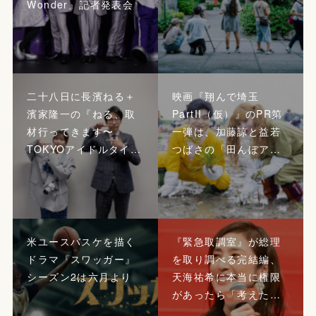
Wonder』記者発表会
二十八日に長濱ねる＋
映画『翔んで埼玉
濱家隆一の『ねる、取
PartII（仮）』のPR第
材行ってきます〜
一弾は、加藤諒と益若
TOKYOアイドルタイ…
つばさの「田んぼア…
米ユースバスケを描く
『緊急取調室』が総理
ドラマ『スワッガー』
を取り調べる完結編、
シーズン2は六月より
天海祐希に本当に権限
があったら「考えた…