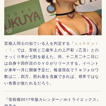
芸能人同士の似ている人を判定する「
ｓｏＫＫｕｒ
ｉ？
」では、安枝と三歳年上の上戸彩（乙丑）との
そっくり率が七割を超えた。尚、十二月二十二日に
は自身十四作目のＤＶＤがリリースする。イベント
が来年一月に開催予定だ。報道現在でＴｗフォロワ
数は二．四万。照れ屋を克服できれば、尋常ではな
い色香が放たれるだろう。
『安枝瞳2017年版カレンダー／㈱トライエックス』
握手会