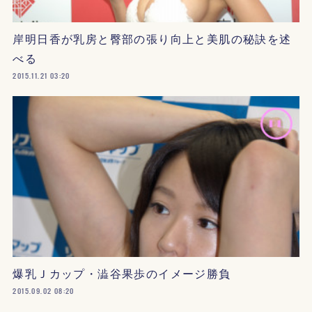
岸明日香が乳房と臀部の張り向上と美肌の秘訣を述
べる
2015.11.21 03:20
爆乳Ｊカップ・澁谷果歩のイメージ勝負
2015.09.02 08:20