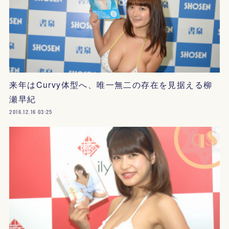
来年はCurvy体型へ、唯一無二の存在を見据える柳
瀬早紀
2016.12.16 03:25