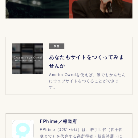
PR
あなたもサイトをつくってみま
せんか
Ameba Owndを使えば、誰でもかんたん
にウェブサイトをつくることができま
す。
FPhime／報道府
FPhime（ｴﾌﾋﾟｰﾊｲﾑ）は、若手世代（四十四
歳まで）を代弁する高所得者・新富裕層（に