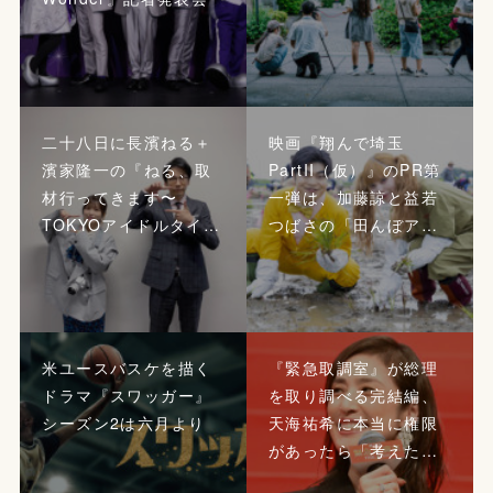
二十八日に長濱ねる＋
映画『翔んで埼玉
濱家隆一の『ねる、取
PartII（仮）』のPR第
材行ってきます〜
一弾は、加藤諒と益若
TOKYOアイドルタイ…
つばさの「田んぼア…
米ユースバスケを描く
『緊急取調室』が総理
ドラマ『スワッガー』
を取り調べる完結編、
シーズン2は六月より
天海祐希に本当に権限
があったら「考えた…