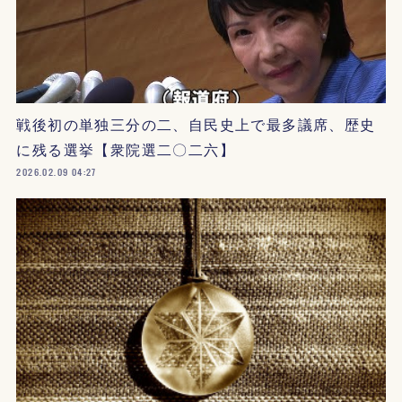
戦後初の単独三分の二、自民史上で最多議席、歴史
に残る選挙【衆院選二〇二六】
2026.02.09 04:27