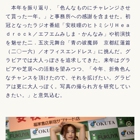
本年を振り返り、「色んなものにチャレンジさせ
て貰った一年。」と事務所への感謝を含ませた。初
冠となったラジオ番組「安枝瞳のヒトミシリＨｅａ
ｄｒｏｃｋ／エフエムみしま・かんなみ」や初演技
を魅せた二．五次元舞台「青の祓魔師 京都紅蓮篇
（二〇一六）／オフィスエンドレス」に挑んだ。グ
ラビアでは大人っぽさを追求してきた。来年はグラ
ビアや芝居への活動を望みつつ、「今年、折角色ん
なチャンスを頂けたので、それを拡げたい。グラビ
アは更に大人っぽく。写真の撮られ方を研究してい
きたい。」と意気込む。