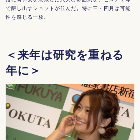
で醸し出すショットが並んだ。特に三・四月は可能
性を感じる一枚。
＜来年は研究を重ねる
年に＞