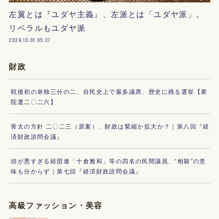
左翼とは『ユダヤ主義』、左派とは「ユダヤ派」。
リベラルもユダヤ派
2024.10.01 05:37
財政
戦後初の単独三分の二、自民史上で最多議席、歴史に残る選挙【衆
院選二〇二六】
骨太の方針 二〇二三（原案）、財政は緊縮か拡大か？｜第八回『経
済財政諮問会議』
頭が悪すぎる経団連「十倉雅和」等の四名の民間議員、“相殺”の意
味も分からず｜第七回『経済財政諮問会議』
高級ファッション・美容