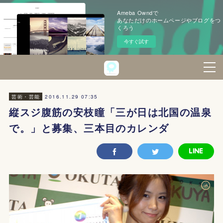
Ameba Owndで
あなただけのホームページやブログをつ
くろう
今すぐ試す
2016.11.29 07:35
芸術・芸能
縦スジ腹筋の安枝瞳「三が日は北国の温泉
で。」と募集、三本目のカレンダ