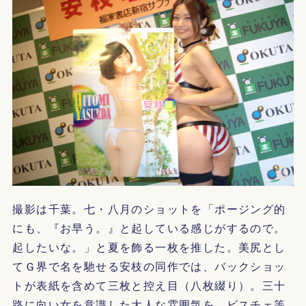
撮影は千葉。七・八月のショットを「ポージング的
にも、『お早う。』と起している感じがするので。
起したいな。」と夏を飾る一枚を推した。美尻とし
てＧ界で名を馳せる安枝の同作では、バックショッ
トが表紙を含めて三枚と控え目（八枚綴り）。三十
路に向い女を意識した大人な雰囲気を、ビスチェ等