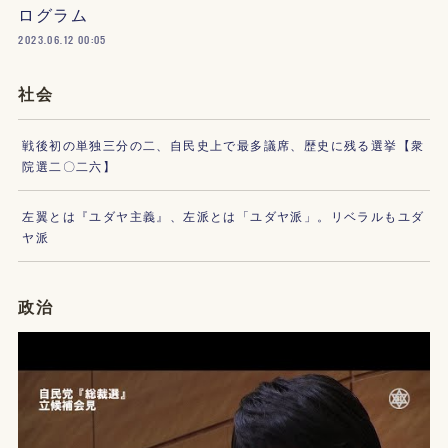
ログラム
2023.06.12 00:05
社会
戦後初の単独三分の二、自民史上で最多議席、歴史に残る選挙【衆
院選二〇二六】
左翼とは『ユダヤ主義』、左派とは「ユダヤ派」。リベラルもユダ
ヤ派
政治