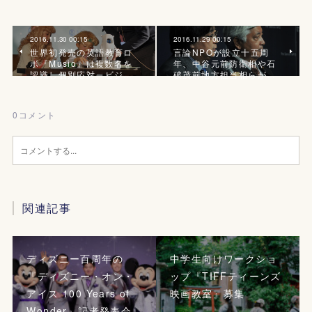
2016.11.30 00:15
2016.11.29 00:15
世界初発売の英語教育ロ
言論NPOが設立十五周
ボ『Musio』は複数名を
年、中谷元前防衛相や石
認識し個別応対、ビジ…
破茂前地方担当相らが…
0
コメント
関連記事
ディズニー百周年の
中学生向けワークショ
『ディズニー・オン・
ップ『TIFFティーンズ
アイス 100 Years of
映画教室』募集
Wonder』記者発表会