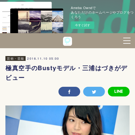
Ameba Owndで
あなただけのホームページやブログをつ
くろう
今すぐ試す
2016.11.10 05:00
芸術・芸能
極真空手のBustyモデル・三浦はづきがデ
ビュー