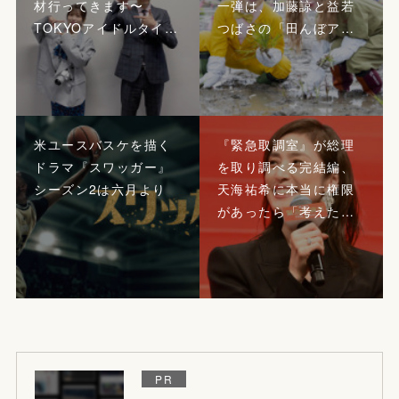
材行ってきます〜
一弾は、加藤諒と益若
TOKYOアイドルタイ…
つばさの「田んぼア…
米ユースバスケを描く
『緊急取調室』が総理
ドラマ『スワッガー』
を取り調べる完結編、
シーズン2は六月より
天海祐希に本当に権限
があったら「考えた…
PR