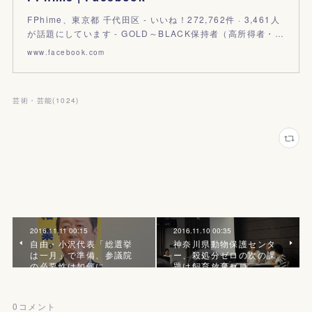
FPhime、東京都 千代田区 - いいね！272,762件 · 3,461人
が話題にしています - GOLD～BLACK保持者（高所得者・…
www.facebook.com
芸術・芸能
(
1024
)
2016.11.11 00:15
2016.11.10 00:35
自由・小沢代表「総選挙
神奈川県動物保護センタ
は一月」で準備、参議院
ー、殺処分ゼロの次の課
の必要性は如何に
題は飼育放棄ゼロ
0
コメント