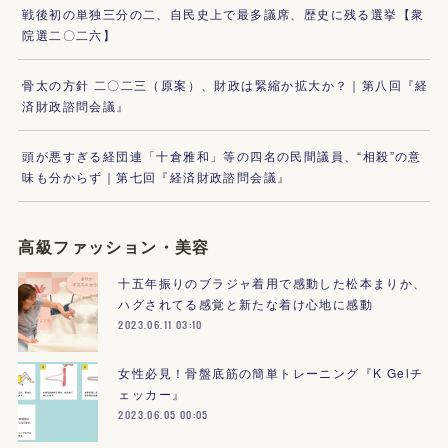
戦後初の単独三分の二、自民史上で最多議席、歴史に残る選挙【衆
院選二〇二六】
骨太の方針 二〇二三（原案）、財政は緊縮か拡大か？｜第八回『経
済財政諮問会議』
頭が悪すぎる経団連「十倉雅和」等の四名の民間議員、“相殺”の意
味も分からず｜第七回『経済財政諮問会議』
高級ファッション・美容
十五年振りのブラジャ着用で感動した松本まりか、
ハグされてる感覚と新たな着け心地に感動
2023.06.11 03:10
女性必見！骨盤底筋の簡単トレーニング『K Gelチ
ェッカー』
2023.06.05 00:05