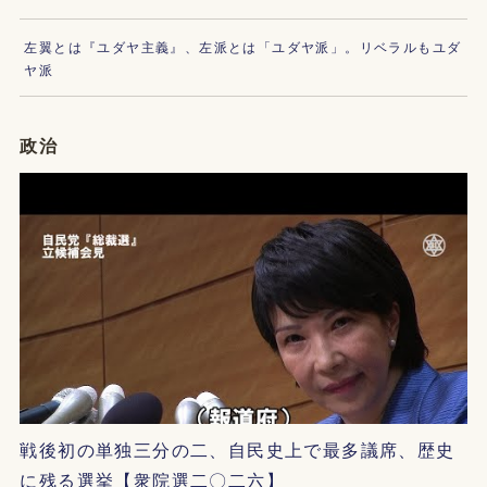
左翼とは『ユダヤ主義』、左派とは「ユダヤ派」。リベラルもユダ
ヤ派
政治
戦後初の単独三分の二、自民史上で最多議席、歴史
に残る選挙【衆院選二〇二六】