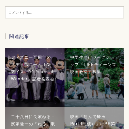
関連記事
ディズニー百周年の
中学生向けワークショ
『ディズニー・オン・
ップ『TIFFティーンズ
アイス 100 Years of
映画教室』募集
Wonder』記者発表会
二十八日に長濱ねる＋
映画『翔んで埼玉
濱家隆一の『ねる、取
PartII（仮）』のPR第