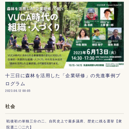
十三日に森林を活用した「企業研修」の先進事例プ
ログラム
2023.06.12 00:05
社会
戦後初の単独三分の二、自民史上で最多議席、歴史に残る選挙【衆
院選二〇二六】