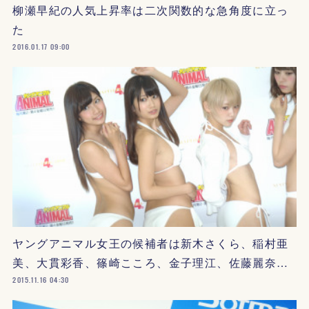
柳瀬早紀の人気上昇率は二次関数的な急角度に立っ
た
2016.01.17 09:00
ヤングアニマル女王の候補者は新木さくら、稲村亜
美、大貫彩香、篠崎こころ、金子理江、佐藤麗奈…
2015.11.16 04:30