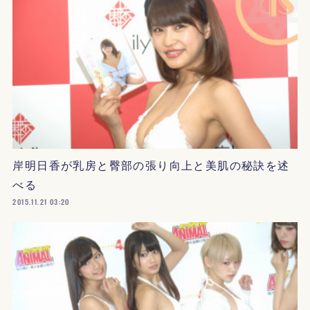
岸明日香が乳房と臀部の張り向上と美肌の秘訣を述
べる
2015.11.21 03:20