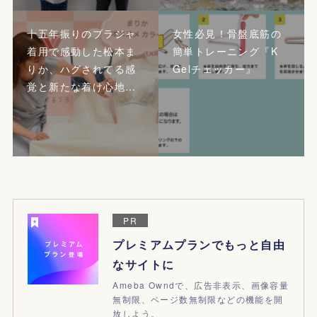
十五年振りのブラジャ
女性必見！骨盤底筋の
着用で感動した松本ま
簡単トレーニング『K
りか、ハグされてる感
Gelチェッカー』
覚と新たな着け心地…
PR
プレミアムプランでもっと自由
なサイトに
Ameba Owndで、広告非表示、画像容量
無制限、ページ数無制限などの機能を開
放しよう。