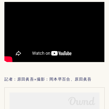
記者：原田眞吾×撮影：岡本早百合、原田眞吾