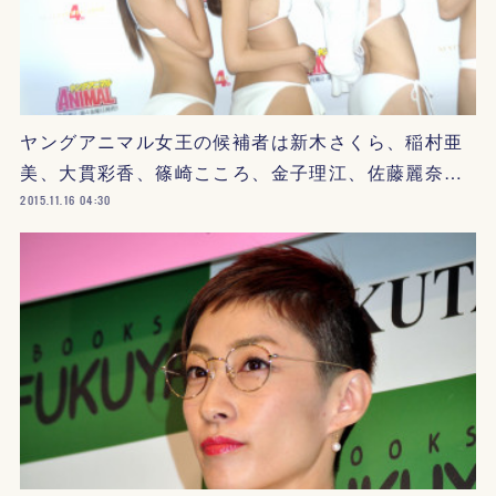
ヤングアニマル女王の候補者は新木さくら、稲村亜
美、大貫彩香、篠崎こころ、金子理江、佐藤麗奈…
2015.11.16 04:30