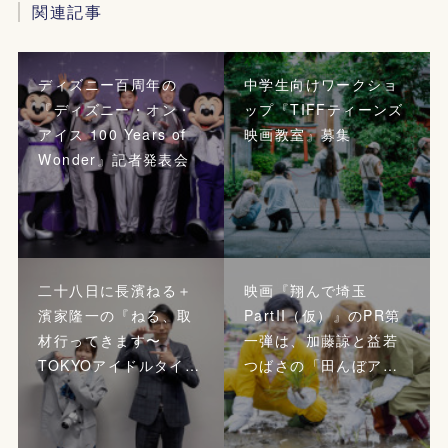
関連記事
ディズニー百周年の
中学生向けワークショ
『ディズニー・オン・
ップ『TIFFティーンズ
アイス 100 Years of
映画教室』募集
Wonder』記者発表会
二十八日に長濱ねる＋
映画『翔んで埼玉
濱家隆一の『ねる、取
PartII（仮）』のPR第
材行ってきます〜
一弾は、加藤諒と益若
TOKYOアイドルタイ…
つばさの「田んぼア…