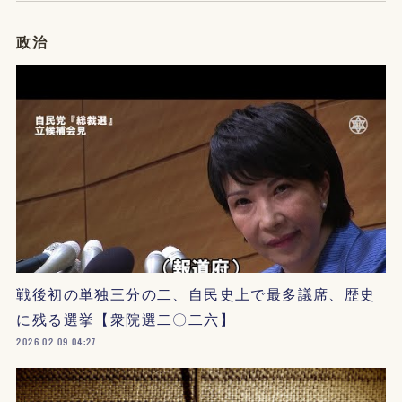
政治
戦後初の単独三分の二、自民史上で最多議席、歴史
に残る選挙【衆院選二〇二六】
2026.02.09 04:27