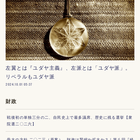
左翼とは『ユダヤ主義』、左派とは「ユダヤ派」。
リベラルもユダヤ派
2024.10.01 05:37
財政
戦後初の単独三分の二、自民史上で最多議席、歴史に残る選挙【衆
院選二〇二六】
骨太の方針 二〇二三（原案）、財政は緊縮か拡大か？｜第八回『経