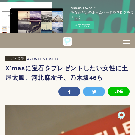
Ameba Owndで
あなただけのホームページやブログをつ
くろう
今すぐ試す
2016.11.04 03:15
芸術・芸能
X'masに宝石をプレゼントしたい女性に土
屋太鳳、河北麻友子、乃木坂46ら