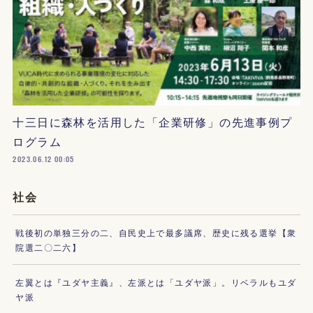
十三日に森林を活用した「企業研修」の先進事例プ
ログラム
2023.06.12 00:05
社会
戦後初の単独三分の二、自民史上で最多議席、歴史に残る選挙【衆
院選二〇二六】
左翼とは『ユダヤ主義』、左派とは「ユダヤ派」。リベラルもユダ
ヤ派