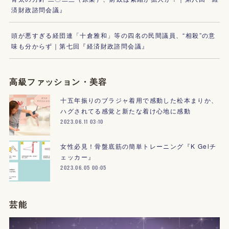
済財政諮問会議』
頭が悪すぎる経団連「十倉雅和」等の四名の民間議員、“相殺”の意
味も分からず｜第七回『経済財政諮問会議』
高級ファッション・美容
十五年振りのブラジャ着用で感動した松本まりか、
ハグされてる感覚と新たな着け心地に感動
2023.06.11 03:10
女性必見！骨盤底筋の簡単トレーニング『K Gelチ
ェッカー』
2023.06.05 00:05
芸能