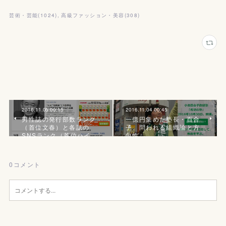
芸術・芸能
(
1024
)
高級ファッション・美容
(
308
)
2016.11.05 00:15
2016.11.04 00:45
男性誌の発行部数ランク
一億円集めた塾長・百合
（首位文春）と各誌の
子、問われる組織論と方
SNSランク（首位ハイ…
向性
0
コメント