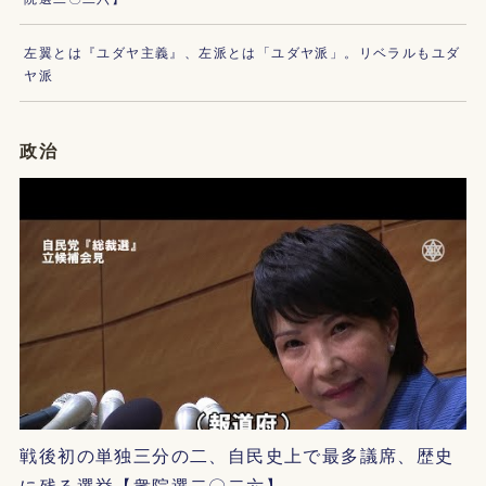
左翼とは『ユダヤ主義』、左派とは「ユダヤ派」。リベラルもユダ
ヤ派
政治
戦後初の単独三分の二、自民史上で最多議席、歴史
に残る選挙【衆院選二〇二六】