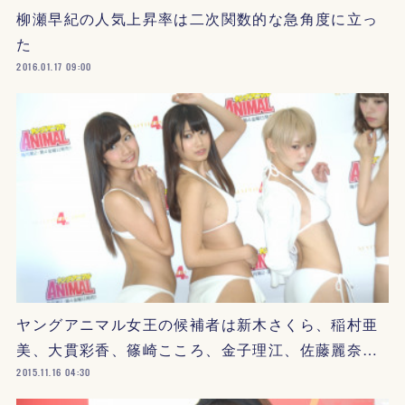
柳瀬早紀の人気上昇率は二次関数的な急角度に立っ
た
2016.01.17 09:00
ヤングアニマル女王の候補者は新木さくら、稲村亜
美、大貫彩香、篠崎こころ、金子理江、佐藤麗奈…
2015.11.16 04:30