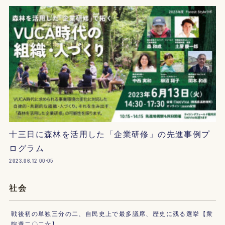
十三日に森林を活用した「企業研修」の先進事例プ
ログラム
2023.06.12 00:05
社会
戦後初の単独三分の二、自民史上で最多議席、歴史に残る選挙【衆
院選二〇二六】