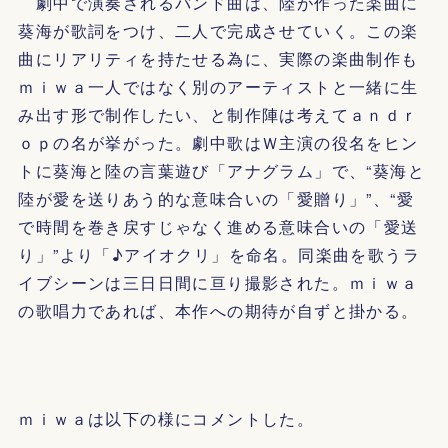
劇中で演奏されるバンド曲は、陸が作った楽曲に
葵海が歌詞をつけ、二人で完成させていく。この楽
曲にリアリティを持たせる為に、実際の楽曲制作も
ｍｉｗａ一人ではなく別のアーティストと一緒に生
み出す形で制作したい、と制作陣は考えてａｎｄｒ
ｏｐの名が挙がった。劇中歌はＷ主演の役名をヒン
トに葵海と陸の言葉遊び「アナグラム」で、“葵海と
陸が愛を送りあう的な意味合いの「愛贈り」”、“愛
で時間を巻き戻すじゃなく進める意味合いの「愛送
り」”より「♪アイオクリ」を命名。同楽曲を歌うラ
イブシーンは三日日間に亘り撮影された。ｍｉｗａ
の歌唱力であれば、本作への期待が自ずと掛かる。
ｍｉｗａは以下の様にコメントした。