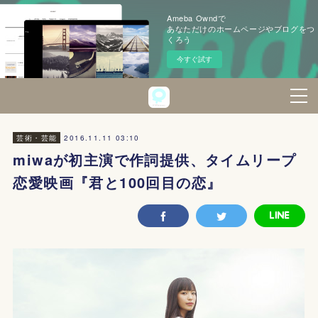
Ameba Owndで
あなただけのホームページやブログをつ
くろう
今すぐ試す
2016.11.11 03:10
芸術・芸能
miwaが初主演で作詞提供、タイムリープ
恋愛映画『君と100回目の恋』