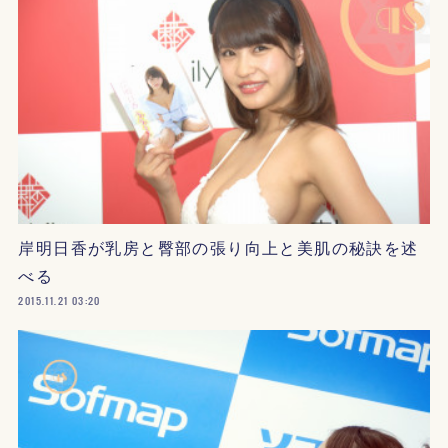
岸明日香が乳房と臀部の張り向上と美肌の秘訣を述
べる
2015.11.21 03:20