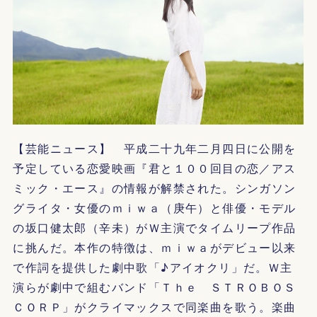
【芸能ニュース】 平成二十九年二月四日に公開を
予定している恋愛映画『君と１００回目の恋／アス
ミック・エース』の情報が解禁された。シンガソン
グライタ・女優のｍｉｗａ（庚午）と俳優・モデル
の坂口健太郎（辛未）がＷ主演でタイムリープ作品
に挑んだ。本作の特徴は、ｍｉｗａがデビュー以来
で作詞を提供した劇中歌「♪アイオクリ」だ。Ｗ主
演らが劇中で組むバンド「Ｔｈｅ ＳＴＲＯＢＯＳ
ＣＯＲＰ」がクライマックスで同楽曲を歌う。楽曲