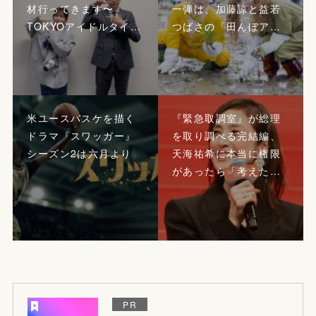
材行ってきます〜
一弾は、加藤諒と益若
TOKYOアイドルタイ…
つばさの「田んぼア…
米ユースバスケを描く
『緊急取調室』が総理
ドラマ『スワッガー』
を取り調べる完結編、
シーズン2は六月より
天海祐希に本当に権限
があったら「考えた…
PR