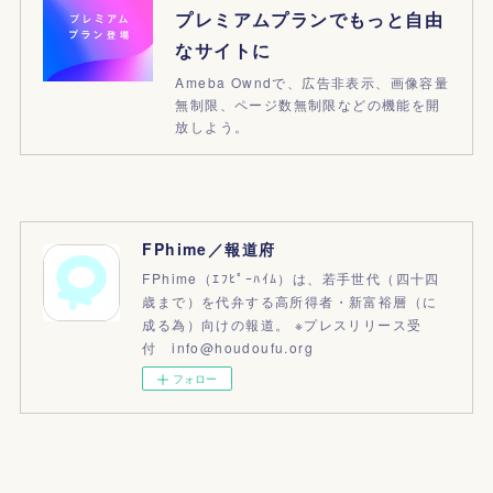
プレミアムプランでもっと自由
なサイトに
Ameba Owndで、広告非表示、画像容量
無制限、ページ数無制限などの機能を開
放しよう。
FPhime／報道府
FPhime（ｴﾌﾋﾟｰﾊｲﾑ）は、若手世代（四十四
歳まで）を代弁する高所得者・新富裕層（に
成る為）向けの報道。 ※プレスリリース受
付 info@houdoufu.org
フォロー