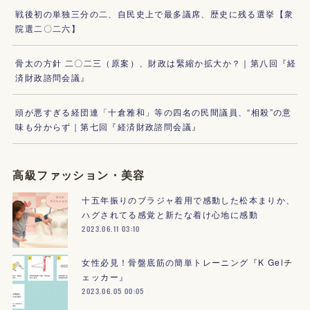
戦後初の単独三分の二、自民史上で最多議席、歴史に残る選挙【衆
院選二〇二六】
骨太の方針 二〇二三（原案）、財政は緊縮か拡大か？｜第八回『経
済財政諮問会議』
頭が悪すぎる経団連「十倉雅和」等の四名の民間議員、“相殺”の意
味も分からず｜第七回『経済財政諮問会議』
高級ファッション・美容
十五年振りのブラジャ着用で感動した松本まりか、
ハグされてる感覚と新たな着け心地に感動
2023.06.11 03:10
女性必見！骨盤底筋の簡単トレーニング『K Gelチ
ェッカー』
2023.06.05 00:05