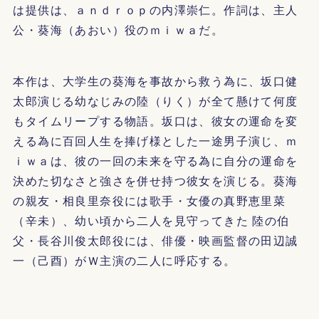
は提供は、ａｎｄｒｏｐの内澤崇仁。作詞は、主人
公・葵海（あおい）役のｍｉｗａだ。
本作は、大学生の葵海を事故から救う為に、坂口健
太郎演じる幼なじみの陸（りく）が全て懸けて何度
もタイムリープする物語。坂口は、彼女の運命を変
える為に百回人生を捧げ様とした一途男子演じ、ｍ
ｉｗａは、彼の一回の未来を守る為に自分の運命を
決めた切なさと強さを併せ持つ彼女を演じる。葵海
の親友・相良里奈役には歌手・女優の真野恵里菜
（辛未）、幼い頃から二人を見守ってきた 陸の伯
父・長谷川俊太郎役には、俳優・映画監督の田辺誠
一（己酉）がＷ主演の二人に呼応する。