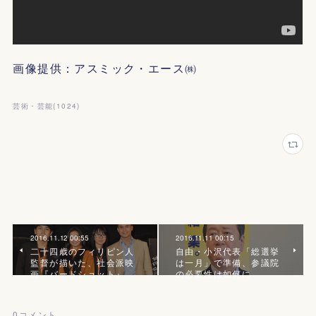
画像提供：アスミック・エース㈱
芸術・芸能
(
1024
)
2016.11.12 00:55
2016.11.11 00:15
二十四歳のフィリピン人
自由・小沢代表「総選挙
監督が描いた、社会派映
は一月」で準備、参議院
画『バードショット』
の必要性は如何に
0
コメント