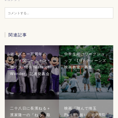
関連記事
ディズニー百周年の
中学生向けワークショ
『ディズニー・オン・
ップ『TIFFティーンズ
アイス 100 Years of
映画教室』募集
Wonder』記者発表会
二十八日に長濱ねる＋
映画『翔んで埼玉
濱家隆一の『ねる、取
PartII（仮）』のPR第