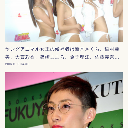
ヤングアニマル女王の候補者は新木さくら、稲村亜
美、大貫彩香、篠崎こころ、金子理江、佐藤麗奈…
2015.11.16 04:30