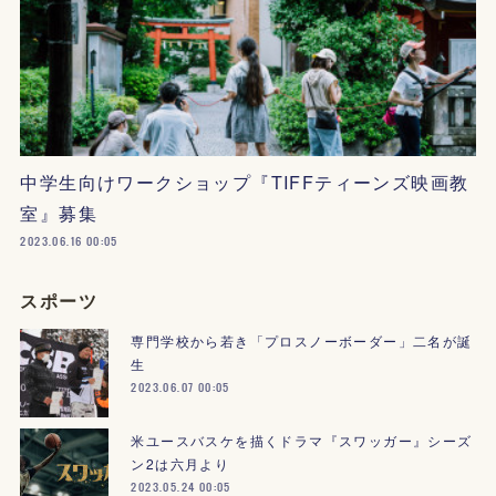
中学生向けワークショップ『TIFFティーンズ映画教
室』募集
2023.06.16 00:05
スポーツ
専門学校から若き「プロスノーボーダー」二名が誕
生
2023.06.07 00:05
米ユースバスケを描くドラマ『スワッガー』シーズ
ン2は六月より
2023.05.24 00:05