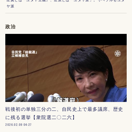
ヤ派
政治
戦後初の単独三分の二、自民史上で最多議席、歴史
に残る選挙【衆院選二〇二六】
2026.02.09 04:27