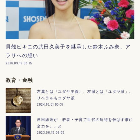
貝殻ビキニの武田久美子を継承した鈴木ふみ奈、ア
ラサへの想い
2016.09.19 05:15
教育・金融
左翼とは『ユダヤ主義』、左派とは「ユダヤ派」。
リベラルもユダヤ派
2024.10.01 05:37
岸田総理が「若者・子育て世代の所得を伸ばす事に
全力を。」と
2023.06.15 06:05