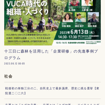
十三日に森林を活用した「企業研修」の先進事例プ
ログラム
2023.06.12 00:05
社会
戦後初の単独三分の二、自民史上で最多議席、歴史に残る選挙【衆
院選二〇二六】
左翼とは『ユダヤ主義』、左派とは「ユダヤ派」。リベラルもユダ