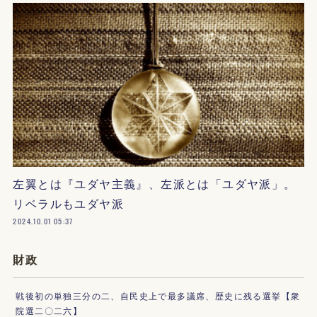
左翼とは『ユダヤ主義』、左派とは「ユダヤ派」。
リベラルもユダヤ派
2024.10.01 05:37
財政
戦後初の単独三分の二、自民史上で最多議席、歴史に残る選挙【衆
院選二〇二六】