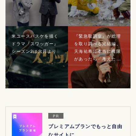
米ユースバスケを描く
『緊急取調室』が総理
ドラマ『スワッガー』
を取り調べる完結編、
シーズン2は六月より
天海祐希に本当に権限
があったら「考えた…
PR
プレミアムプランでもっと自由
なサイトに