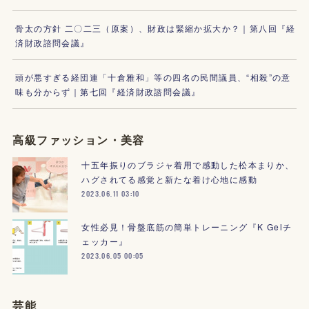
骨太の方針 二〇二三（原案）、財政は緊縮か拡大か？｜第八回『経
済財政諮問会議』
頭が悪すぎる経団連「十倉雅和」等の四名の民間議員、“相殺”の意
味も分からず｜第七回『経済財政諮問会議』
高級ファッション・美容
十五年振りのブラジャ着用で感動した松本まりか、
ハグされてる感覚と新たな着け心地に感動
2023.06.11 03:10
女性必見！骨盤底筋の簡単トレーニング『K Gelチ
ェッカー』
2023.06.05 00:05
芸能