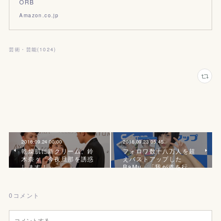
ORB
Amazon.co.jp
芸術・芸能
(
1024
)
2016.09.24 00:00
2016.09.23 05:45
乾燥肌に新クリーム、鈴
フォロワ数十八万人を超
木奈々「今夜旦那を誘惑
えバストアップした
します！」
RaMu、「我が道を行…
0
コメント