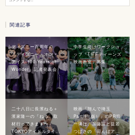
関連記事
ディズニー百周年の
中学生向けワークショ
『ディズニー・オン・
ップ『TIFFティーンズ
アイス 100 Years of
映画教室』募集
Wonder』記者発表会
二十八日に長濱ねる＋
映画『翔んで埼玉
濱家隆一の『ねる、取
PartII（仮）』のPR第
材行ってきます〜
一弾は、加藤諒と益若
TOKYOアイドルタイ…
つばさの「田んぼア…