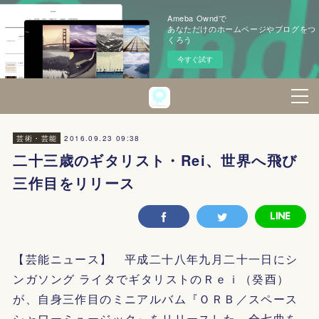
Ameba Owndで
あなただけのホームページやブログをつ
くろう
今すぐ試す
2016.09.23 09:38
芸術・芸能
二十三歳のギタリスト・Rei、世界へ飛び
三作目をリリース
【芸能ニュース】 平成二十八年九月二十一日にシ
ンガソング ライタでギタリストのＲｅｉ（癸酉）
が、自身三作目のミニアルバム『ＯＲＢ／スペース
シャワーミュージック』をリリースした。全七曲を