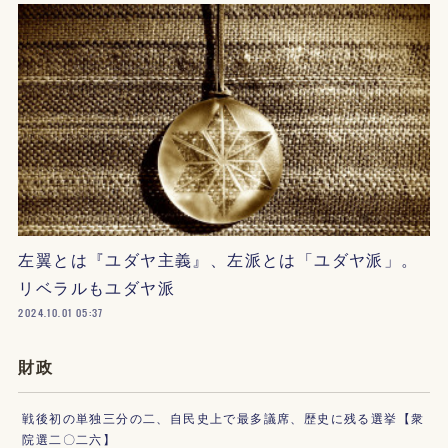
左翼とは『ユダヤ主義』、左派とは「ユダヤ派」。
リベラルもユダヤ派
2024.10.01 05:37
財政
戦後初の単独三分の二、自民史上で最多議席、歴史に残る選挙【衆
院選二〇二六】