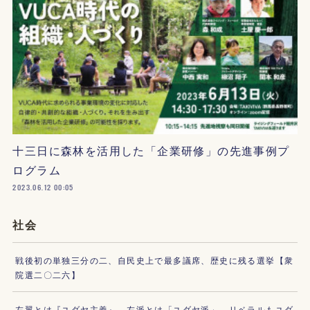
十三日に森林を活用した「企業研修」の先進事例プ
ログラム
2023.06.12 00:05
社会
戦後初の単独三分の二、自民史上で最多議席、歴史に残る選挙【衆
院選二〇二六】
左翼とは『ユダヤ主義』、左派とは「ユダヤ派」。リベラルもユダ