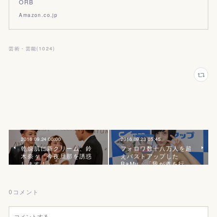
ORB
Amazon.co.jp
芸術・芸能
(
1024
)
2016.09.24 00:00
2016.09.23 05:45
乾燥肌に新クリーム、鈴
フォロワ数十八万人を超
木奈々「今夜旦那を誘惑
えバストアップした
します！」
RaMu、「我が道を行…
0
コメント