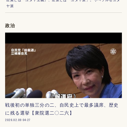
ヤ派
政治
戦後初の単独三分の二、自民史上で最多議席、歴史
に残る選挙【衆院選二〇二六】
2026.02.09 04:27