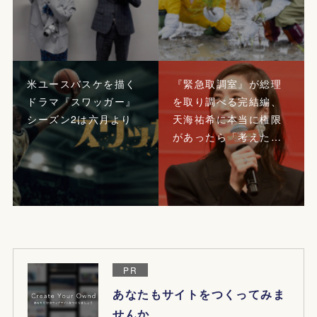
米ユースバスケを描く
『緊急取調室』が総理
ドラマ『スワッガー』
を取り調べる完結編、
シーズン2は六月より
天海祐希に本当に権限
があったら「考えた…
PR
あなたもサイトをつくってみま
せんか