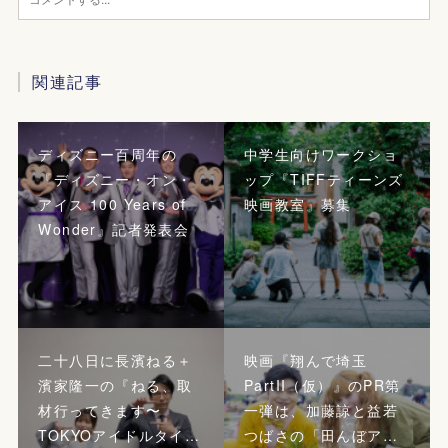
関連記事
ディズニー百周年の
中学生向けワークショ
『ディズニー・オン・
ップ『TIFFティーンズ
アイス 100 Years of
映画教室』募集
Wonder』記者発表会
二十八日に長濱ねる＋
映画『翔んで埼玉
濱家隆一の『ねる、取
PartII（仮）』のPR第
材行ってきます〜
一弾は、加藤諒と益若
TOKYOアイドルタイ…
つばさの「田んぼア…