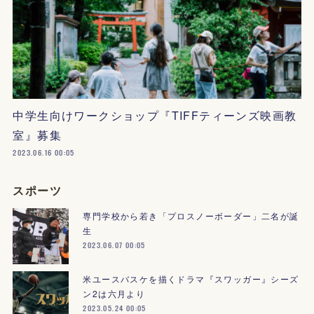
中学生向けワークショップ『TIFFティーンズ映画教
室』募集
2023.06.16 00:05
スポーツ
専門学校から若き「プロスノーボーダー」二名が誕
生
2023.06.07 00:05
米ユースバスケを描くドラマ『スワッガー』シーズ
ン2は六月より
2023.05.24 00:05