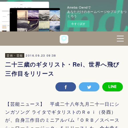
Ameba Owndで
あなただけのホームページやブログをつ
くろう
今すぐ試す
2016.09.23 09:38
芸術・芸能
二十三歳のギタリスト・Rei、世界へ飛び
三作目をリリース
【芸能ニュース】 平成二十八年九月二十一日にシ
ンガソング ライタでギタリストのＲｅｉ（癸酉）
が、自身三作目のミニアルバム『ＯＲＢ／スペース
シャワーミュージック』をリリースした。全七曲を