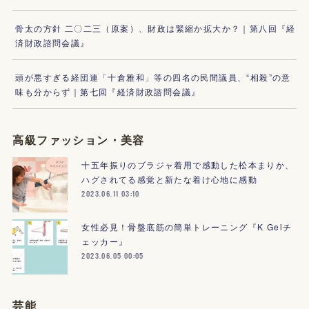
骨太の方針 二〇二三（原案）、財政は緊縮か拡大か？｜第八回『経
済財政諮問会議』
頭が悪すぎる経団連「十倉雅和」等の四名の民間議員、“相殺”の意
味も分からず｜第七回『経済財政諮問会議』
高級ファッション・美容
十五年振りのブラジャ着用で感動した松本まりか、
ハグされてる感覚と新たな着け心地に感動
2023.06.11 03:10
女性必見！骨盤底筋の簡単トレーニング『K Gelチ
ェッカー』
2023.06.05 00:05
芸能