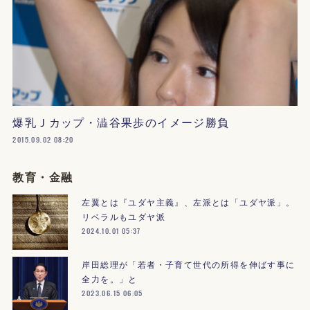
爆乳Ｊカップ・澁谷果歩のイメージ勝負
2015.09.02 08:20
教育・金融
左翼とは『ユダヤ主義』、左派とは「ユダヤ派」。
リベラルもユダヤ派
2024.10.01 05:37
岸田総理が「若者・子育て世代の所得を伸ばす事に
全力を。」と
2023.06.15 06:05