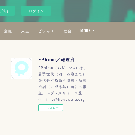
ぐ試す
ログイン
・金融
人生
ビジネス
社会
MORE
FPhime／報道府
FPhime（ｴﾌﾋﾟｰﾊｲﾑ）は、
若手世代（四十四歳まで）
を代弁する高所得者・新富
裕層（に成る為）向けの報
道。 ※プレスリリース受
付 info@houdoufu.org
フォロー