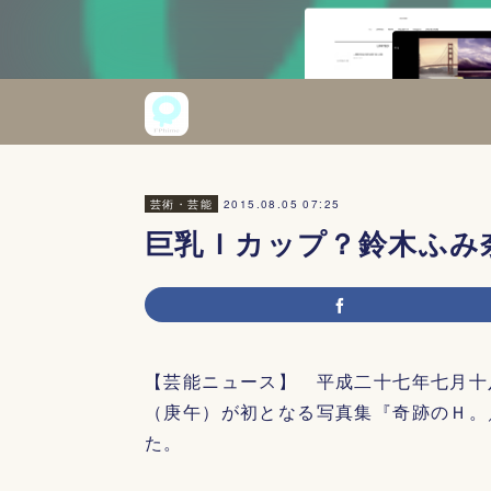
2015.08.05 07:25
芸術・芸能
巨乳Ｉカップ？鈴木ふみ
【芸能ニュース】 平成二十七年七月十
（庚午）が初となる写真集『奇跡のＨ。
た。