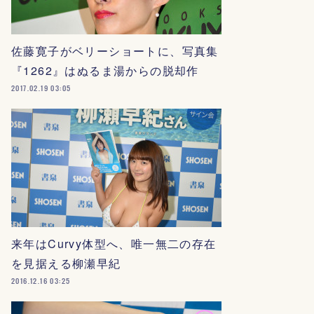
佐藤寛子がベリーショートに、写真集
『1262』はぬるま湯からの脱却作
2017.02.19 03:05
来年はCurvy体型へ、唯一無二の存在
を見据える柳瀬早紀
2016.12.16 03:25