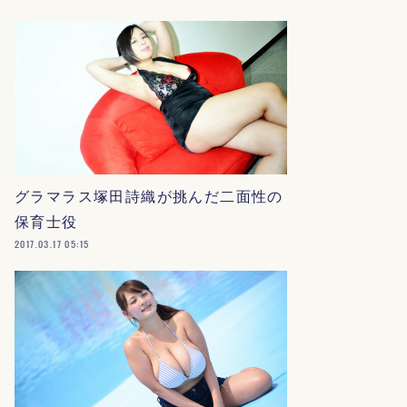
グラマラス塚田詩織が挑んだ二面性の
保育士役
2017.03.17 05:15