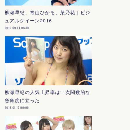
柳瀬早紀、青山ひかる、菜乃花｜ビジ
ュアルクイーン2016
2016.09.14 06:15
柳瀬早紀の人気上昇率は二次関数的な
急角度に立った
2016.01.17 09:00