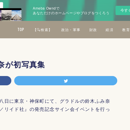
Ameba Owndで
今す
あなただけのホームページやブログをつくろう
TOP
【🔍検索】
政治・軍事
財政
経済
教育
奈が初写真集
八日に東京・神保町にて、グラドルの鈴木ふみ奈
／リイド社』の発売記念サイン会イベントを行っ