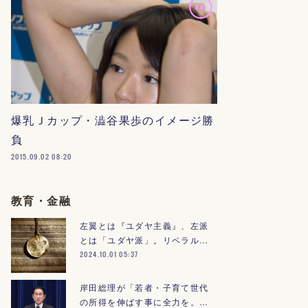
爆乳Ｊカップ・澁谷果歩のイメージ勝
負
2015.09.02 08:20
教育・金融
左翼とは『ユダヤ主義』、左派
とは「ユダヤ派」。リベラル…
2024.10.01 05:37
岸田総理が「若者・子育て世代
の所得を伸ばす事に全力を。…