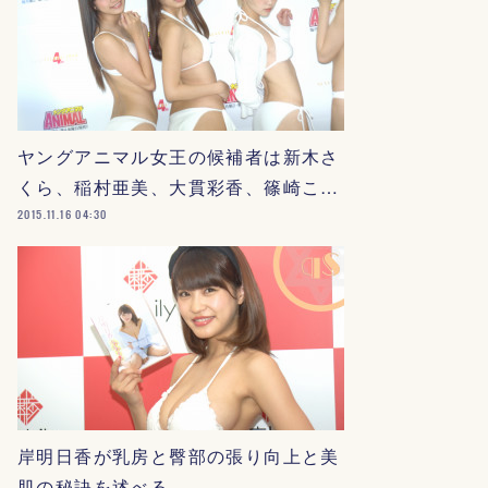
ヤングアニマル女王の候補者は新木さ
くら、稲村亜美、大貫彩香、篠崎こ…
2015.11.16 04:30
岸明日香が乳房と臀部の張り向上と美
肌の秘訣を述べる