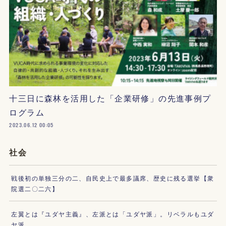
十三日に森林を活用した「企業研修」の先進事例プ
ログラム
2023.06.12 00:05
社会
戦後初の単独三分の二、自民史上で最多議席、歴史に残る選挙【衆
院選二〇二六】
左翼とは『ユダヤ主義』、左派とは「ユダヤ派」。リベラルもユダ
ヤ派