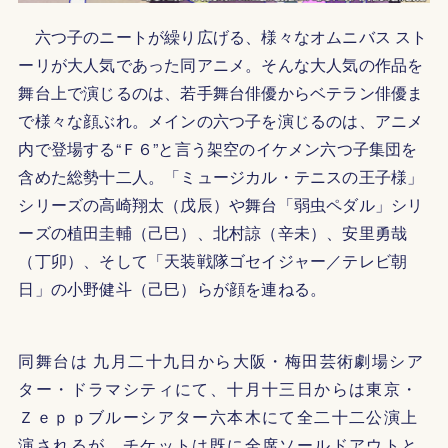
六つ子のニートが繰り広げる、様々なオムニバス スト
ーリが大人気であった同アニメ。そんな大人気の作品を
舞台上で演じるのは、若手舞台俳優からベテラン俳優ま
で様々な顔ぶれ。メインの六つ子を演じるのは、アニメ
内で登場する“Ｆ６”と言う架空のイケメン六つ子集団を
含めた総勢十二人。「ミュージカル・テニスの王子様」
シリーズの高崎翔太（戊辰）や舞台「弱虫ペダル」シリ
ーズの植田圭輔（己巳）、北村諒（辛未）、安里勇哉
（丁卯）、そして「天装戦隊ゴセイジャー／テレビ朝
日」の小野健斗（己巳）らが顔を連ねる。
同舞台は 九月二十九日から大阪・梅田芸術劇場シア
ター・ドラマシティにて、十月十三日からは東京・
Ｚｅｐｐブルーシアター六本木にて全二十二公演上
演されるが、チケットは既に全席ソールドアウトと