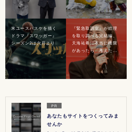
米ユースバスケを描く
『緊急取調室』が総理
ドラマ『スワッガー』
を取り調べる完結編、
シーズン2は六月より
天海祐希に本当に権限
があったら「考えた…
PR
あなたもサイトをつくってみま
せんか