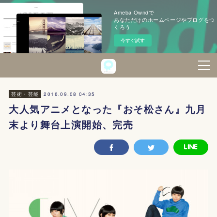
Ameba Owndで
あなただけのホームページやブログをつ
くろう
今すぐ試す
2016.09.08 04:35
芸術・芸能
大人気アニメとなった『おそ松さん』九月
末より舞台上演開始、完売