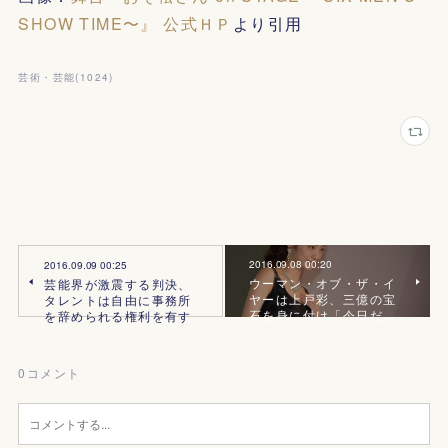
SHOW TIME〜』 公式ＨＰ
より引用
芸術・芸能
(
1024
)
2016.09.08 00:20
2016.09.09 00:25
ウーマン・オブ・ザ・イ
芸能界が激震する判決、
ヤーは上戸彩、三億の宝
タレントは自由に事務所
石を身に付け「今日だ…
を辞められる権利を有す
0
コメント