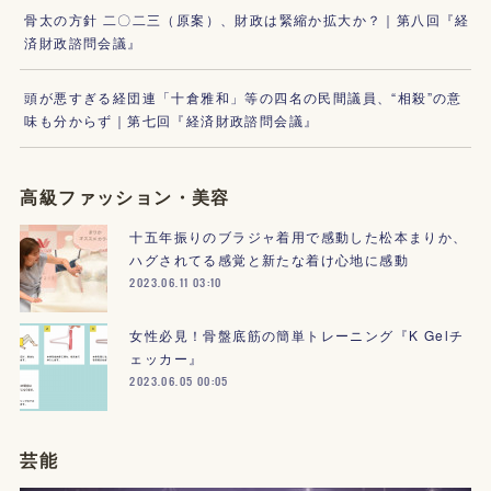
骨太の方針 二〇二三（原案）、財政は緊縮か拡大か？｜第八回『経
済財政諮問会議』
頭が悪すぎる経団連「十倉雅和」等の四名の民間議員、“相殺”の意
味も分からず｜第七回『経済財政諮問会議』
高級ファッション・美容
十五年振りのブラジャ着用で感動した松本まりか、
ハグされてる感覚と新たな着け心地に感動
2023.06.11 03:10
女性必見！骨盤底筋の簡単トレーニング『K Gelチ
ェッカー』
2023.06.05 00:05
芸能