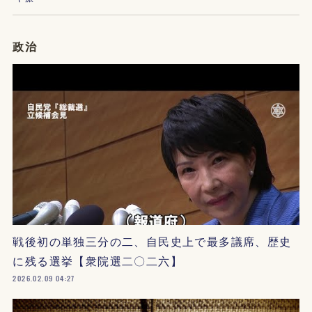
政治
戦後初の単独三分の二、自民史上で最多議席、歴史
に残る選挙【衆院選二〇二六】
2026.02.09 04:27