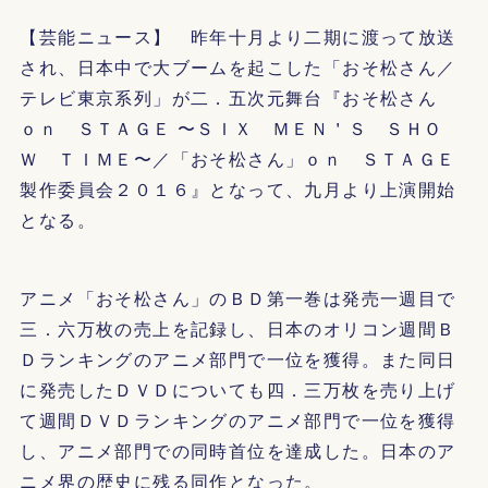
【芸能ニュース】 昨年十月より二期に渡って放送
され、日本中で大ブームを起こした「おそ松さん／
テレビ東京系列」が二．五次元舞台『おそ松さん
ｏｎ ＳＴＡＧＥ 〜ＳＩＸ ＭＥＮ＇Ｓ ＳＨＯ
Ｗ ＴＩＭＥ〜／「おそ松さん」ｏｎ ＳＴＡＧＥ
製作委員会２０１６』となって、九月より上演開始
となる。
アニメ「おそ松さん」のＢＤ第一巻は発売一週目で
三．六万枚の売上を記録し、日本のオリコン週間Ｂ
Ｄランキングのアニメ部門で一位を獲得。また同日
に発売したＤＶＤについても四．三万枚を売り上げ
て週間ＤＶＤランキングのアニメ部門で一位を獲得
し、アニメ部門での同時首位を達成した。日本のア
ニメ界の歴史に残る同作となった。