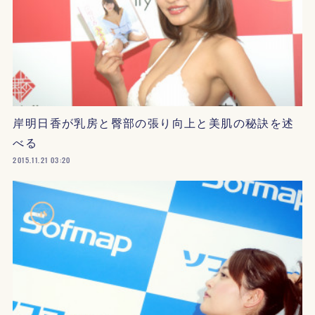
岸明日香が乳房と臀部の張り向上と美肌の秘訣を述
べる
2015.11.21 03:20