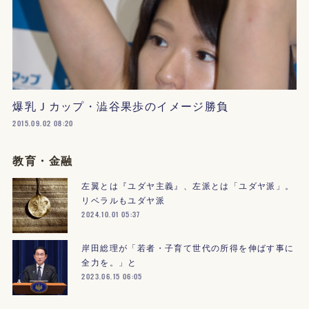
爆乳Ｊカップ・澁谷果歩のイメージ勝負
2015.09.02 08:20
教育・金融
左翼とは『ユダヤ主義』、左派とは「ユダヤ派」。
リベラルもユダヤ派
2024.10.01 05:37
岸田総理が「若者・子育て世代の所得を伸ばす事に
全力を。」と
2023.06.15 06:05