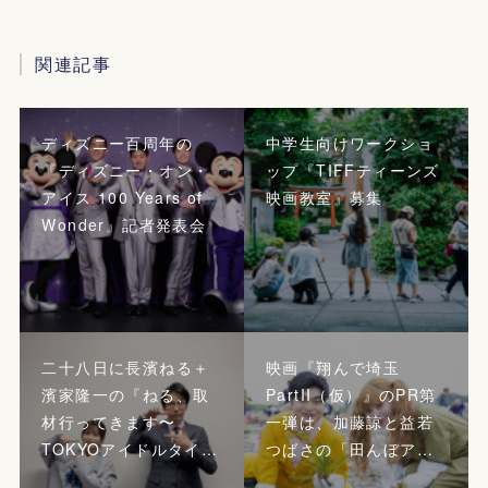
関連記事
ディズニー百周年の
中学生向けワークショ
『ディズニー・オン・
ップ『TIFFティーンズ
アイス 100 Years of
映画教室』募集
Wonder』記者発表会
二十八日に長濱ねる＋
映画『翔んで埼玉
濱家隆一の『ねる、取
PartII（仮）』のPR第
材行ってきます〜
一弾は、加藤諒と益若
TOKYOアイドルタイ…
つばさの「田んぼア…