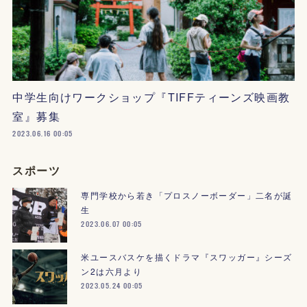
中学生向けワークショップ『TIFFティーンズ映画教
室』募集
2023.06.16 00:05
スポーツ
専門学校から若き「プロスノーボーダー」二名が誕
生
2023.06.07 00:05
米ユースバスケを描くドラマ『スワッガー』シーズ
ン2は六月より
2023.05.24 00:05