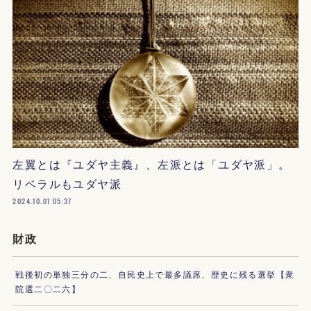
左翼とは『ユダヤ主義』、左派とは「ユダヤ派」。
リベラルもユダヤ派
2024.10.01 05:37
財政
戦後初の単独三分の二、自民史上で最多議席、歴史に残る選挙【衆
院選二〇二六】