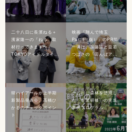
二十八日に長濱ねる＋
映画『翔んで埼玉
濱家隆一の『ねる、取
PartII（仮）』のPR第
材行ってきます〜
一弾は、加藤諒と益若
TOKYOアイドルタイ…
つばさの「田んぼア…
韓ハイアールが上半期
十三日に森林を活用し
新製品発表会、髙橋ひ
た「企業研修」の先進
かるのチェックポイン
事例プログラム
ト