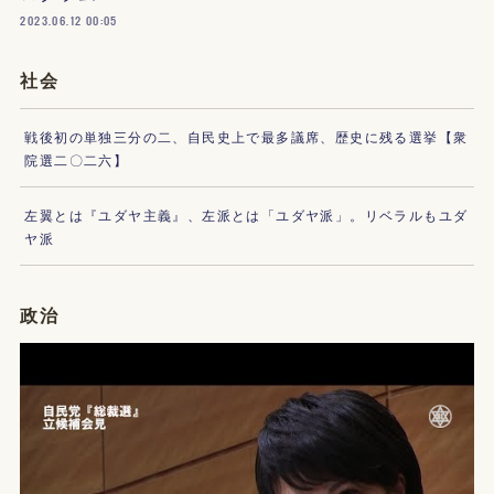
2023.06.12 00:05
社会
戦後初の単独三分の二、自民史上で最多議席、歴史に残る選挙【衆
院選二〇二六】
左翼とは『ユダヤ主義』、左派とは「ユダヤ派」。リベラルもユダ
ヤ派
政治