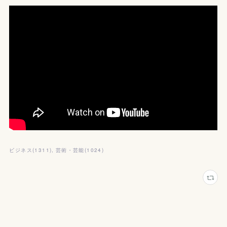
ビジネス
(
1311
)
芸術・芸能
(
1024
)