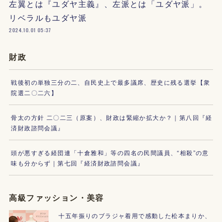
左翼とは『ユダヤ主義』、左派とは「ユダヤ派」。
リベラルもユダヤ派
2024.10.01 05:37
財政
戦後初の単独三分の二、自民史上で最多議席、歴史に残る選挙【衆
院選二〇二六】
骨太の方針 二〇二三（原案）、財政は緊縮か拡大か？｜第八回『経
済財政諮問会議』
頭が悪すぎる経団連「十倉雅和」等の四名の民間議員、“相殺”の意
味も分からず｜第七回『経済財政諮問会議』
高級ファッション・美容
十五年振りのブラジャ着用で感動した松本まりか、