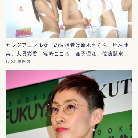
ヤングアニマル女王の候補者は新木さくら、稲村亜
美、大貫彩香、篠崎こころ、金子理江、佐藤麗奈…
2015.11.16 04:30