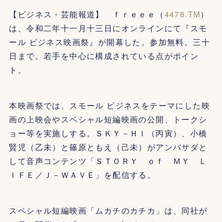
【ビジネス・芸能報道】 ｆｒｅｅｅ（
4478.TM
）
は、令和二年十一月十三日にオンラインにて『スモ
ール ビジネス映画祭』が開幕した。参加無料。三十
日まで。若手を中心に構成されている点がポイン
ト。
本映画祭では、スモール ビジネスをテーマにした映
画の上映会やスペシャル短編映画の公開、トークシ
ョー等を実施しする。ＳＫＹ－ＨＩ（丙寅）、小橋
賢児（乙未）と篠原ともえ（己未）がアンバサダと
して音声コンテンツ「ＳＴＯＲＹ ｏｆ ＭＹ Ｌ
ＩＦＥ／Ｊ－ＷＡＶＥ」を配信する。
スペシャル短編映画「ムカチのカチカ」は、同社が