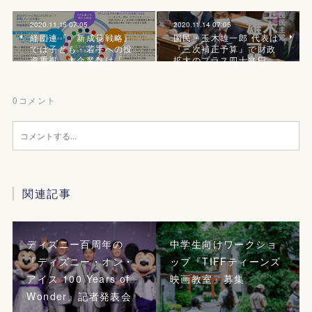
2020.11.15 07:05
2020.11.14 07:05
経団連『。新成長戦略』
国民・玉木雄一郎 代表は
では子ども・若手への投
『三次補正予算』で財政
資重視、大企業群は「…
拡大のプラス四十兆円…
0
コメント
関連記事
ディズニー百周年の
中学生向けワークショ
『ディズニー・オン・
ップ『TIFFティーンズ
アイス 100 Years of
映画教室』募集
Wonder』記者発表会