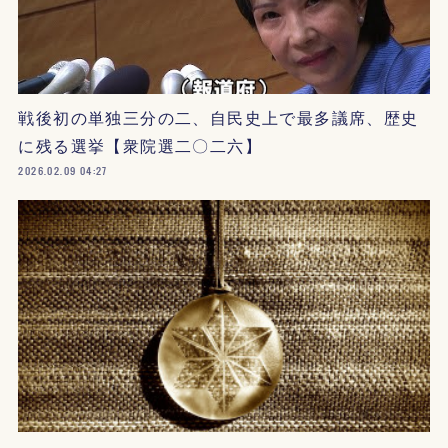
戦後初の単独三分の二、自民史上で最多議席、歴史
に残る選挙【衆院選二〇二六】
2026.02.09 04:27