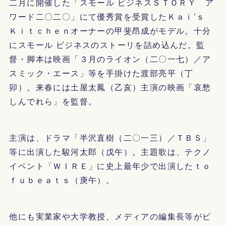
二月に開催した「スモール ビジネスＳＴＯＲＹ ア
ワード二〇二〇」にて優秀賞を受賞したＫａｉ’ｓ
Ｋｉｔｃｈｅｎオーナーの甲斐昂成がモデル。十分
にスモール ビジネスのストーリを詰め込んだ。監
督・脚本は映画「３月のライオン（二〇一七）／ア
スミック・エース」等を手掛けた渡部亮平（丁
卯）。来春には土屋太鳳（乙亥）主演の映画「哀愁
しんでれら」を監督。
主演は、ドラマ「半沢直樹（二〇一三）／ＴＢＳ」
等に出演した駿河太郎（戊午）。主題歌は、テクノ
イベント「ＷＩＲＥ」に史上最年少で出演したｔｏ
ｆｕｂｅａｔｓ（庚午）。
他にも実業家や大学教授、メディアの編集長等がビ