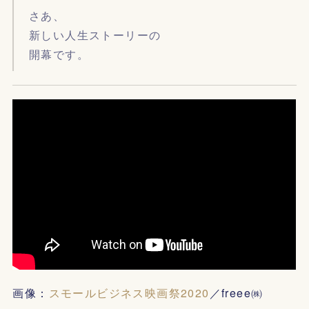
さあ、
新しい人生ストーリーの
開幕です。
画像：
スモールビジネス映画祭2020
／freee㈱