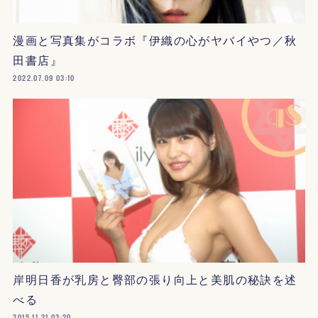
漫画と写真集がコラボ『伊織の心がヤバイやつ／秋
田書店』
2022.07.09 03:10
岸明日香が乳房と臀部の張り向上と美肌の秘訣を述
べる
2015.11.21 03:20