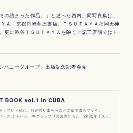
情の詰まった作品。」と述べた西内。同写真集は、
ＡＹＡ、京都岡崎蔦屋書店、ＴＳＵＴＡＹＡ福岡天神
。更に渋谷ＴＳＵＴＡＹＡを除く上記三店舗ではト
／イト―カンパニーグループ』出版記念記者会見
 BOOK vol.1 in CUBA
おしていく様に、旅の思い出を写真と文章で綴るブック。
ニバース ジャパン、準グランプリの西内ひろと、2002年ミス•…