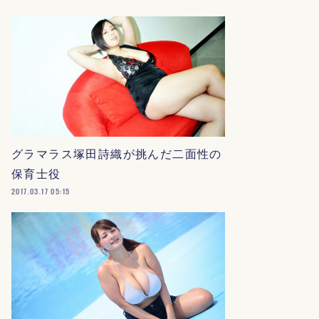
グラマラス塚田詩織が挑んだ二面性の
保育士役
2017.03.17 05:15