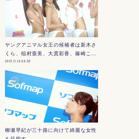
ヤングアニマル女王の候補者は新木さ
くら、稲村亜美、大貫彩香、篠崎こ…
2015.11.16 04:30
柳瀬早紀が三十路に向けて綺麗な女性
を目指す