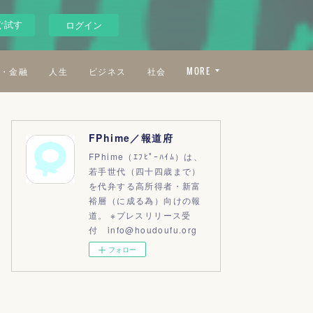
ぐ試す
ログイン
・金融
人生
ビジネス
社会
MORE
FPhime／報道府
FPhime（ｴﾌﾋﾟｰﾊｲﾑ）は、
若手世代（四十四歳まで）
を代弁する高所得者・新富
裕層（に成る為）向けの報
道。 ※プレスリリース受
付 info@houdoufu.org
フォロー