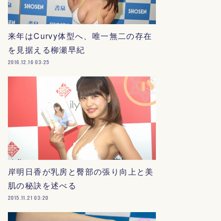
来年はCurvy体型へ、唯一無二の存在
を見据える柳瀬早紀
2016.12.16 03:25
岸明日香が乳房と臀部の張り向上と美
肌の秘訣を述べる
2015.11.21 03:20