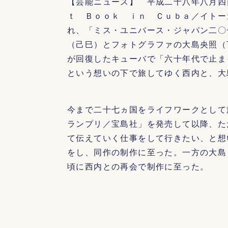
【芸能ニュース】 平成二十八年八月四
ｔ Ｂｏｏｋ ｉｎ Ｃｕｂａ／イトー
れ、「ミス・ユニバース・ジャパン二〇
（己巳）とフォトグラファの大島央照（
が回復したキューバで「六十年代で止ま
という想いの下で旅してゆく西内と、大
今まで二十七ヵ国をライフワークとして
ランプリ／宝島社」を発売して以降、た
て伝えていく仕事をして行きたい、と想
をし、同作の制作に至った。一方の大島
頃に西内との再会で制作に至った。