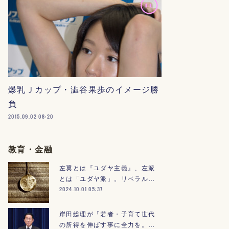
爆乳Ｊカップ・澁谷果歩のイメージ勝
負
2015.09.02 08:20
教育・金融
左翼とは『ユダヤ主義』、左派
とは「ユダヤ派」。リベラル…
2024.10.01 05:37
岸田総理が「若者・子育て世代
の所得を伸ばす事に全力を。…