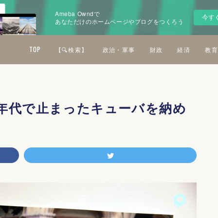
Ameba Owndで
今す
あなただけのホームページやブログをつくろう
TOP
【🔍検索】
政治・軍事
財政
経済
教育
年代で止まったキューバを納め