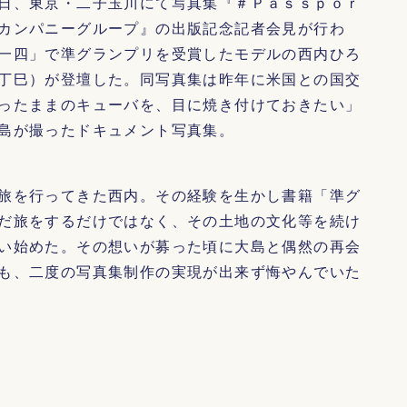
日、東京・二子玉川にて写真集『＃Ｐａｓｓｐｏｒ
カンパニーグループ』の出版記念記者会見が行わ
一四」で準グランプリを受賞したモデルの西内ひろ
丁巳）が登壇した。同写真集は昨年に米国との国交
ったままのキューバを、目に焼き付けておきたい」
島が撮ったドキュメント写真集。
旅を行ってきた西内。その経験を生かし書籍「準グ
だ旅をするだけではなく、その土地の文化等を続け
い始めた。その想いが募った頃に大島と偶然の再会
も、二度の写真集制作の実現が出来ず悔やんでいた