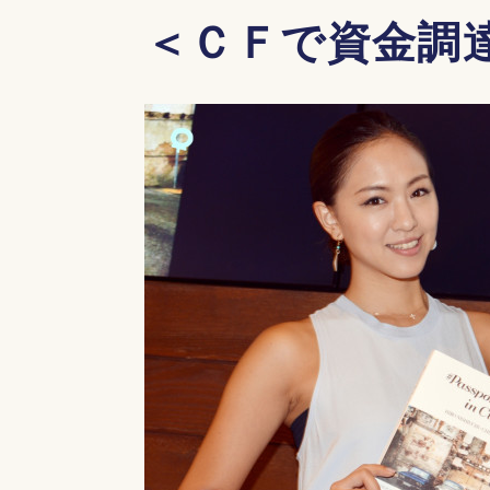
＜ＣＦで資金調