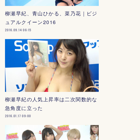
柳瀬早紀、青山ひかる、菜乃花｜ビジ
ュアルクイーン2016
2016.09.14 06:15
柳瀬早紀の人気上昇率は二次関数的な
急角度に立った
2016.01.17 09:00