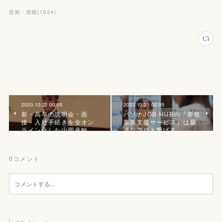
芸術・芸能
(
1024
)
2020.10.22 00:05
2020.10.21 00:05
新・高卒の説明会・面
パソナJOB HUBの『新規
接・入社手続きを全オン
事業支援サービス』は最
ライン化した山岡産輸
適なプロと繋げる
0
コメント