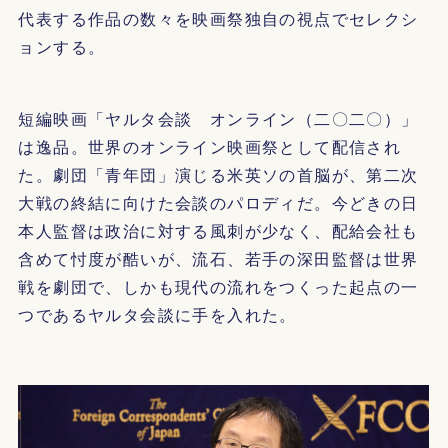
代表する作品の数々を映画祭独自の視点でセレクシ
ョンする。
短編映画「ヤルタ会談 オンライン（二〇二〇）」
は逸品。世界のオンライン映画祭として配信され
た。劇団「青年団」演じる米英ソの首脳が、第二次
大戦の終結に向けた会談のパロディだ。今どきの日
本人監督は政治に対する風刺が少なく、配給会社も
含めて忖度が酷いが、流石、若手の深田監督は世界
戦を劇団で、しかも現代の流れをつくった起点の一
つであるヤルタ会談に手を入れた。