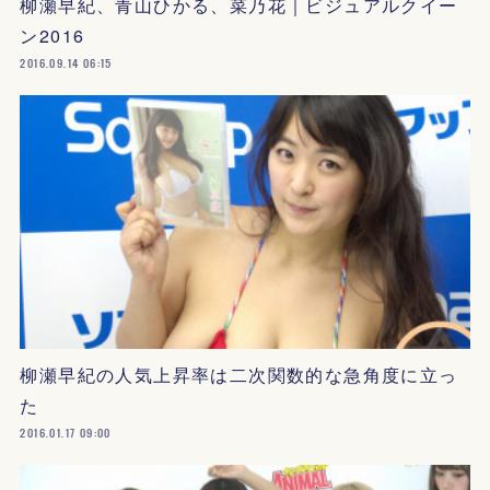
柳瀬早紀、青山ひかる、菜乃花｜ビジュアルクイー
ン2016
2016.09.14 06:15
柳瀬早紀の人気上昇率は二次関数的な急角度に立っ
た
2016.01.17 09:00