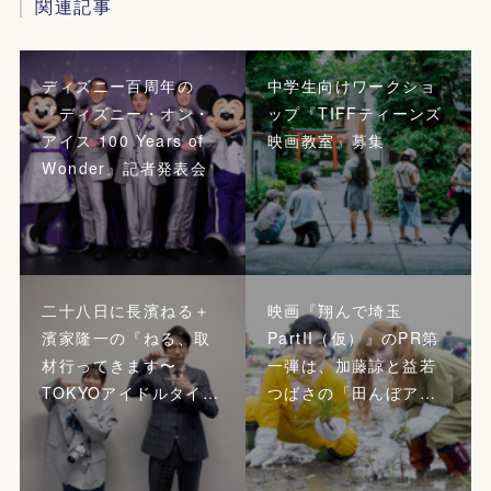
関連記事
ディズニー百周年の
中学生向けワークショ
『ディズニー・オン・
ップ『TIFFティーンズ
アイス 100 Years of
映画教室』募集
Wonder』記者発表会
二十八日に長濱ねる＋
映画『翔んで埼玉
濱家隆一の『ねる、取
PartII（仮）』のPR第
材行ってきます〜
一弾は、加藤諒と益若
TOKYOアイドルタイ…
つばさの「田んぼア…