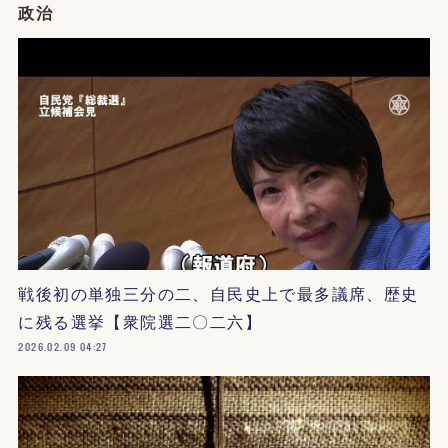
政治
戦後初の単独三分の二、自民史上で最多議席、歴史
に残る選挙【衆院選二〇二六】
2026.02.09 04:27