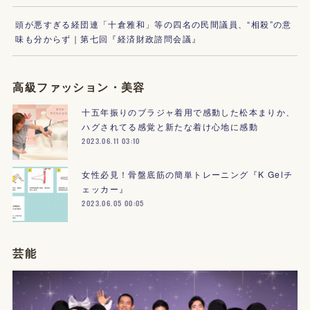
頭が悪すぎる経団連「十倉雅和」等の四名の民間議員、“相殺”の意
味も分からず｜第七回『経済財政諮問会議』
高級ファッション・美容
十五年振りのブラジャ着用で感動した松本まりか、
ハグされてる感覚と新たな着け心地に感動
2023.06.11 03:10
女性必見！骨盤底筋の簡単トレーニング『K Gelチ
ェッカー』
2023.06.05 00:05
芸能