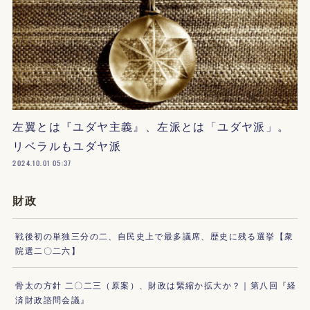
左翼とは『ユダヤ主義』、左派とは「ユダヤ派」。
リベラルもユダヤ派
2024.10.01 05:37
財政
戦後初の単独三分の二、自民史上で最多議席、歴史に残る選挙【衆
院選二〇二六】
骨太の方針 二〇二三（原案）、財政は緊縮か拡大か？｜第八回『経
済財政諮問会議』