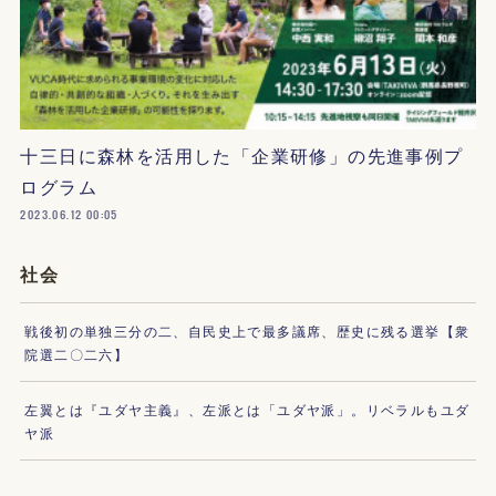
十三日に森林を活用した「企業研修」の先進事例プ
ログラム
2023.06.12 00:05
社会
戦後初の単独三分の二、自民史上で最多議席、歴史に残る選挙【衆
院選二〇二六】
左翼とは『ユダヤ主義』、左派とは「ユダヤ派」。リベラルもユダ
ヤ派