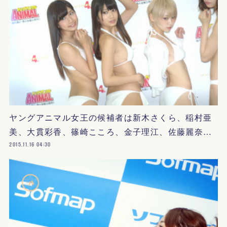
ヤングアニマル女王の候補者は新木さくら、稲村亜
美、大貫彩香、篠崎こころ、金子理江、佐藤麗奈…
2015.11.16 04:30