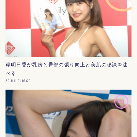
岸明日香が乳房と臀部の張り向上と美肌の秘訣を述
べる
2015.11.21 03:20