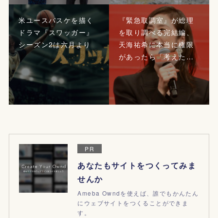
米ユースバスケを描く
『緊急取調室』が総理
ドラマ『スワッガー』
を取り調べる完結編、
シーズン2は六月より
天海祐希に本当に権限
があったら「考えた…
PR
あなたもサイトをつくってみま
せんか
Ameba Owndを使えば、誰でもかんたん
にウェブサイトをつくることができま
す。