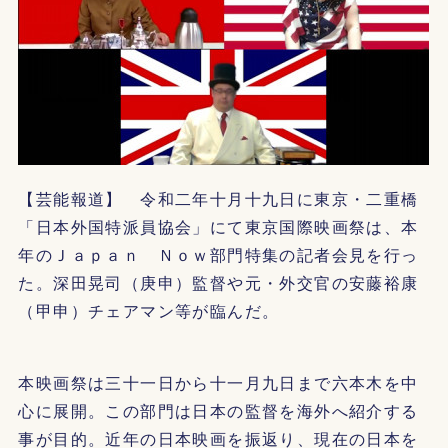
【芸能報道】 令和二年十月十九日に東京・二重橋
「日本外国特派員協会」にて東京国際映画祭は、本
年のＪａｐａｎ Ｎｏｗ部門特集の記者会見を行っ
た。深田晃司（庚申）監督や元・外交官の安藤裕康
（甲申）チェアマン等が臨んだ。
本映画祭は三十一日から十一月九日まで六本木を中
心に展開。この部門は日本の監督を海外へ紹介する
事が目的。近年の日本映画を振返り、現在の日本を