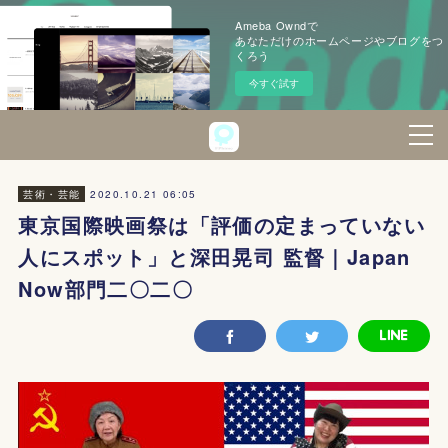
Ameba Owndで
あなただけのホームページやブログをつ
くろう
今すぐ試す
2020.10.21 06:05
芸術・芸能
東京国際映画祭は「評価の定まっていない
人にスポット」と深田晃司 監督｜Japan
Now部門二〇二〇