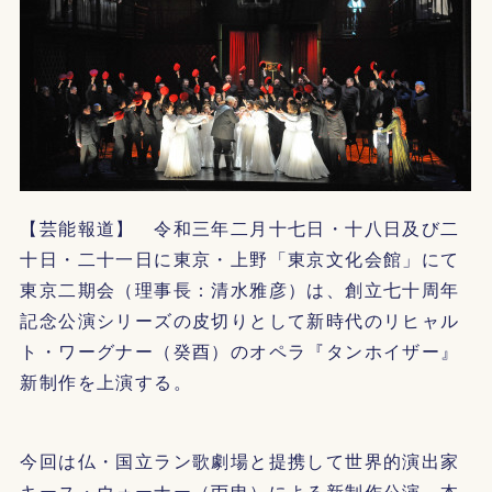
【芸能報道】 令和三年二月十七日・十八日及び二
十日・二十一日に東京・上野「東京文化会館」にて
東京二期会（理事長：清水雅彦）は、創立七十周年
記念公演シリーズの皮切りとして新時代のリヒャル
ト・ワーグナー（癸酉）のオペラ『タンホイザー』
新制作を上演する。
今回は仏・国立ラン歌劇場と提携して世界的演出家
キース・ウォーナー（丙申）による新制作公演。本