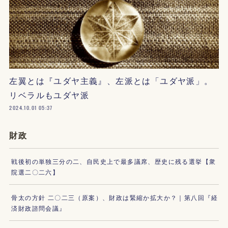
左翼とは『ユダヤ主義』、左派とは「ユダヤ派」。
リベラルもユダヤ派
2024.10.01 05:37
財政
戦後初の単独三分の二、自民史上で最多議席、歴史に残る選挙【衆
院選二〇二六】
骨太の方針 二〇二三（原案）、財政は緊縮か拡大か？｜第八回『経
済財政諮問会議』