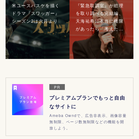
米ユースバスケを描く
『緊急取調室』が総理
ドラマ『スワッガー』
を取り調べる完結編、
シーズン2は六月より
天海祐希に本当に権限
があったら「考えた…
PR
プレミアムプランでもっと自由
なサイトに
Ameba Owndで、広告非表示、画像容量
無制限、ページ数無制限などの機能を開
放しよう。