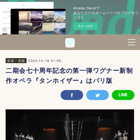
Ameba Owndで
あなただけのホームページやブログをつ
くろう
今すぐ試す
2020.10.18 01:05
芸術・芸能
二期会七十周年記念の第一弾ワグナー新制
作オペラ『タンホイザー』はパリ版