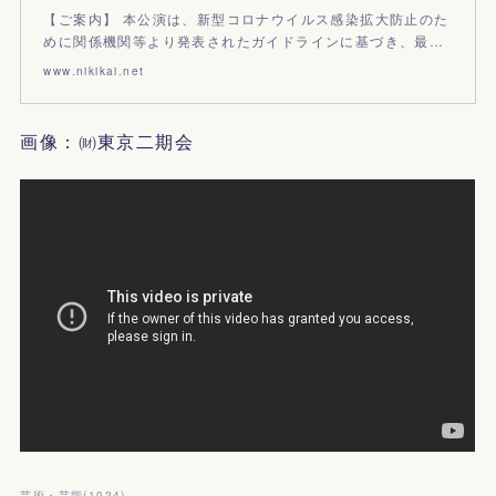
【ご案内】 本公演は、新型コロナウイルス感染拡大防止のた
めに関係機関等より発表されたガイドラインに基づき、最…
www.nikikai.net
画像：㈶東京二期会
芸術・芸能
(
1024
)