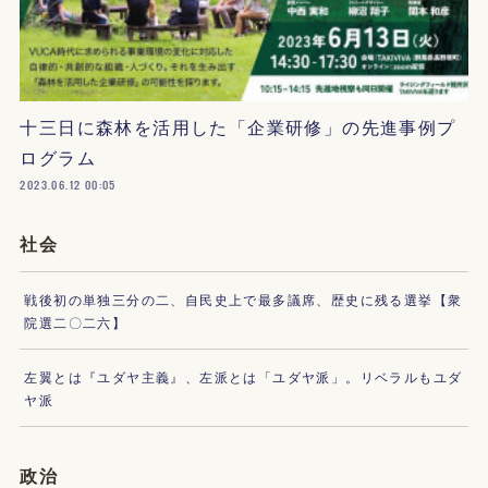
十三日に森林を活用した「企業研修」の先進事例プ
ログラム
2023.06.12 00:05
社会
戦後初の単独三分の二、自民史上で最多議席、歴史に残る選挙【衆
院選二〇二六】
左翼とは『ユダヤ主義』、左派とは「ユダヤ派」。リベラルもユダ
ヤ派
政治