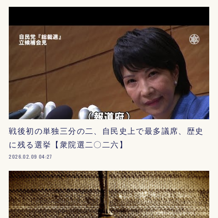
戦後初の単独三分の二、自民史上で最多議席、歴史
に残る選挙【衆院選二〇二六】
2026.02.09 04:27