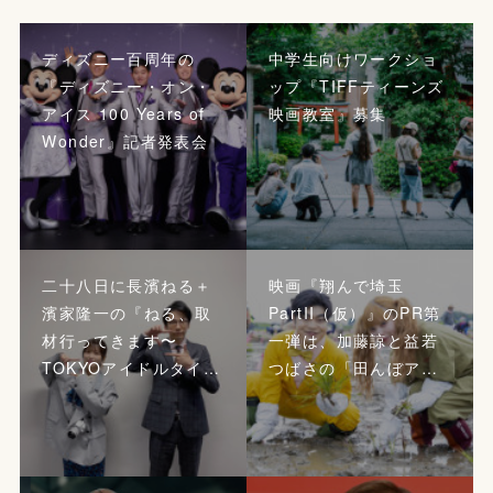
ディズニー百周年の
中学生向けワークショ
『ディズニー・オン・
ップ『TIFFティーンズ
アイス 100 Years of
映画教室』募集
Wonder』記者発表会
二十八日に長濱ねる＋
映画『翔んで埼玉
濱家隆一の『ねる、取
PartII（仮）』のPR第
材行ってきます〜
一弾は、加藤諒と益若
TOKYOアイドルタイ…
つばさの「田んぼア…