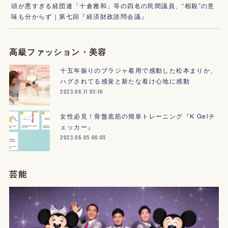
頭が悪すぎる経団連「十倉雅和」等の四名の民間議員、“相殺”の意
味も分からず｜第七回『経済財政諮問会議』
高級ファッション・美容
十五年振りのブラジャ着用で感動した松本まりか、
ハグされてる感覚と新たな着け心地に感動
2023.06.11 03:10
女性必見！骨盤底筋の簡単トレーニング『K Gelチ
ェッカー』
2023.06.05 00:05
芸能