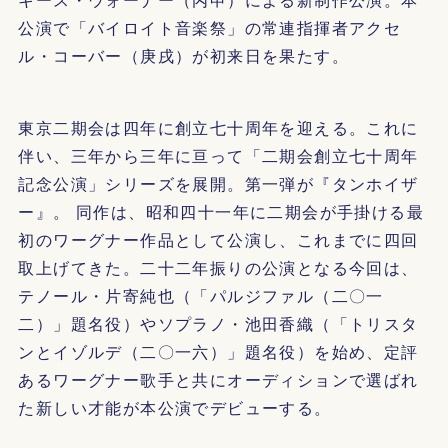
公演で「バイロイト音楽祭」の常連指揮者アクセ
ル・コーバー（庚戌）が初来日を果たす。
東京二期会は四年に創立七十周年を迎える。これに
伴い、三年から三年に亘って「二期会創立七十周年
記念公演」シリーズを展開。第一弾が『タンホイザ
ー』。 同作は、昭和四十一年に二期会が手掛ける最
初のワーグナー作品として公演し、これまでに四回
取上げてきた。二十二年振りの公演となる今回は、
テノール・片寄純也（「パルジファル（二〇一
二）」題名役）やソプラノ・池田香織（「トリスタ
ンとイゾルデ（二〇一六）」題名役）を始め、定評
あるワーグナー歌手と共にオーディションで選ばれ
た新しい才能が本公演でデビューする。