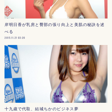
岸明日香が乳房と臀部の張り向上と美肌の秘訣を述
べる
2015.11.21 03:20
十九歳で代取、結城ちかのビジネス夢