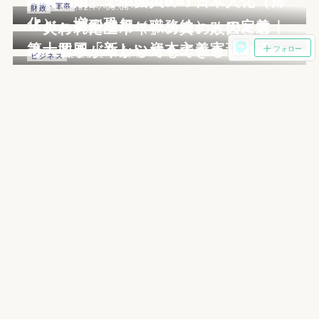
「同性婚」で中国人の『日本人化（帰
2023.02.18 03:10
政治・軍事
2023.02.17 06:05
財政
化）』増の恐れ
『ジョブ型雇用（職務給）』の定義｜
「失われた三十年」の真の敗因と若
第十四回「新しい資本主義実現会議」
者・若手が今からでもできる『二つの
フォロー
2023.02.17 00:05
ビジネス
事』
七月に第一回『人材育成・採用支援
2023.02.16 06:05
社会・日本
EXPO』
「パックマン」とのコラボ『佐賀ゲ
2023.02.16 00:05
芸術・芸能
2023.02.15 06:05
政治・軍事
ー』は三月末日まで
第三十六回『東京国際映画祭』は十月
「維新の会」が「立憲党」を吸収合併
二十三日～
へ始動、『行政改革・身を切る改革プ
2023.02.15 00:05
ビジネス
2023.02.14 06:05
政治・軍事
ロジェクトチーム』
無料の「AI・機械学習イベント」は六
最適解！国民民主党の優れた『子ど
月まで
も・子育て政策と財源についての考え
方』
© FPhime