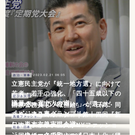
2023.02.21 06:05
政治・軍事
立憲民主党が『統一地方選』に向けて
若者・若手の強化、「四十五歳以下の
2023.02.21 00:05
教育・金融
2023.02.20 06:05
ビジネス
議員」＝五十人の増
User数＝百万人「flier」が選んだ
国家公務員も「職務給」へ、日商・同
『ビジネス書グランプリ』
友会・連合のオーダー｜第十四回『新
2023.02.20 00:05
高級ファッション・美容
しい資本主義実現会議』
日本人デザイナ三人がNYファッショ
2023.02.19 03:10
社会・日本
ン・ウィークでRunway