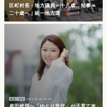
区町村長・地方議員＝十八歳、知事＝
二十歳へ｜統一地方選
2023.02.24 06:05
政治・軍事
岸田総理へ「ゆとり世代」が子育て改