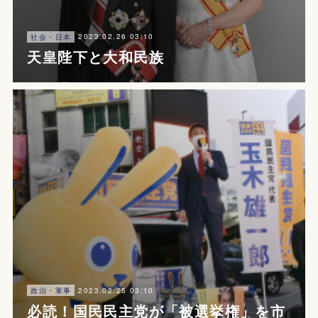
2023.02.26 03:10
社会・日本
天皇陛下と大和民族
2023.02.25 03:10
政治・軍事
必読！国民民主党が「被選挙権」を市