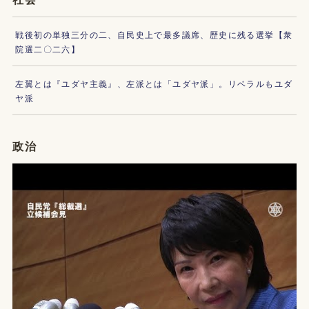
戦後初の単独三分の二、自民史上で最多議席、歴史に残る選挙【衆
院選二〇二六】
左翼とは『ユダヤ主義』、左派とは「ユダヤ派」。リベラルもユダ
ヤ派
政治