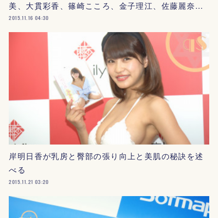
美、大貫彩香、篠崎こころ、金子理江、佐藤麗奈…
2015.11.16 04:30
岸明日香が乳房と臀部の張り向上と美肌の秘訣を述
べる
2015.11.21 03:20