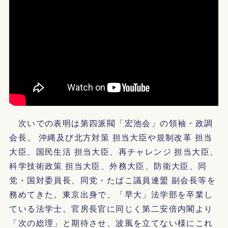
次いでの表明は第四派閥「宏池会」の領袖・政調
会長。 沖縄及び北方対策 担当大臣や規制改革 担当
大臣、国民生活 担当大臣、再チャレンジ 担当大臣、
科学技術政策 担当大臣、外務大臣、防衛大臣、同
党・国対委員長、同党・たばこ議員連盟 副会長等を
務めてきた。東京出身で、「早大」法学部を卒業し
ている法学士。官房長官に同じく第二安倍内閣より
「次の総理」と期待させ、波風を立てない様にこれ