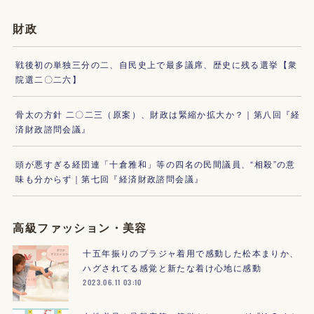
財政
戦後初の単独三分の二、自民史上で最多議席、歴史に残る選挙【衆
院選二〇二六】
骨太の方針 二〇二三（原案）、財政は緊縮か拡大か？｜第八回『経
済財政諮問会議』
頭が悪すぎる経団連「十倉雅和」等の四名の民間議員、“相殺”の意
味も分からず｜第七回『経済財政諮問会議』
高級ファッション・美容
十五年振りのブラジャ着用で感動した松本まりか、
ハグされてる感覚と新たな着け心地に感動
2023.06.11 03:10