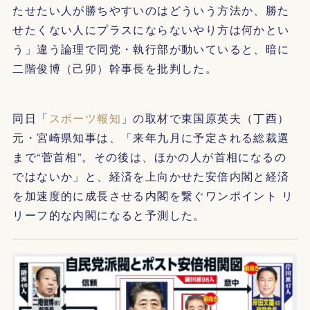
たせたい人が勝ちやすいのはどういう方法か、勝た
せたくない人にプラスにならないやり方は何かとい
う」違う論理で同党・執行部が動いていると、暗に
二階俊博（己卯）幹事長を批判した。
同日「
スポーツ報知
」の取材で東国原英夫（丁酉）
元・宮崎県知事は、「来年九月に予定される総裁選
まで“菅首相”。その後は、ほかの人が首相になるの
ではないか」と、経済を上向かせた安倍内閣と経済
を加速度的に成長させる内閣を繋ぐワンポイント リ
リーフ的な内閣になると予測した。