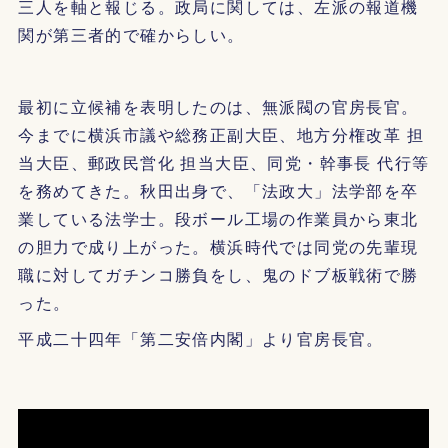
三人を軸と報じる。政局に関しては、左派の報道機
関が第三者的で確からしい。
最初に立候補を表明したのは、無派閥の官房長官。
今までに横浜市議や総務正副大臣、地方分権改革 担
当大臣、郵政民営化 担当大臣、同党・幹事長 代行等
を務めてきた。秋田出身で、「法政大」法学部を卒
業している法学士。段ボール工場の作業員から東北
の胆力で成り上がった。横浜時代では同党の先輩現
職に対してガチンコ勝負をし、鬼のドブ板戦術で勝
った。
平成二十四年「第二安倍内閣」より官房長官。