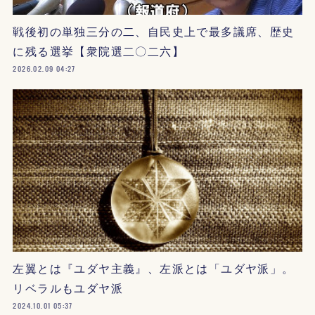
戦後初の単独三分の二、自民史上で最多議席、歴史
に残る選挙【衆院選二〇二六】
2026.02.09 04:27
左翼とは『ユダヤ主義』、左派とは「ユダヤ派」。
リベラルもユダヤ派
2024.10.01 05:37