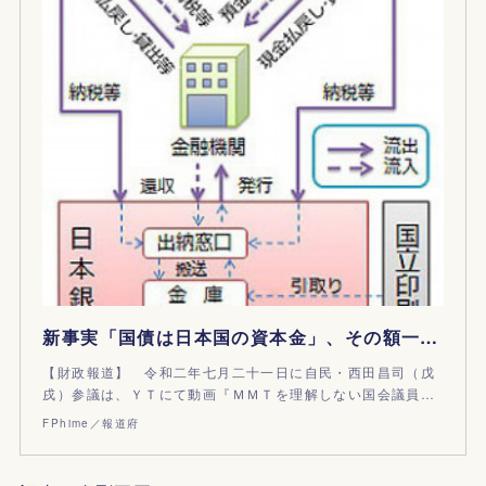
新事実「国債は日本国の資本金」、その額一千兆円
【財政報道】 令和二年七月二十一日に自民・西田昌司（戊
戌）参議は、ＹＴにて動画『ＭＭＴを理解しない国会議員…
FPhime／報道府