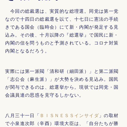
今回の総裁選は、実質的な総理選。同党は第一党
なので十四日の総裁選を以て、十七日に憲法の手続
きである国会（臨時会）にて新・内閣が発足する見
込み。その後、十月以降の『総選挙』で国民に新・
内閣の信を問うものと予測されている。コロナ対策
内閣となるだろう。
実際には第一派閥「清和研（細田派）」と第二派閥
「志公会（麻生派）」が大勢を決める見込み。国民
が関与できるのは、総選挙から。現状では同党・国
会議員達の思惑を見守るしかない。
八月三十一日「
ＢＩＳＮＥＳＳインサイダ
」の取材
で小泉進次郎（辛酉）環境大臣は、「自分たちが勝