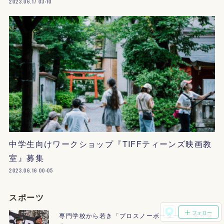
2023.06.17 03:10
中学生向けワークショップ『TIFFティーンズ映画教
室』募集
2023.06.16 00:05
スポーツ
フォロー
専門学校から若き「プロスノーボーダー」二名が誕