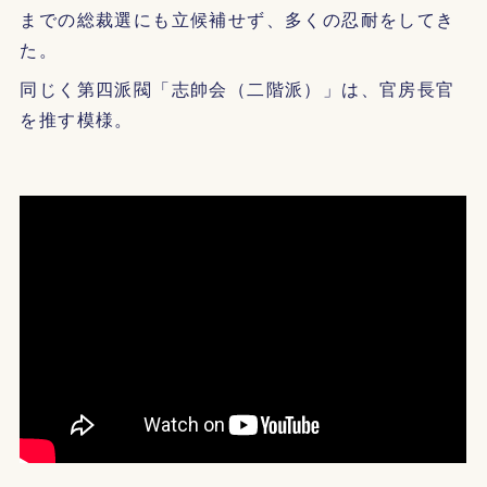
までの総裁選にも立候補せず、多くの忍耐をしてき
た。
同じく第四派閥「志帥会（二階派）」は、官房長官
を推す模様。