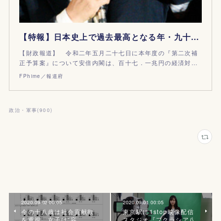
【特報】日本史上で過去最高となる年・九十兆円の新規国債発行へ、安倍内閣が遂に限界突破
【財政報道】 令和二年五月二十七日に本年度の『第二次補
正予算案』について安倍内閣は、百十七．一兆円の経済対…
FPhime／報道府
政治・軍事
(
900
)
2020.09.02 00:05
2020.09.01 00:05
今の十八歳は社会貢献欲
東京駅に1stop映像配信
を重視、女子は“容
スタジオ『フクラシア八