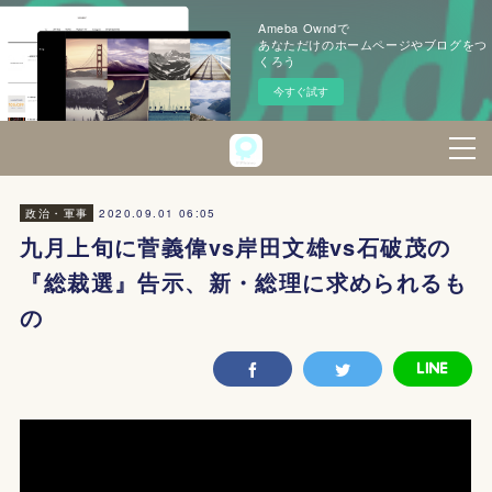
Ameba Owndで
あなただけのホームページやブログをつ
くろう
今すぐ試す
2020.09.01 06:05
政治・軍事
九月上旬に菅義偉vs岸田文雄vs石破茂の
『総裁選』告示、新・総理に求められるも
の