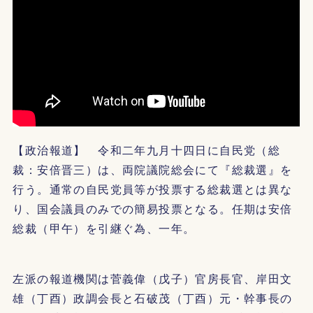
【政治報道】 令和二年九月十四日に自民党（総
裁：安倍晋三）は、両院議院総会にて『総裁選』を
行う。通常の自民党員等が投票する総裁選とは異な
り、国会議員のみでの簡易投票となる。任期は安倍
総裁（甲午）を引継ぐ為、一年。
左派の報道機関は菅義偉（戊子）官房長官、岸田文
雄（丁酉）政調会長と石破茂（丁酉）元・幹事長の