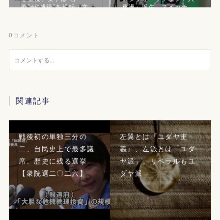
姿”が“成績”を逆転｜文…
重洲』誕生、スイッチ…
0
コメント
関連記事
戦後初の単独三分の
左翼とは『ユダヤ主
二、自民史上で最多議
義』、左派とは「ユダ
席、歴史に残る選挙
ヤ派」。リベラルもユ
【衆院選二〇二六】
ダヤ派