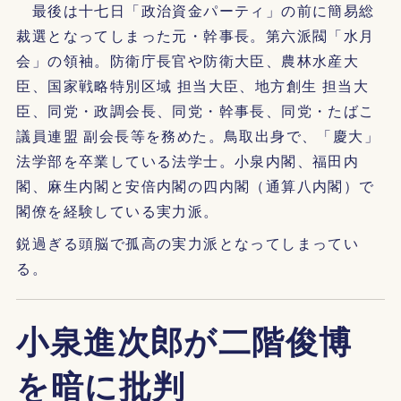
最後は十七日「政治資金パーティ」の前に簡易総
裁選となってしまった元・幹事長。第六派閥「水月
会」の領袖。防衛庁長官や防衛大臣、農林水産大
臣、国家戦略特別区域 担当大臣、地方創生 担当大
臣、同党・政調会長、同党・幹事長、同党・たばこ
議員連盟 副会長等を務めた。鳥取出身で、「慶大」
法学部を卒業している法学士。小泉内閣、福田内
閣、麻生内閣と安倍内閣の四内閣（通算八内閣）で
閣僚を経験している実力派。
鋭過ぎる頭脳で孤高の実力派となってしまってい
る。
小泉進次郎が二階俊博
を暗に批判