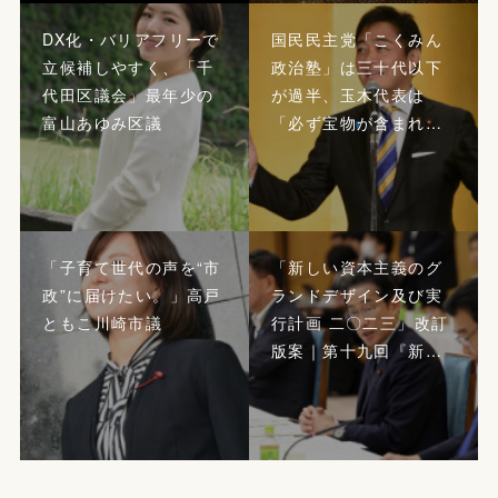
DX化・バリアフリーで
国民民主党「こくみん
立候補しやすく、「千
政治塾」は三十代以下
代田区議会」最年少の
が過半、玉木代表は
富山あゆみ区議
「必ず宝物が含まれ…
「子育て世代の声を“市
「新しい資本主義のグ
政”に届けたい。」高戸
ランドデザイン及び実
ともこ川崎市議
行計画 二〇二三」改訂
版案｜第十九回『新…