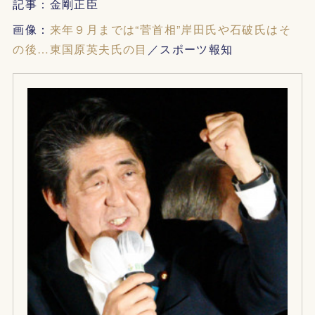
記事：金剛正臣
画像：
来年９月までは“菅首相”岸田氏や石破氏はそ
の後…東国原英夫氏の目
／スポーツ報知