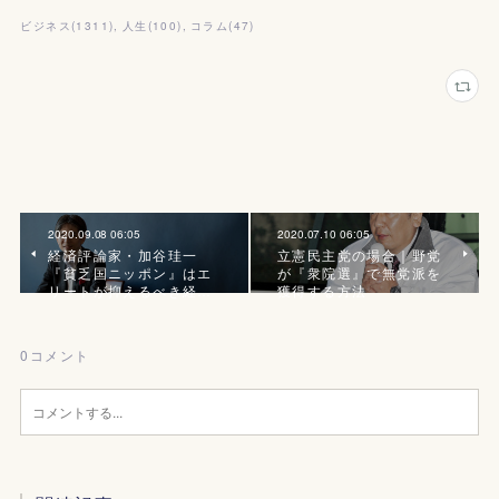
ビジネス
(
1311
)
人生
(
100
)
コラム
(
47
)
2020.09.08 06:05
2020.07.10 06:05
経済評論家・加谷珪一
立憲民主党の場合｜野党
『貧乏国ニッポン』はエ
が『衆院選』で無党派を
リートが抑えるべき経…
獲得する方法
0
コメント