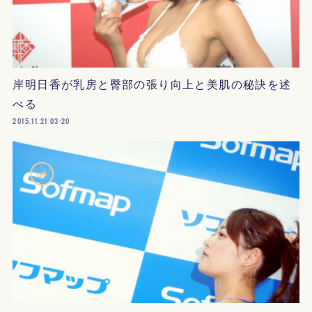
岸明日香が乳房と臀部の張り向上と美肌の秘訣を述
べる
2015.11.21 03:20