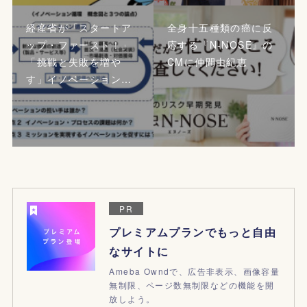
経産省が「スタートア
全身十五種類の癌に反
ップ・ファースト！」
応する『N-NOSE』の
「挑戦と失敗を増や
CMに仲間由紀恵
す」イノベーション…
PR
プレミアムプランでもっと自由
なサイトに
Ameba Owndで、広告非表示、画像容量
無制限、ページ数無制限などの機能を開
放しよう。