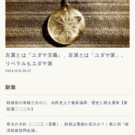
左翼とは『ユダヤ主義』、左派とは「ユダヤ派」。
リベラルもユダヤ派
2024.10.01 05:37
財政
戦後初の単独三分の二、自民史上で最多議席、歴史に残る選挙【衆
院選二〇二六】
骨太の方針 二〇二三（原案）、財政は緊縮か拡大か？｜第八回『経
済財政諮問会議』