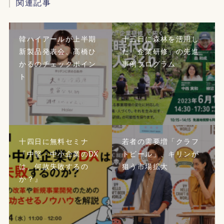
関連記事
韓ハイアールが上半期
十三日に森林を活用し
新製品発表会、髙橋ひ
た「企業研修」の先進
かるのチェックポイン
事例プログラム
ト
十四日に無料セミナ
若者の需要増「クラフ
『中堅・中小企業のDX
トビール」、キリンが
は、何故失敗するの
狙う市場拡大
か？』