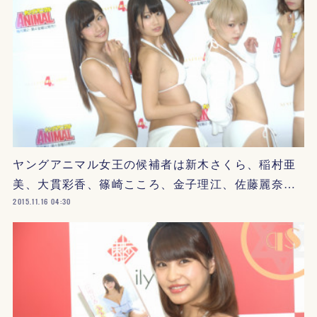
ヤングアニマル女王の候補者は新木さくら、稲村亜
美、大貫彩香、篠崎こころ、金子理江、佐藤麗奈…
2015.11.16 04:30