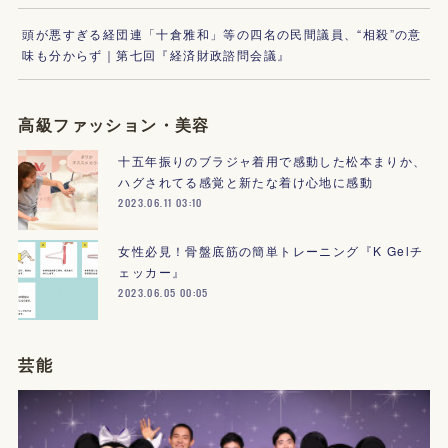
頭が悪すぎる経団連「十倉雅和」等の四名の民間議員、“相殺”の意
味も分からず｜第七回『経済財政諮問会議』
高級ファッション・美容
十五年振りのブラジャ着用で感動した松本まりか、
ハグされてる感覚と新たな着け心地に感動
2023.06.11 03:10
女性必見！骨盤底筋の簡単トレーニング『K Gelチ
ェッカー』
2023.06.05 00:05
芸能