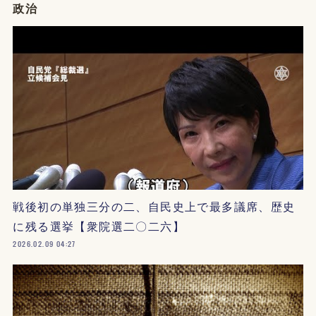
政治
戦後初の単独三分の二、自民史上で最多議席、歴史
に残る選挙【衆院選二〇二六】
2026.02.09 04:27