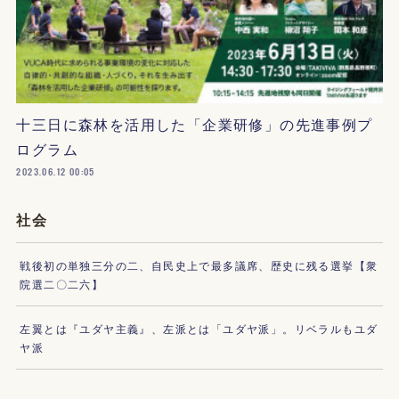
十三日に森林を活用した「企業研修」の先進事例プ
ログラム
2023.06.12 00:05
社会
戦後初の単独三分の二、自民史上で最多議席、歴史に残る選挙【衆
院選二〇二六】
左翼とは『ユダヤ主義』、左派とは「ユダヤ派」。リベラルもユダ
ヤ派