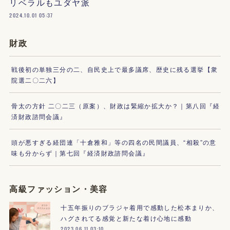
リベラルもユダヤ派
2024.10.01 05:37
財政
戦後初の単独三分の二、自民史上で最多議席、歴史に残る選挙【衆
院選二〇二六】
骨太の方針 二〇二三（原案）、財政は緊縮か拡大か？｜第八回『経
済財政諮問会議』
頭が悪すぎる経団連「十倉雅和」等の四名の民間議員、“相殺”の意
味も分からず｜第七回『経済財政諮問会議』
高級ファッション・美容
十五年振りのブラジャ着用で感動した松本まりか、
ハグされてる感覚と新たな着け心地に感動
2023.06.11 03:10