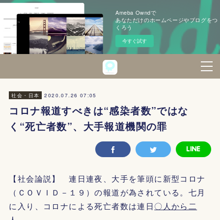
Ameba Owndで
あなただけのホームページやブログをつ
くろう
今すぐ試す
2020.07.26 07:05
社会・日本
コロナ報道すべきは“感染者数”ではな
く“死亡者数”、大手報道機関の罪
【社会論説】 連日連夜、大手を筆頭に新型コロナ
（ＣＯＶＩＤ－１９）の報道が為されている。七月
に入り、コロナによる死亡者数は連日
〇人から二
人
。