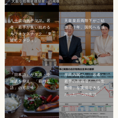
八十歳の房子ママ、若
天皇皇后両陛下がご結
者・若手が集い始める
婚三十年、国民へも感
カラオケスナック 「東
謝
陽町ファジィ」
『日本語』が英語・中
岸田内閣へ。「若者・
国語を抑え、「覇権言
若手の所得増」「出生
語」の可能性
数増」を実現できる、
たった一つの方法