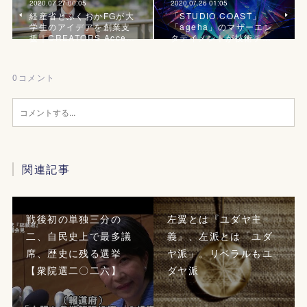
2020.07.27 00:05
2020.07.26 01:05
経産省とふくおかFGが大
「STUDIO COAST」
学生のアイデアを創業支
「ageha」のマザーエン
援｜CREATORS Acce…
タテイメントが技術チ…
0
コメント
関連記事
戦後初の単独三分の
左翼とは『ユダヤ主
二、自民史上で最多議
義』、左派とは「ユダ
席、歴史に残る選挙
ヤ派」。リベラルもユ
【衆院選二〇二六】
ダヤ派