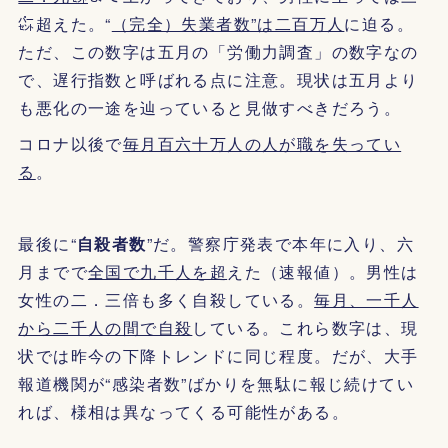
㌫超えた。“
（完全）失業者数”は二百万人
に迫る。
ただ、この数字は五月の「労働力調査」の数字なの
で、遅行指数と呼ばれる点に注意。現状は五月より
も悪化の一途を辿っていると見做すべきだろう。
コロナ以後で
毎月百六十万人の人が職を失ってい
る
。
最後に“
自殺者数
”だ。警察庁発表で本年に入り、六
月までで
全国で九千人を超
えた（速報値）。男性は
女性の二．三倍も多く自殺している。
毎月、一千人
から二千人の間で自殺
している。これら数字は、現
状では昨今の下降トレンドに同じ程度。だが、大手
報道機関が“感染者数”ばかりを無駄に報じ続けてい
れば、様相は異なってくる可能性がある。