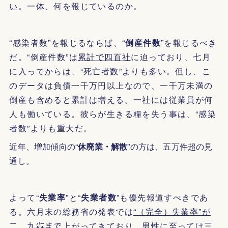
い
。一体、何を報じているのか。
“感染者数”を報じるならば、“
倒産件数
”を報じるべき
だ。“倒産件数”は
累計で四百社
に迫っており、七月
に入ってからは、“死亡者数”よりも多い。但し、こ
のデータは負債一千万円以上なので、一千万未満の
倒産も含めると累計は増える。一社には従業員が何
人も働いている。彼らが生きる糧を失う事は、“感染
者数”よりも重大だ。
近年、増加傾向の“
休廃業・解散
”の方は、五万件超の見
通し。
よって“
失業率
”と“
失業者数
”も優先報道すべきであ
る。六月末の総務省の発表では
“（完全）失業率”が
二．九㌫
まで上がってきており、男性に至っては三