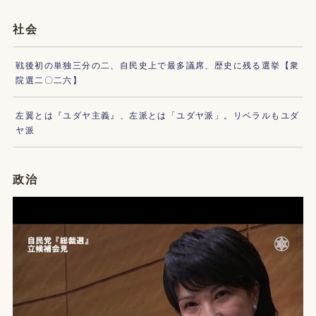
社会
戦後初の単独三分の二、自民史上で最多議席、歴史に残る選挙【衆
院選二〇二六】
左翼とは『ユダヤ主義』、左派とは「ユダヤ派」。リベラルもユダ
ヤ派
政治