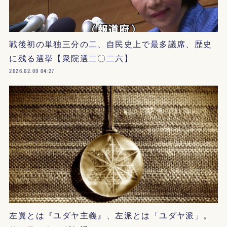
戦後初の単独三分の二、自民史上で最多議席、歴史
に残る選挙【衆院選二〇二六】
2026.02.09 04:27
左翼とは『ユダヤ主義』、左派とは「ユダヤ派」。